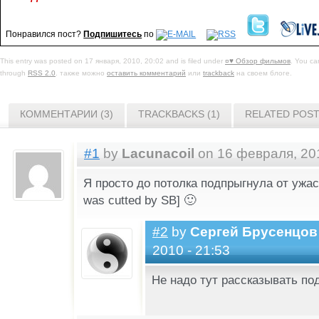
Понравился пост?
Подпишитесь
по
This entry was posted on 17 января, 2010, 20:02 and is filed under
¤♥ Обзор фильмов
. You ca
through
RSS 2.0
. также можно
оставить комментарий
или
trackback
на своем блоге.
КОММЕНТАРИИ (3)
TRACKBACKS (1)
RELATED POS
#1
by
Lacunacoil
on 16 февраля, 201
Я просто до потолка подпрыгнула от ужа
was cutted by SB] 🙂
#2
by
Сергей Брусенцов
2010 - 21:53
Не надо тут рассказывать по