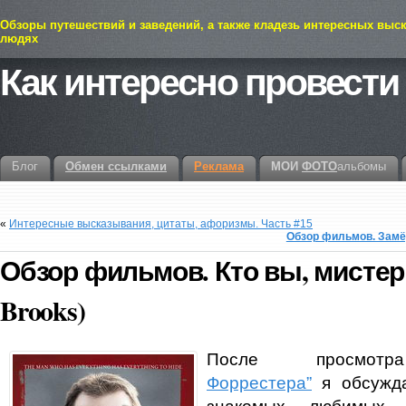
Обзоры путешествий и заведений, а также кладезь интересных выс
людях
Как интересно провести
Блог
Обмен ссылками
Реклама
МОИ
ФОТО
альбомы
«
Интересные высказывания, цитаты, афоризмы. Часть #15
Обзор фильмов. Замёр
Обзор фильмов. Кто вы, мистер 
Brooks)
После просм
Форрестера”
я обсужда
знакомых любимых 