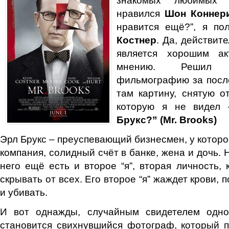
нравился
Шон Коннер
нравится ещё?”, я по
Костнер
. Да, действит
является хорошим а
мнению. Решил 
фильмографию за посл
там картину, снятую о
которую я не видел
Брукс?” (Mr. Brooks)
Эрл Брукс – преуспевающий бизнесмен, у которо
компания, солидный счёт в банке, жена и дочь. Н
него ещё есть и второе “я”, вторая личность,
скрывать от всех. Его второе “я” жаждет крови,
и убивать.
И вот однажды, случайным свидетелем одно
становится свихнувшийся фотограф, который 