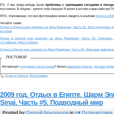
P.S.: У вас когда-нибудь были
проблемы с храпящими соседями в поезде
постоянно. В общем – купите себе беруши! Я купил в аптеке и вам советую! П
P.P.S.: Напоминаю, что все фотографии можно увидеть в альбоме
Одесса 200
Читайте также:
Отдых в Одессе или сюрприз на День Рождения. Часть #2. Фото городских 
истории
Отдых в Одессе или сюрприз на День Рождения. Часть #3. Одесские з
«Стейкхаус. Мясо и Вино»
Отдых в Одессе или сюрприз на День Рождения. Часть #4. Одесские заведени
ПОСТОВОЙ
Интересует
похудение после родов
? Купить
квартира Одесса
.
детская обув
Отдых в Одессе
,
Фотографии
2009 год.
Отдых в Египте.
Шарм Эль
Sinai. Часть #5. Подводный мир
Posted by
Сергей Брусенцов
in
¤♥ Путешествия