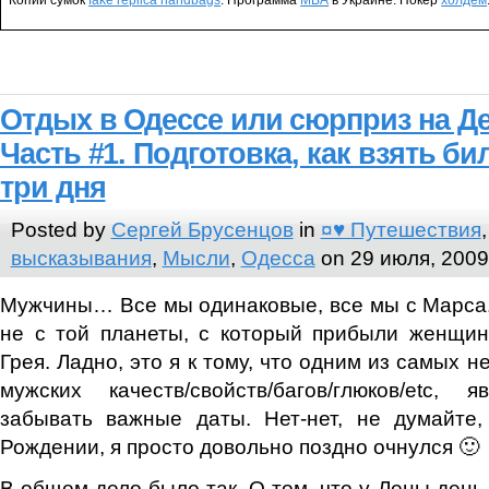
Отдых в Одессе
или сюрприз на Д
Часть #1. Подготовка, как взять би
три дня
Posted by
Сергей Брусенцов
in
¤♥ Путешествия
высказывания
,
Мысли
,
Одесса
on 29 июля, 2009
Мужчины… Все мы одинаковые, все мы с Марса.
не с той планеты, с который прибыли женщи
Грея. Ладно, это я к тому, что одним из самых
мужских качеств/свойств/багов/глюков/etc, 
забывать важные даты. Нет-нет, не думайте
Рождении, я просто довольно поздно очнулся 🙂
В общем дело было так. О том, что у Лены день