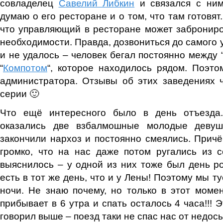
совладелец
Савелий Либкин
и связался с ним
думаю о его ресторане и о том, что там готовят.
что управляющий в ресторане может заброниро
необходимости. Правда, дозвониться до самого 
и не удалось – человек бегал постоянно между 
“
Компотом
“, которое находилось рядом. Поэто
администратора. Отзывы об этих заведениях 
серии 🙂
Что ещё интересного было в день отъезда
оказались две взбалмошные молодые девушк
закончили нархоз и постоянно смеялись. Причё
громко, что на нас даже потом ругались из 
выяснилось – у одной из них тоже был день ро
есть в тот же день, что и у Лены! Поэтому мы ту
ночи. Не знаю почему, но только в этот момен
прибывает в 6 утра и спать осталось 4 часа!!! Э
говорил выше – поезд таки не спас нас от недо