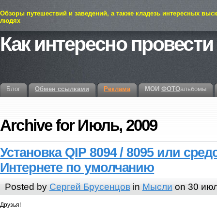
Обзоры путешествий и заведений, а также кладезь интересных выс
людях
Как интересно провести
Блог
Обмен ссылками
Реклама
МОИ
ФОТО
альбомы
Archive for Июль, 2009
Установка QIP 8094 / 8095 или сред
Интернете по умолчанию
Posted by
Сергей Брусенцов
in
Мысли
on 30 июл
Друзья!