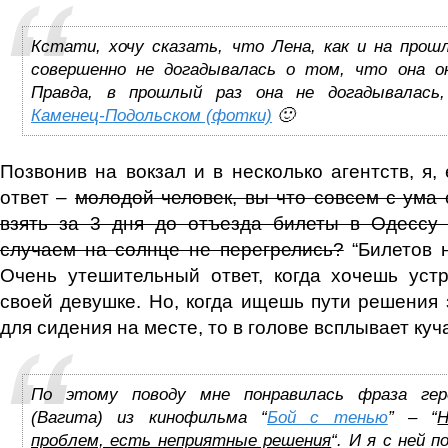
Кстати, хочу сказать, что Лена, как и на прош
совершенно не догадывалась о том, что она о
Правда, в прошлый раз она не догадывалась
Каменец-Подольском (фотки)
🙂
Позвонив на вокзал и в несколько агентств, я,
ответ –
молодой человек, вы что совсем с ума 
взять за 3 дня до отъезда билеты в Одессу
случаем на солнце не перегрелись?
“Билетов н
Очень утешительный ответ, когда хочешь уст
своей девушке. Но, когда ищешь пути решения 
для сидения на месте, то в голове всплывает ку
По этому поводу мне понравилась фраза гер
(Вагита) из кинофильма “
Бой с тенью
” – “
Н
проблем, есть неприятные решения
“. И я с ней 