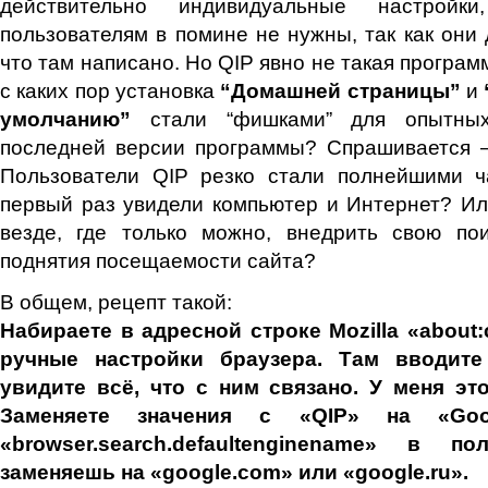
действительно индивидуальные настройк
пользователям в помине не нужны, так как они 
что там написано. Но QIP явно не такая программ
с каких пор установка
“Домашней страницы”
и
умолчанию”
стали “фишками” для опытных
последней версии программы? Спрашивается –
Пользователи QIP резко стали полнейшими ч
первый раз увидели компьютер и Интернет? И
везде, где только можно, внедрить свою по
поднятия посещаемости сайта?
В общем, рецепт такой:
Набираете в адресной строке Mozilla «about:
ручные настройки браузера. Там вводите
увидите всё, что с ним связано. У меня эт
Заменяете значения с «QIP» на «Go
«browser.search.defaultenginename» в 
заменяешь на «google.com» или «google.ru».