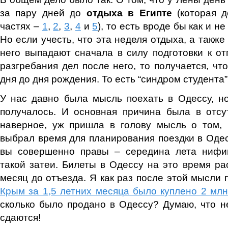
за пару дней до
отдыха в Египте
(которая д
частях –
1
,
2
,
3
,
4
и
5
), то есть вроде бы как и не
Но если учесть, что эта неделя отдыха, а также
него выпадают сначала в силу подготовки к отп
разгребания дел после него, то получается, что
дня до дня рождения. То есть “синдром студента”
У нас давно была мысль поехать в Одессу, но
получалось. И основная причина была в отсу
наверное, уж пришла в голову мысль о том, 
выбрал время для планирования поездки в Одесс
вы совершенно правы – середина лета нифи
такой затеи. Билеты в Одессу на это время р
месяц до отъезда. Я как раз после этой мысли 
Крым за 1,5 летних месяца было куплено 2 млн
сколько было продано в Одессу? Думаю, что 
сдаются!