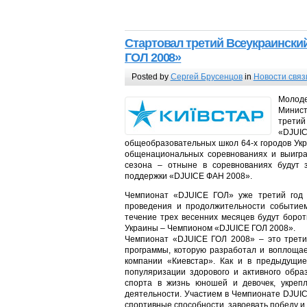
Стартовал третий Всеукраински
ГОЛ 2008»
Posted by
Сергей Брусенцов
in
Новости связ
Молод
Минист
трети
«DJU
общеобразовательных школ 64-х городов Укр
общенациональных соревнованиях и выигра
сезона – отныне в соревнованиях будут з
поддержки «DJUICE ФАН 2008».
Чемпионат «DJUICE ГОЛ» уже третий год 
проведения и продолжительности событие
течение трех весенних месяцев будут боро
Украины – Чемпионом «DJUICE ГОЛ 2008».
Чемпионат «DJUICE ГОЛ 2008» – это трет
программы, которую разработал и воплощае
компании «Киевстар». Как и в предыдущи
популяризации здорового и активного обр
спорта в жизнь юношей и девочек, укрепл
деятельности. Участием в Чемпионате DJUI
спортивные способности, завоевать победу и 