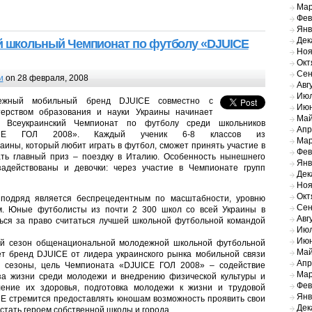
Мар
Фев
Янв
Дек
й школьный Чемпионат по футболу «DJUICE
Ноя
Окт
Сен
и
on 28 февраля, 2008
Авг
Июл
ежный мобильный бренд DJUICE совместно с
Июн
ерством образования и науки Украины начинает
Май
й Всеукраинский Чемпионат по футболу среди школьников
Апр
ICE ГОЛ 2008». Каждый ученик 6-8 классов из
Мар
аины, который любит играть в футбол, сможет принять участие в
Фев
ть главный приз – поездку в Италию. Особенность нынешнего
Янв
адействованы и девочки: через участие в Чемпионате групп
Дек
Ноя
Окт
подряд является беспрецедентным по масштабности, уровню
Сен
м. Юные футболисты из почти 2 300 школ со всей Украины в
Авг
ться за право считаться лучшей школьной футбольной командой
Июл
Июн
ий сезон общенациональной молодежной школьной футбольной
Май
т бренд DJUICE от лидера украинского рынка мобильной связи
Апр
е сезоны, цель Чемпионата «DJUICE ГОЛ 2008» – содействие
Мар
аза жизни среди молодежи и внедрению физической культуры и
Фев
ение их здоровья, подготовка молодежи к жизни и трудовой
Янв
CE стремится предоставлять юношам возможность проявить свои
Дек
стать героем собственной школы и города.