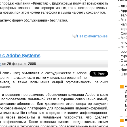
х продаж компании «Киевстар». Диджусовцы получат возможность
ЛЮС
тарифных планов – как корпоративных, так и некорпоративных.
App
а новую, при этом номер телефона и сумма на счёту сохранятся.
тел
Мы 
рактную форму обслуживания» бесплатна.
нап
хор
Они
Нет комментариев
Май
ніч
“ПР
рос
ве с Adobe Systems
Укр
О х
и
on 29 февраля, 2008
и н
Чом
связи life:) объявляет о сотрудничестве с Adobe
шви
дрения на украинском рынке уникальных решений по
нентов, а также повышения общей эффективности рабочих
мпании.
ы и решения программного обеспечения компании Adobe в свою
ить пользователям мобильной связи в Украине совершенно новый,
уживанию абонентов. Для достижения этого оператор запустит
амую современную платформу для проведения видеоконференций.
 клиентам life:) общаться с представителями информационно-
язи через веб-сайты и мобильные устройства, что сделает
и эффективным. Также компания сможет предоставлять своим
родуктов и технологий, проводить образовательные видеокурсы