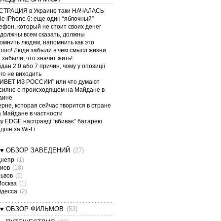
ТРАЦИЯ в Украине таки НАЧАЛАСЬ
le iPhone 6: еще один “яблочный”
ефон, который не стоит своих денег
должны всем сказать, должны
омнить людям, напомнить как это
ошо! Люди забыли в чем смысл жизни.
 забыли, что значит жить!
дан 2.0 або 7 причин, чому у опозиції
ого не виходить
ИВЕТ ИЗ РОССИИ” или что думают
сияне о происходящем на Майдане в
аине
ерне, которая сейчас творится в стране
а Майдане в частности
у EDGE насправді “вбиває” батарею
дше за Wi-Fi
¤♥ ОБЗОР ЗАВЕДЕНИЙ
(27)
Днепр
(1)
Киев
(18)
Львов
(5)
Москва
(1)
Одесса
(2)
¤♥ ОБЗОР ФИЛЬМОВ
(53)