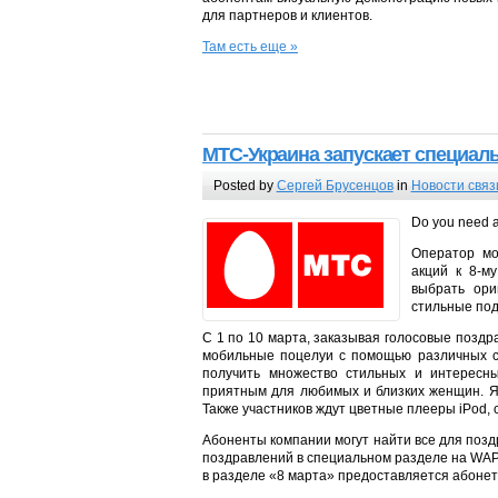
для партнеров и клиентов.
Там есть еще »
МТС-Украина запускает специаль
Posted by
Сергей Брусенцов
in
Новости связ
Do you need 
Оператор мо
акций к 8-м
выбрать ори
стильные под
С 1 по 10 марта, заказывая голосовые позд
мобильные поцелуи с помощью различных с
получить множество стильных и интересн
приятным для любимых и близких женщин. Яр
Также участников ждут цветные плееры iPod,
Абоненты компании могут найти все для поздр
поздравлений в специальном разделе на WA
в разделе «8 марта» предоставляется абонет