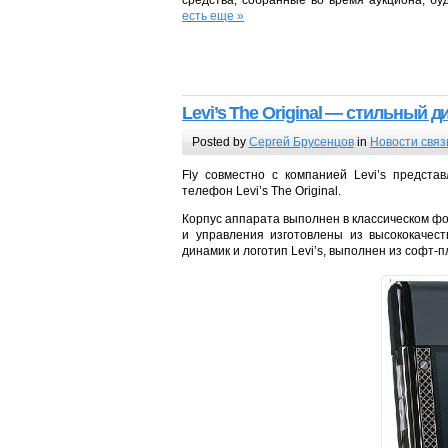
средства, собранные во время аукциона, бу
есть еще »
Levi’s The Original — стильный д
Posted by
Сергей Брусенцов
in
Новости связ
Fly совместно с компанией Levi’s предст
телефон Levi’s The Original.
Корпус аппарата выполнен в классическом ф
и управления изготовлены из высококачест
динамик и логотип Levi’s, выполнен из софт-п