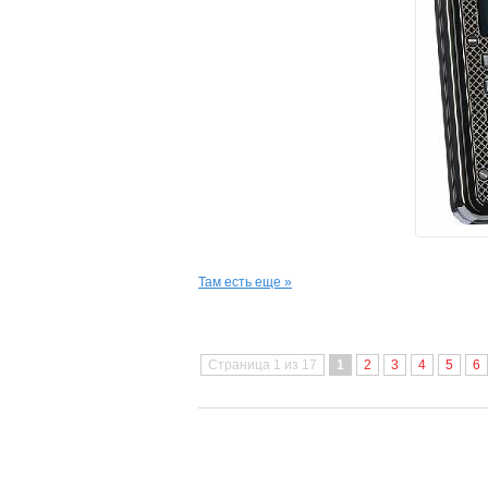
Там есть еще »
Страница 1 из 17
1
2
3
4
5
6