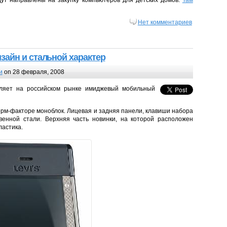
дут направлены на закупку компьютеров для детских домов.
Там
Нет комментариев
изайн и стальной характер
и
on 28 февраля, 2008
авляет на российском рынке имиджевый мобильный
орм-факторе моноблок. Лицевая и задняя панели, клавиши набора
венной стали. Верхняя часть новинки, на которой расположен
ластика.