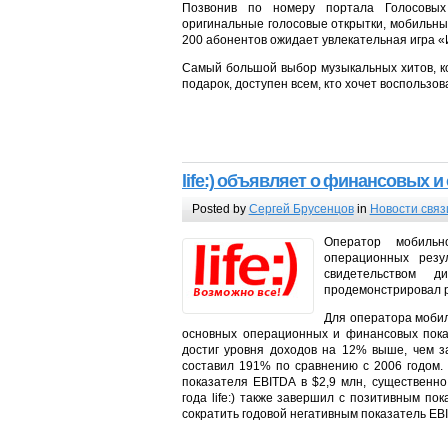
Позвонив по номеру портала Голосовых
оригинальные голосовые открытки, мобильны
200 абонентов ожидает увлекательная игра «
Самый большой выбор музыкальных хитов, ко
подарок, доступен всем, кто хочет воспользо
life:) объявляет о финансовых и
Posted by
Сергей Брусенцов
in
Новости связ
Оператор мобильн
операционных резу
свидетельством д
продемонстрировал р
Для оператора мобиль
основных операционных и финансовых пока
достиг уровня доходов на 12% выше, чем за
составил 191% по сравнению с 2006 годом. В
показателя EBITDA в $2,9 млн, существенн
года life:) также завершил с позитивным по
сократить годовой негативным показатель EB