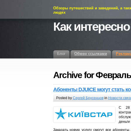
Обзоры путешествий и заведений, а так
людях
Как интересно
Блог
Обмен ссылками
Реклам
Archive for Февраль
Абоненты DJUICE могут стать к
Posted by
Сергей Брусенцов
in
Новости связ
С 28 
контр
обслуж
деньги 
Заказать новую услугу смогут все абоненты