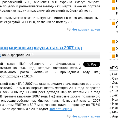
 развлечений 200, абоненты МТС-Украина смогут выбрать
е поцелуи и романтические мелодии к 8 марта. Также на портале
Идеальная пара» и праздничный весенний мобильный тест .
И
торыми можно заменить скучные сигналы вызова или заказать в
ваться услугой GOOD’OK, позвонив по номеру 700.
Нет комментариев
У
 операционных результатах за 2007 год
и
on 29 февраля, 2008
ой связи life:) объявляет о финансовых и
АРХ
льтатах за 2007 год, которые являются веским
инамичного роста компании. В прошедшем году life:)
Окт
ост доходов на 191%.
Сен
Дек
ной связи life:) 2007 год стал периодом значительного роста его
Ноя
зателей. Только за первые шесть месяцев 2007 года оператор
Янв
 весь 2006 год. Общий рост доходов life:) по итогам 2007 года
Дек
 третьем квартале 2007 года life:) впервые достиг позитивного
Ноя
о опередив собственные бизнес-планы. Четвертый квартал 2007
Июл
казателем EBITDA в $2,7 млн, что позволило оператору на 75,5%
Июн
ITDA по сравнению с 2006 годом.
Там есть еще »
Май
Апр
Нет комментариев