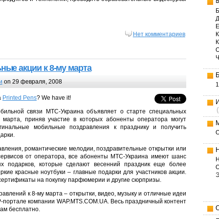
Б
Д
Е
К
Нет комментариев
ные акции к 8-му марта
и
on 29 февраля, 2008
1
a
Printed Pens
? We have it!
бильной связи МТС-Украина объявляет о старте специальных
у марта, приняв участие в которых абоненты оператора могут
гинальные мобильные поздравления к празднику и получить
арки.
равления, романтические мелодии, поздравительные открытки или
ервисов от оператора, все абоненты МТС-Украина имеют шанс
Н
ых подарков, которые сделают весенний праздник еще более
О
кие красные ноутбуки – главные подарки для участников акции.
 сертификаты на покупку парфюмерии и другие сюрпризы.
авлений к 8-му марта – открытки, видео, музыку и отличные идеи
P-портале компании WAP.MTS.COM.UA. Весь праздничный контент
ам бесплатно.