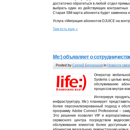
достаточно обратиться в любой отдел прямы
выбрать один из действующих контрактных 
Старая SIM-карта абонента будет заменена н
Услуга «Миграция абонентов DJUICE на конт
Там есть еще »
life:) объявляет о сотрудничест
Posted by
Сергей Брусенцов
in
Новости связ
Оператор мобильной 
Systems с целью вне
обслуживанию або
процессов внутри ко
Интегрируя продукт
инфраструктуру, life:) планирует представ
более персонализированный подход к обсл
программу Adobe Connect Professional – с
Это решение позволит VIP и корпоративным
сервисного центра посредством видеосв
обслуживание клиентов более доступным 
абонентам визуальную демонстрацию новых п