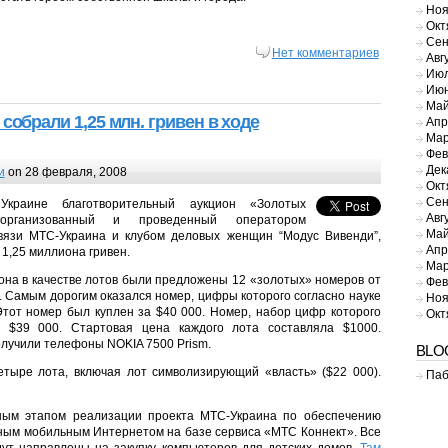
Ноя
Окт
Сен
Нет комментариев
Авг
Июл
Июн
Май
собрали 1,25 млн. гривен в ходе
Апр
Мар
Фев
Дек
и
on 28 февраля, 2008
Окт
Сен
краине благотворительный аукцион «Золотых
Авг
 организованный и проведенный оператором
Май
вязи МТС-Украина и клубом деловых женщин “Модус Вивенди”,
Апр
 1,25 миллиона гривен.
Мар
она в качестве лотов были предложены 12 «золотых» номеров от
Фев
 Самым дорогим оказался номер, цифры которого согласно науке
Ноя
тот номер был куплен за $40 000. Номер, набор цифр которого
Окт
 $39 000. Стартовая цена каждого лота составляла $1000.
лучили телефоны NOKIA 7500 Prism.
BLO
етыре лота, включая лот символизирующий «власть» ($22 000).
Паб
ным этапом реализации проекта МТС-Украина по обеспечению
тным мобильным Интернетом на базе сервиса «МТС Коннект». Все