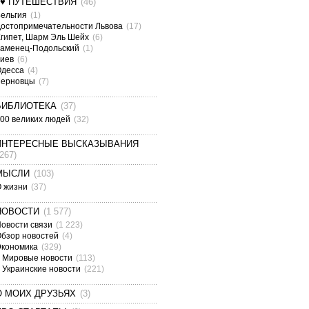
¤♥ ПУТЕШЕСТВИЯ
(46)
ельгия
(1)
остопримечательности Львова
(17)
гипет, Шарм Эль Шейх
(6)
аменец-Подольский
(1)
Киев
(6)
Одесса
(4)
Черновцы
(7)
БИБЛИОТЕКА
(37)
00 великих людей
(32)
ИНТЕРЕСНЫЕ ВЫСКАЗЫВАНИЯ
(267)
МЫСЛИ
(103)
О жизни
(37)
НОВОСТИ
(1 577)
овости связи
(1 223)
бзор новостей
(4)
Экономика
(329)
Мировые новости
(113)
Украинские новости
(221)
О МОИХ ДРУЗЬЯХ
(3)