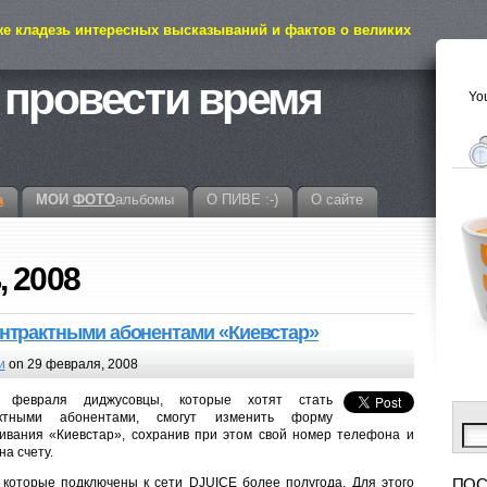
же кладезь интересных высказываний и фактов о великих
 провести время
You
а
МОИ
ФОТО
альбомы
О ПИВЕ :-)
О сайте
, 2008
онтрактными абонентами «Киевстар»
и
on 29 февраля, 2008
февраля диджусовцы, которые хотят стать
актными абонентами, смогут изменить форму
ивания «Киевстар», сохранив при этом свой номер телефона и
на счету.
, которые подключены к сети DJUICE более полугода. Для этого
ПОС