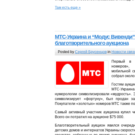
Там есть еще »
МТС-Украина и “Модус Вивенди” 
благотворительного аукциона
Posted by
Сергей Брусенцов
in
Новости связ
Первый в У
номеров»,
мобильной с
собрал около
Гостям аукци
МТС-Украина.
нумерологии символизировали «мудрость». Э
символизирует «фортуну», был продан за
Покупатели «золотых» номеров МТС также по
Самый активный участник аукциона купил ч
Всего он потратил на аукционе $75 000.
Благотворительный аукцион явился очеред
детских домов и интернатов Украины скорос