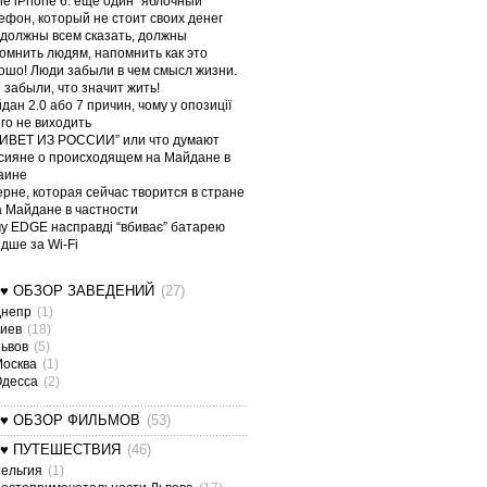
le iPhone 6: еще один “яблочный”
ефон, который не стоит своих денег
должны всем сказать, должны
омнить людям, напомнить как это
ошо! Люди забыли в чем смысл жизни.
 забыли, что значит жить!
дан 2.0 або 7 причин, чому у опозиції
ого не виходить
ИВЕТ ИЗ РОССИИ” или что думают
сияне о происходящем на Майдане в
аине
ерне, которая сейчас творится в стране
а Майдане в частности
у EDGE насправді “вбиває” батарею
дше за Wi-Fi
¤♥ ОБЗОР ЗАВЕДЕНИЙ
(27)
Днепр
(1)
Киев
(18)
Львов
(5)
Москва
(1)
Одесса
(2)
¤♥ ОБЗОР ФИЛЬМОВ
(53)
¤♥ ПУТЕШЕСТВИЯ
(46)
ельгия
(1)