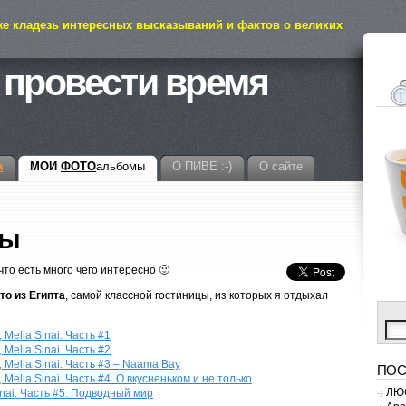
же кладезь интересных высказываний и фактов о великих
 провести время
а
МОИ
ФОТО
альбомы
О ПИВЕ :-)
О сайте
мы
что есть много чего интересно 🙂
то из Египта
, самой классной гостиницы, из которых я отдыхал
Melia Sinai. Часть #1
Melia Sinai. Часть #2
 Melia Sinai. Часть #3 – Naama Bay
ПОС
Melia Sinai. Часть #4. О вкусненьком и не только
ЛЮС
inai. Часть #5. Подводный мир