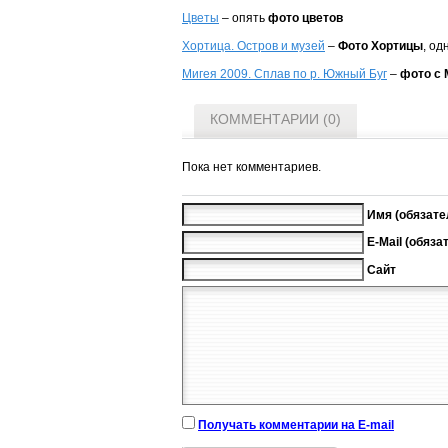
Цветы
– опять
фото цветов
Хортица. Остров и музей
–
Фото Хортицы
, о
Мигея 2009. Сплав по р. Южный Буг
–
фото с 
КОММЕНТАРИИ (0)
Пока нет комментариев.
Имя (обязате
E-Mail (обяза
Сайт
Получать комментарии на E-mail