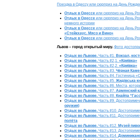
Поездка в Одессу или сюрприз на День Рожде
Отдых в Одессе
или сюрприз на День Рожд
Отдых в Одессе
или сюрприз на День Ро
немного истории
Отдых в Одессе
или сюрприз на День Ро
«Стейкхаус. Мясо и Вино»
Отдых в Одессе
или сюрприз на День Рож
Львов – город открытый миру.
Фото достопр
Отдых во Львове.
Часть #1.
Вокзал, кос
Отдых во Львове.
Часть #2,1.
«Криївка»
Отдых во Львове.
Часть #2,2.
«Криївка»
Отдых во Львове.
Часть #3.
Чёрная Каме
Отдых во Львове.
Часть #4. Гостиница «
Отдых во Львове.
Часть #5.
Жидівська к
Отдых во Львове.
Часть #6. Места, котор
Отдых во Львове.
Часть #7.
Армянский 
Отдых во Львове.
Часть #8.
Кнайпа “Гас
Отдых во Львове.
Часть #9. Достоприме
оружия)
Отдых во Львове.
Часть #10. Достоприм
Отдых во Львове.
Часть #11. Достоприме
полёта
Отдых во Львове.
Часть #12.
Музей пиво
Отдых во Львове.
Часть #13. Достоприм
Отдых во Львове.
Часть #14.
Доминиканс