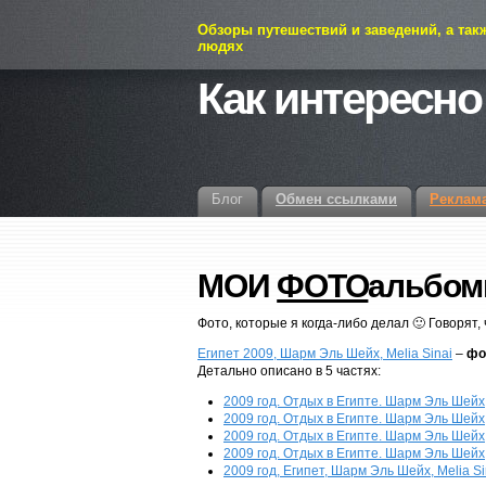
Обзоры путешествий и заведений, а так
людях
Как интересно
Блог
Обмен ссылками
Реклам
МОИ
ФОТО
альбо
Фото, которые я когда-либо делал 🙂 Говорят, 
Египет 2009, Шарм Эль Шейх, Melia Sinai
–
фо
Детально описано в 5 частях:
2009 год. Отдых в Египте. Шарм Эль Шейх, 
2009 год. Отдых в Египте. Шарм Эль Шейх, 
2009 год. Отдых в Египте. Шарм Эль Шейх,
2009 год. Отдых в Египте. Шарм Эль Шейх, 
2009 год, Египет, Шарм Эль Шейх, Melia S