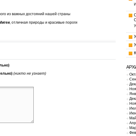
И
дного из важных достояний нашей страны
Мигеи
, отличная природы и красивые пороги
У
льно)
АРХ
тельно)
(никто не узнает)
Окт
Сен
Дек
Ноя
Янв
Дек
Ноя
Июл
Июн
Май
Апр
Мар
Фев