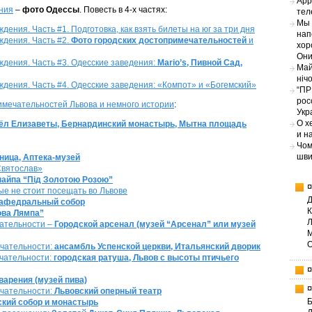
App
ния
–
фото Одессы
. Повесть в 4-х частях:
тел
Мы 
ения. Часть #1. Подготовка, как взять билеты на юг за три дня
нап
ждения. Часть #2.
Фото городских достопримечательностей
и
хор
Они
ждения. Часть #3. Одесские заведения:
Mario’s, Пивной Сад,
Май
ніч
дения. Часть #4. Одесские заведения: «Компот» и «Богемский»
“ПР
рос
имечательностей Львова и немного истории
:
Укр
О х
тёл Елизаветы, Бернардинский монастырь, Мытна площадь
и н
Чом
шви
ница, Аптека-музей
Святослав»
найпа “Під Золотою Розою”
ые не стоит посещать во Львове
кафедральный собор
ова Лямпа”
чательности –
Городской арсенал (музей “Арсенал” или музей
ечательности:
ансамбль Успенской церкви, Итальянский дворик
чательности:
городская ратуша, Львов с высоты птичьего
варения (музей пива)
ечательности:
Львовский оперный театр
Б
кий собор и монастырь