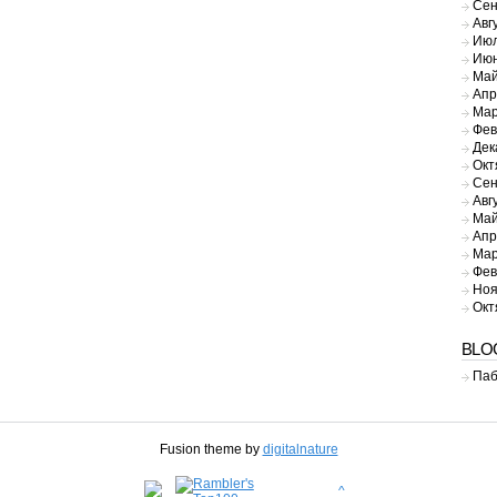
Сен
Авг
Июл
Июн
Май
Апр
Мар
Фев
Дек
Окт
Сен
Авг
Май
Апр
Мар
Фев
Ноя
Окт
BLO
Паб
Fusion theme by
digitalnature
^