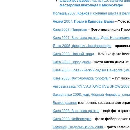
Отдых во Львове.
Часть #15. Заначка дл
мастерская шоколада и Мазох-кафе
Польша
2007.
Краков
и соляная шахта в Вели
Чехия
2007.
Прага и Карловы Вары
–
Фото и
Киев 2007. Пирогово
–
Фото мельниц из Пиро
Киев 2007. Выставка цветов, День Независим
Ялта 2008, февраль. Конференция
–
красивы
Киев 2008. Ночной город
–
Ночные фото Кие
Киев 2008. Город днём
–
Фото Киева днём
не 
Киев 2008. Ботанический сад на Печерске (им
Киев 2008. Фотоярмарка “photofair”
– тут можн
Автовыставка “KYIV AUTOMOTIVE SHOW 2008
Закарпатье 2008, май. Чёрный Черемош, спла
Всякое разное
(есть очень
красивая фотогра
Киев 2008. Выставка цветов
– ещё
фото цвет
Киев 2008. Фейерверки
–
фото фейерверков
Каменец-Подольск Июль 2008
–
фото Камене