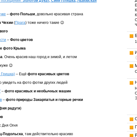
Д
я посещения:
Золотой Дукат, Синя Пляшка, Львовская
Е
К
чке
–
фото Польши
, довольно красивая страна
з Чехии
(
Прага
) тоже ничего такие 😉
вого
ости
–
Фото цветов
1
е фото Крыма
ва
. Очень красив наш город и зимой, и летом
хуже 😉
. Гришка)
– Ещё
фото красивых цветов
о увидеть на фото фотки других людей
Н
”
–
фото красивых и необычных машин
О
в
–
фото природы Закарпатья и горные речки
фия радуги
)
ов
с Дня Огня
ц-Подольска
, там действительно красиво