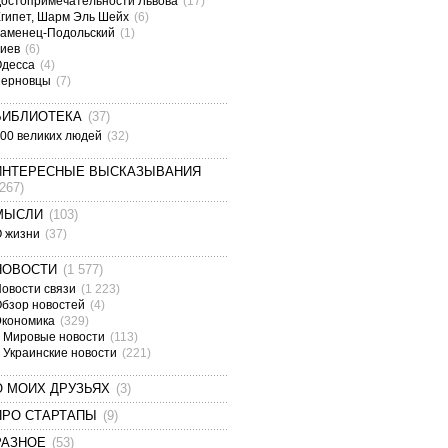
остопримечательности Львова
(17)
гипет, Шарм Эль Шейх
(6)
аменец-Подольский
(1)
Киев
(6)
Одесса
(4)
Черновцы
(7)
БИБЛИОТЕКА
(37)
00 великих людей
(32)
ИНТЕРЕСНЫЕ ВЫСКАЗЫВАНИЯ
(267)
МЫСЛИ
(103)
О жизни
(37)
НОВОСТИ
(1 577)
овости связи
(1 223)
бзор новостей
(4)
Экономика
(329)
Мировые новости
(113)
Украинские новости
(221)
О МОИХ ДРУЗЬЯХ
(3)
ПРО СТАРТАПЫ
(9)
РАЗНОЕ
(53)