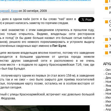
едений
,
Киев
on 30 октября, 2009
И
 днях в одном пабе (хотя я бы слово “паб” взял в
и) и решил написать заметку по горячим следам.
 моё знакомство с этим заведением случилось в прошлом году,
У
 оно только открылось. Видимо, владельцы сети ресторанов
ь и голод” (я бы даже больше назвал это больше сетью пабов и
анов), решило его немного порекламировать и устроило выдачу
спечённых скидочных карт именно в
Пит Буле
.
ципе желание владельцев вполне понятно, потому что заведение
аходится в большем удалении от центра города нежели
инство других заведений сети и расположено в не очень
АРХ
ном месте – в подвале по адресу Красноармейская 71/6, там, где
 был бар Бульдог.
Окт
Сен
т, получив карту одним из первых (я стал всего 158-м), в заведение
Дек
сть так и не смог – оно было закрыто для приёма посетителей
Ноя
узья, получавшие карту позже, остались не в особом восторге от
Янв
 сделал сегодня.
Дек
Ноя
метный с улицы Красноармейской, встречает нас довольно большой
Июл
а Фёдорова.
Июн
Май
Апр