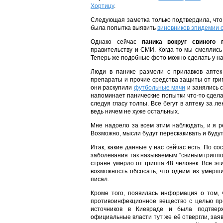
Хортицу
.
Следующая заметка только подтвердила, чт
была попытка выявить
виновников эпидемии с
Однако сейчас
паника вокруг свиного
правительству и СМИ. Когда-то мы смеялись
Теперь же подобные фото можно сделать у нас
Люди в панике размели с прилавков апте
препараты и прочие средства защиты от гри
они раскупили
футбольные мячи
и занялись с
напоминает панические попытки что-то сдела
следуя гласу толпы. Все бегут в аптеку за ле
ведь ничем не хуже остальных.
Мне надоело за всем этим наблюдать, и я р
Возможно, мысли будут перескакивать и будут
Итак, какие данные у нас сейчас есть. По с
заболевания так называемым “свиным гриппо
стране умерло от гриппа 48 человек. Все э
возможность обсосать, что одним из умер
писал.
Кроме того, появилась информация о том, 
противоинфекционное вещество с целью пр
источников в Киевраде и была подтвер
официальные власти тут же её отвергли, заяви