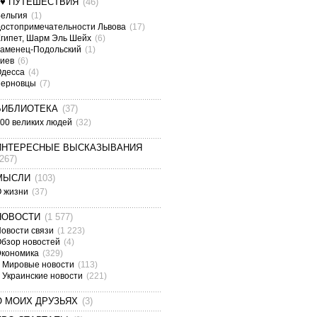
¤♥ ПУТЕШЕСТВИЯ
(46)
ельгия
(1)
остопримечательности Львова
(17)
гипет, Шарм Эль Шейх
(6)
аменец-Подольский
(1)
Киев
(6)
Одесса
(4)
Черновцы
(7)
БИБЛИОТЕКА
(37)
00 великих людей
(32)
ИНТЕРЕСНЫЕ ВЫСКАЗЫВАНИЯ
(267)
МЫСЛИ
(103)
О жизни
(37)
НОВОСТИ
(1 577)
овости связи
(1 223)
бзор новостей
(4)
Экономика
(329)
Мировые новости
(113)
Украинские новости
(221)
О МОИХ ДРУЗЬЯХ
(3)