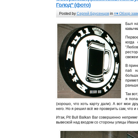
Голод” (фото)
Posted by
Сергей Брусенцов
in
¤♥ Обзор зав
Был на
кавычк
Первое
когда
“Любов
рестор
свежеи
В прин
паб н
больш
примет
раньше
Так во
я попа
(хорошо, что хоть карту дали). А вот мои др
него. Но я решил всё же проверить сам, что и
Итак, Pit Bull Balkan Bar совершенно непри
вывеской над входом со стороны улицы Иван