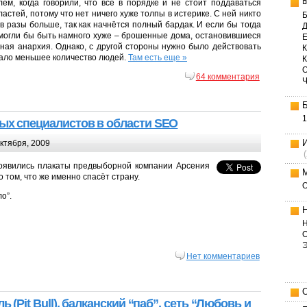
м, когда говорили, что всё в порядке и не стоит поддаваться
астей, потому что нет ничего хуже толпы в истерике. С ней никто
Б
в разы больше, так как начнётся полный бардак. И если бы тогда
Д
я могли бы быть намного хуже – брошенные дома, остановившиеся
Е
лная анархия. Однако, с другой стороны нужно было действовать
К
адало меньшее количество людей.
Там есть еще »
64 комментария
1
ых специалистов в области SEO
ктября, 2009
появились плакаты предвыборной компании Арсения
том, что же именно спасёт страну.
о”.
Н
О
Нет комментариев
ь (Pit Bull), балканский “паб”, сеть “Любовь и