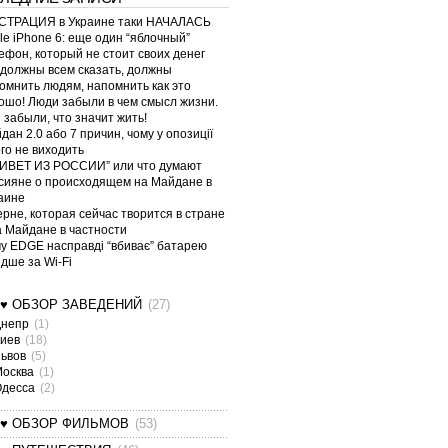
ТРАЦИЯ в Украине таки НАЧАЛАСЬ
le iPhone 6: еще один “яблочный”
ефон, который не стоит своих денег
должны всем сказать, должны
омнить людям, напомнить как это
ошо! Люди забыли в чем смысл жизни.
 забыли, что значит жить!
дан 2.0 або 7 причин, чому у опозиції
ого не виходить
ИВЕТ ИЗ РОССИИ” или что думают
сияне о происходящем на Майдане в
аине
ерне, которая сейчас творится в стране
а Майдане в частности
у EDGE насправді “вбиває” батарею
дше за Wi-Fi
¤♥ ОБЗОР ЗАВЕДЕНИЙ
(27)
Днепр
(1)
Киев
(18)
Львов
(5)
Москва
(1)
Одесса
(2)
¤♥ ОБЗОР ФИЛЬМОВ
(53)