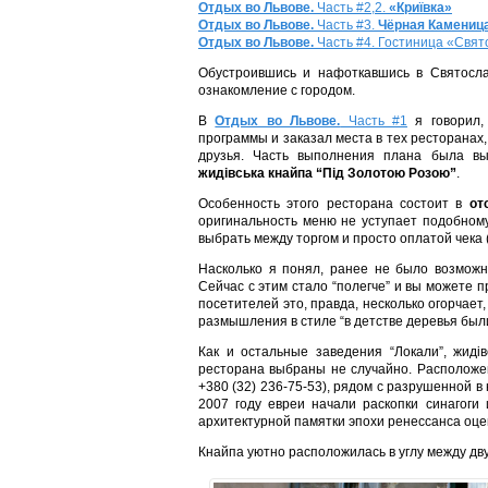
Отдых во Львове.
Часть #2,2.
«Криївка»
Отдых во Львове.
Часть #3.
Чёрная Каменица
Отдых во Львове.
Часть #4. Гостиница «Свят
Обустроившись и нафоткавшись в Святосла
ознакомление с городом.
В
Отдых во Львове.
Часть #1
я говорил, 
программы и заказал места в тех ресторанах, 
друзья. Часть выполнения плана была 
жидівська кнайпа “Під Золотою Розою”
.
Особенность этого ресторана состоит в
от
оригинальность меню не уступает подобном
выбрать между торгом и просто оплатой чека (в
Насколько я понял, ранее не было возможн
Сейчас с этим стало “полегче” и вы можете п
посетителей это, правда, несколько огорчает,
размышления в стиле “в детстве деревья был
Как и остальные заведения “Локали”, жиді
ресторана выбраны не случайно. Расположе
+380 (32) 236-75-53), рядом с разрушенной в
2007 году евреи начали раскопки синагоги 
архитектурной памятки эпохи ренессанса оцен
Кнайпа уютно расположилась в углу между дв