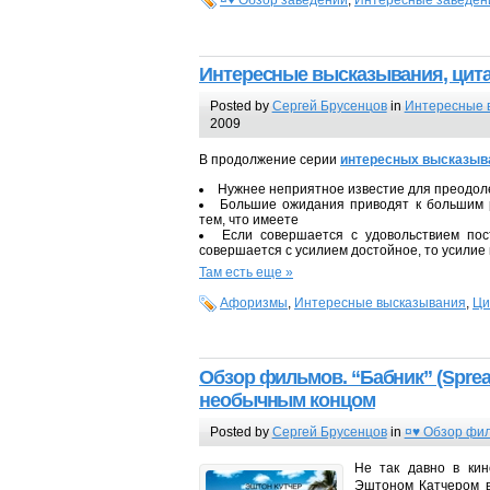
Интересные высказывания, цита
Posted by
Сергей Брусенцов
in
Интересные 
2009
В продолжение серии
интересных высказыва
Нужнее неприятное известие для преодол
Большие ожидания приводят к большим р
тем, что имеете
Если совершается с удовольствием пос
совершается с усилием достойное, то усилие 
Там есть еще »
Афоризмы
,
Интересные высказывания
,
Ци
Обзор фильмов. “Бабник” (Sprea
необычным концом
Posted by
Сергей Брусенцов
in
¤♥ Обзор фи
Не так давно в ки
Эштоном Катчером в