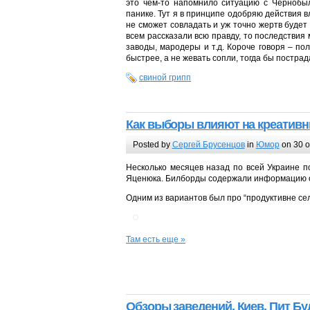
это чем-то напомнило ситуацию с Чернобыле
панике. Тут я в принципе одобряю действия вл
не сможет совладать и уж точно жертв будет 
всем рассказали всю правду, то последстви
заводы, мародеры и т.д. Короче говоря – по
быстрее, а не жевать сопли, тогда бы постр
свиной грипп
Как выборы влияют на креативн
Posted by
Сергей Брусенцов
in
Юмор
on 30 о
Несколько месяцев назад по всей Украине 
Яценюка. Билборды содержали информацию о 
Одним из вариантов был про “продуктивне сел
Там есть еще »
Обзоры заведений.
Киев, Пит Бул