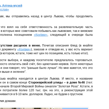
, Аптека-музей
ослав»
ве, мы отправились назад в центр Львова, чтобы продолжить
что взял на себя ответственность за развлекательную часть
в которых мне советовали побывать как львовские, так и киевские
выполнена посещением
«Криївки»
, следующей в очереди была
сутствии расценок в меню.
Почитав описания блюд (в кнайпе
у документу
«Криївки»
), заказав и отведав их, у вас есть вариант
 котором, кстати, тоже нет цен по позициям, есть только итог).
ости выбора, и каждому посетителю предлагалось торговаться.
росто оплатить свой счёт, без щекотания нервов. Хотя некоторых
 и они говорят, что “раньше было лучше”. Но мне кажется, что это
и выше и зеленее”.
вська кнайпа находится в центре Львова. И место, и название
н он в самом конце
Староеврейской улицы – в доме №46
(тел:
 начале Второй Мировой Войны синагоги “Золотая Роза”. Кстати, в
и потратили более 120 тыс. грн. на это, а реконструкция этой
ивается в 9-10 млн. долларов. Ладно, не будем о грустном.
умя домами.