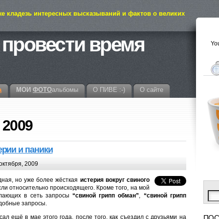
же кладезь интересных высказываний и фактов о великих
 провести время
You
а
МОИ
ФОТО
альбомы
О ПИВЕ :-)
О сайте
 2009
ерии и паники
октября, 2009
едная, но уже более жёсткая
истерия вокруг свиного
ли относительно происходящего. Кроме того, на мой
елающих в сеть запросы
“свиной грипп обман”
,
“свиной грипп
добные запросы.
ал ещё в мае этого года, после того, как съездил с друзьями на
ПОС