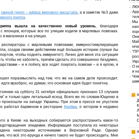
ЛЮС
App
о
свиной грипп – афёра мирового масштаба
, а в заметке №3 даже
тел
виного гриппа
.
Мы 
 гриппа вышла на качественно новый уровень
, благодаря
нап
 с японцев, которые все по улицам ходили в марлевых повязках.
хор
 в магазинах и на улицах.
Они
Май
к респираторы с марлевыми повязками, иммуностимулирующие
ніч
ппа, создав своими действиями ещё большую истерию (лучше бы
“ПР
портом, чтобы поднять иммунитет). Лично для меня эта ситуация
рос
ть чтобы не заболеть, причём сделать это совершенно бездумно,
Укр
карствами – и я побегу, все ходят покупать повязки – и я куплю, я
О х
и н
Чом
ешил поразмыслить над тем, что же на самом деле происходит.
шви
 идти вразброс, но думаю, что основная идея будет понятна.
остоянию на субботу 31 октября официально признано 13 случаев
м” и только один летальный исход. Всего же по словам Ющенко в
ти произошли на западе Украины. При этом в прессе не упустили
ших работал барменом в ресторане
Криївка
, о котором я недавно
что в Киеве на выходных собираются распространить какое-то
едотвращения эпидемии. Информация поступила из некоторых
ждена некоторыми источниками в Верховной Раде. Однако
в, что всё это ерунда и ничего такого не будет происходить. Мне