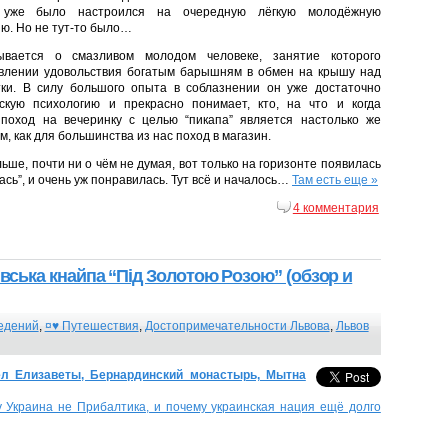
 уже было настроился на очередную лёгкую молодёжную
ю. Но не тут-то было…
ывается о смазливом молодом человеке, занятие которого
авлении удовольствия богатым барышням в обмен на крышу над
тки. В силу большого опыта в соблазнении он уже достаточно
кую психологию и прекрасно понимает, кто, на что и когда
о поход на вечеринку с целью “пикапа” является настолько же
 как для большинства из нас поход в магазин.
ьше, почти ни о чём не думая, вот только на горизонте появилась
лась”, и очень уж понравилась. Тут всё и началось…
Там есть еще »
4 комментария
івська кнайпа “Під Золотою Розою” (обзор и
едений
,
¤♥ Путешествия
,
Достопримечательности Львова
,
Львов
ёл Елизаветы, Бернардинский монастырь, Мытна
у Украина не Прибалтика, и почему украинская нация ещё долго