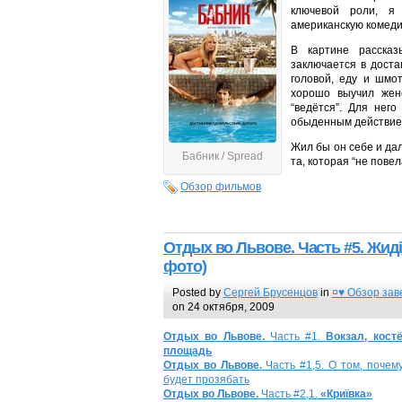
ключевой роли, я
американскую комеди
В картине рассказ
заключается в дост
головой, еду и шмо
хорошо выучил женс
“ведётся”. Для нег
обыденным действием,
Жил бы он себе и дал
Бабник / Spread
та, которая “не пове
Обзор фильмов
Отдых во Львове.
Часть #5. Жид
фото)
Posted by
Сергей Брусенцов
in
¤♥ Обзор зав
on 24 октября, 2009
Отдых во Львове.
Часть #1.
Вокзал, кост
площадь
Отдых во Львове.
Часть #1,5. О том, почем
будет прозябать
Отдых во Львове.
Часть #2,1.
«Криївка»