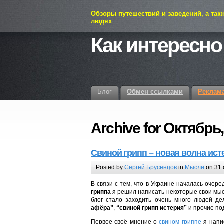
Обзоры путешествий и заведений, а так
людях
Как интересно
Блог
Обмен ссылками
Реклам
Archive for Октябрь,
Свиной грипп – новая волна ист
Posted by
Сергей Брусенцов
in
Мысли
on 31 
В связи с тем, что в Украине началась очер
гриппа
я решил написать некоторые свои мыс
блог стало заходить очень много людей д
афёра”
,
“свиной грипп истерия”
и прочие по
Первое своё мнение о
свином гриппе
я напис