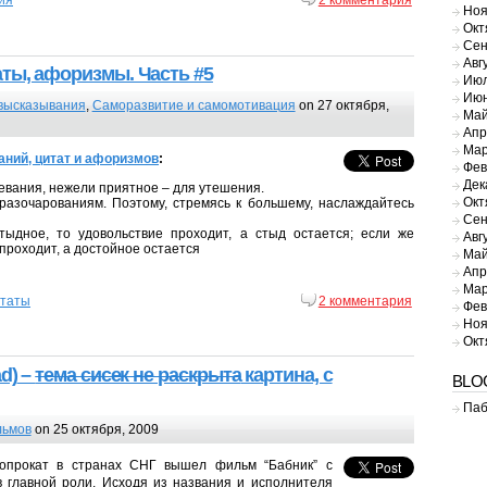
Ноя
Окт
Сен
Авг
ты, афоризмы. Часть #5
Июл
Июн
высказывания
,
Саморазвитие и самомотивация
on 27 октября,
Май
Апр
Мар
ний, цитат и афоризмов
:
Фев
Дек
евания, нежели приятное – для утешения.
Окт
азочарованиям. Поэтому, стремясь к большему, наслаждайтесь
Сен
тыдное, то удовольствие проходит, а стыд остается; если же
Авг
проходит, а достойное остается
Май
Апр
Мар
таты
2 комментария
Фев
Ноя
Окт
d)
–
тема сисек не раскрыта
картина, с
BLO
Паб
льмов
on 25 октября, 2009
нопрокат в странах СНГ вышел фильм “Бабник” с
 главной роли. Исходя из названия и исполнителя