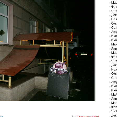
Мар
Фев
Янв
Дек
Ноя
Окт
Сен
Авг
Июл
Июн
Май
Апр
Мар
Фев
Янв
Дек
Ноя
Окт
Сен
Авг
Июл
Июн
Май
Апр
Мар
Фев
Янв
Дек
ия
2 комментария