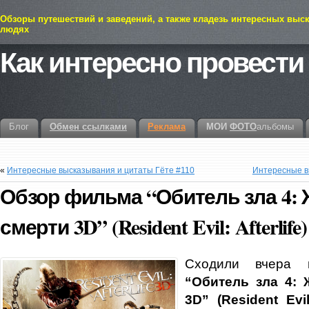
Обзоры путешествий и заведений, а также кладезь интересных выс
людях
Как интересно провести
Блог
Обмен ссылками
Реклама
МОИ
ФОТО
альбомы
«
Интересные высказывания и цитаты Гёте #110
Интересные в
Обзор фильма “Обитель зла 4: 
смерти 3D” (Resident Evil: Afterlife)
Сходили вчера
“Обитель зла 4: 
3D” (Resident Evil: