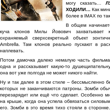
могу сказать…
Л
ХОДИЛИ…
Как мин
более в IMAX по та
В общем начинаетс
куча клонов Милы Йовович захватывает ка
охраняемый сверхсекретный объект зонтич
Ambrella. Там клонов реально пускают в рас
наплевать.
Потом дамочка далеко немалую часть фильма
одна и рассказывает какую-то душещипательн
она вот уже полгода не может никого найти.
Ну и так далее в этом стиле – бессмысленно бе
которых не заканчиваются патроны. Зомби обыч
перезарядит или ещё что сделает. Особенно м
на крыше, когда она успела обвязаться силовым
его. Зомби в это время тихо стояли в сторонке