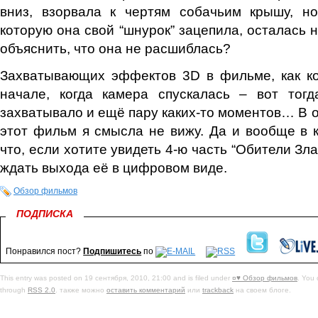
вниз, взорвала к чертям собачьим крышу, н
которую она свой “шнурок” зацепила, осталась 
объяснить, что она не расшиблась?
Захватывающих эффектов 3D в фильме, как ко
начале, когда камера спускалась – вот тогд
захватывало и ещё пару каких-то моментов… В о
этот фильм я смысла не вижу. Да и вообще в к
что, если хотите увидеть 4-ю часть “Обители Зла
ждать выхода её в цифровом виде.
Обзор фильмов
ПОДПИСКА
Понравился пост?
Подпишитесь
по
This entry was posted on 19 сентября, 2010, 21:00 and is filed under
¤♥ Обзор фильмов
. You 
through
RSS 2.0
. также можно
оставить комментарий
или
trackback
на своем блоге.