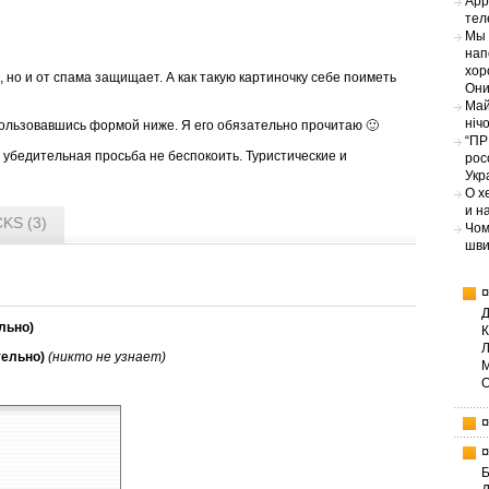
App
тел
Мы 
нап
хор
, но и от спама защищает. А как такую картиночку себе поиметь
Они
Май
ніч
ользовавшись формой ниже. Я его обязательно прочитаю 🙂
“ПР
С убедительная просьба не беспокоить. Туристические и
рос
Укр
О х
и н
KS (3)
Чом
шви
льно)
тельно)
(никто не узнает)
Б