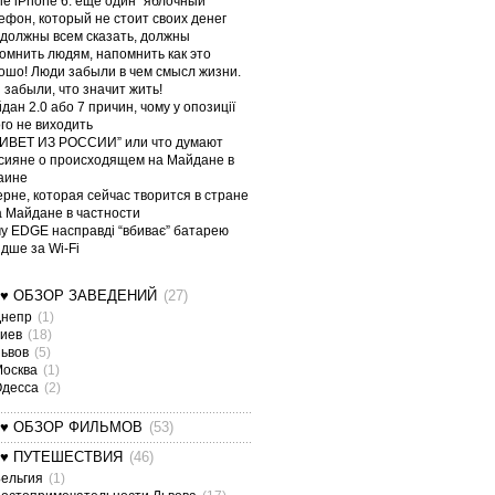
le iPhone 6: еще один “яблочный”
ефон, который не стоит своих денег
должны всем сказать, должны
омнить людям, напомнить как это
ошо! Люди забыли в чем смысл жизни.
 забыли, что значит жить!
дан 2.0 або 7 причин, чому у опозиції
ого не виходить
ИВЕТ ИЗ РОССИИ” или что думают
сияне о происходящем на Майдане в
аине
ерне, которая сейчас творится в стране
а Майдане в частности
у EDGE насправді “вбиває” батарею
дше за Wi-Fi
¤♥ ОБЗОР ЗАВЕДЕНИЙ
(27)
Днепр
(1)
Киев
(18)
Львов
(5)
Москва
(1)
Одесса
(2)
¤♥ ОБЗОР ФИЛЬМОВ
(53)
¤♥ ПУТЕШЕСТВИЯ
(46)
ельгия
(1)