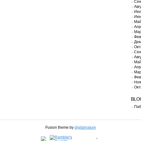
Сен
Авг
Июл
Июн
Май
Апр
Мар
Фев
Дек
Окт
Сен
Авг
Май
Апр
Мар
Фев
Ноя
Окт
BLO
Паб
Fusion theme by
digitalnature
^