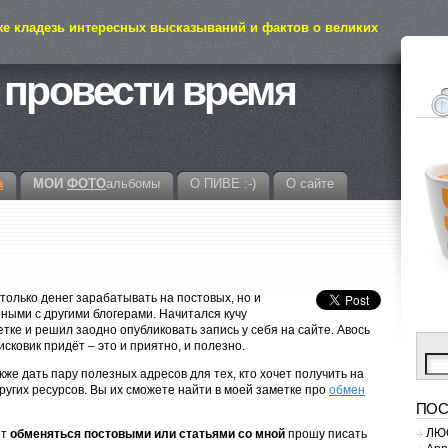
же кладезь интересных высказываний и фактов о великих
 провести время
а
МОИ
ФОТО
альбомы
О ПИВЕ :-)
О сайте
 только денег зарабатывать на постовых, но и
ными с другими блогерами. Начитался кучу
етке и решил заодно опубликовать запись у себя на сайте. Авось
исковик придёт – это и приятно, и полезно.
кже дать пару полезных адресов для тех, кто хочет получить на
других ресурсов. Вы их сможете найти в моей заметке про
обмен
ПОС
ЛЮС
ет
обменяться постовыми или статьями со мной
прошу писать