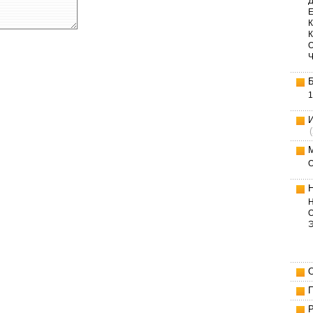
Д
Е
К
1
Н
О