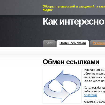
Обзоры путешествий и заведений, а так
людях
Как интересно
Блог
Обмен ссылками
Реклам
Обмен ссылками
Решил я вот не
обмениваться о
материалов в с
кто-то через по
Хотелось бы та
себя ссылки с 
ссылками
.
А всем, кто хоч