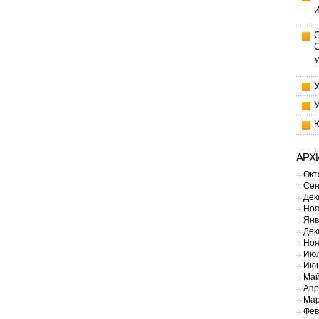
И
У
АРХ
Окт
Сен
Дек
Ноя
Янв
Дек
Ноя
Июл
Июн
Май
Апр
Мар
Фев