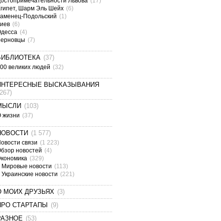
остопримечательности Львова
(17)
гипет, Шарм Эль Шейх
(6)
аменец-Подольский
(1)
Киев
(6)
Одесса
(4)
Черновцы
(7)
БИБЛИОТЕКА
(37)
00 великих людей
(32)
ИНТЕРЕСНЫЕ ВЫСКАЗЫВАНИЯ
(267)
МЫСЛИ
(103)
О жизни
(37)
НОВОСТИ
(1 577)
овости связи
(1 223)
бзор новостей
(4)
Экономика
(329)
Мировые новости
(113)
Украинские новости
(221)
О МОИХ ДРУЗЬЯХ
(3)
ПРО СТАРТАПЫ
(9)
РАЗНОЕ
(53)