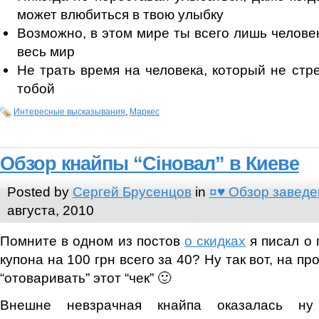
может влюбиться в твою улыбку
Возможно, в этом мире ты всего лишь человек
весь мир
Не трать время на человека, который не стр
тобой
Интересные высказывания
,
Маркес
Обзор кнайпы “Сіновал” в Киеве
Posted by
Сергей Брусенцов
in
¤♥ Обзор заведе
августа, 2010
Помните в одном из постов
о скидках
я писал о
купона на 100 грн всего за 40? Ну так вот, на п
“отоваривать” этот “чек” 🙂
Внешне невзрачная кнайпа оказалась ну