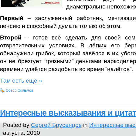
диаметрально непохожих 
Первый
– заслуженный работник, мечтающи
пенсию и способный думать только об этом.
Второй
– готов всё сделать для своей семь
отвратительных условиях. В лёгких его бе
обнаружили грибок, который завёлся в их убого
он не брезгует “грязными” деньгами наркодилер
времени удаётся раздобыть во время “налётов”.
Там есть еще »
Обзор фильмов
Интересные высказывания и цитат
Posted by
Сергей Брусенцов
in
Интересные выс
августа, 2010