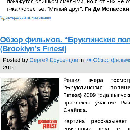
покажутся слишком смелыми, но я от них не от
г-жа Форестье, “Милый друг”,
Ги Де Мопассан
Интересные высказывания
Обзор фильмов. “Бруклинские по
(Brooklyn’s Finest)
Posted by
Сергей Брусенцов
in
¤♥ Обзор фильм
2010
Решил вчера посмот
“Бруклинские полице
Finest)
2009 года выпуск
привлекло участие Ри
Снайпса.
Картина рассказывае
связанных друг с др