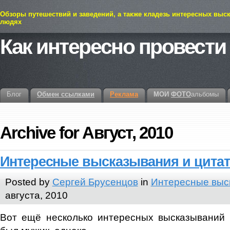
Обзоры путешествий и заведений, а также кладезь интересных выс
людях
Как интересно провести
Блог
Обмен ссылками
Реклама
МОИ
ФОТО
альбомы
Archive for Август, 2010
Интересные высказывания и цитат
Posted by
Сергей Брусенцов
in
Интересные выс
августа, 2010
Вот ещё несколько интересных высказываний 