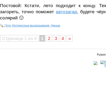
Постовой: Кстати, лето подходит к концу. Т
загореть, точно поможет
автозагар
, будете чёр
солярий 🙂
Гёте
,
Интересные высказывания
,
Ницше
Страница 1 из 4
1
2
3
4
»
Fusion