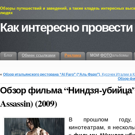
Обзоры путешествий и заведений, а также кладезь интересных выс
людях
Как интересно провести
Блог
Обмен ссылками
Реклама
МОИ
ФОТО
альбомы
«
Обзор итальянского ресторана “Al Faro” (“Аль Фаро”)
. Кусочек Италии в 
Обзор фи
Обзор фильма “Ниндзя-убийца
Assassin) (2009)
В прошлом году
кинотеатрам, я несколь
к
фильму “Ниндзя-уб