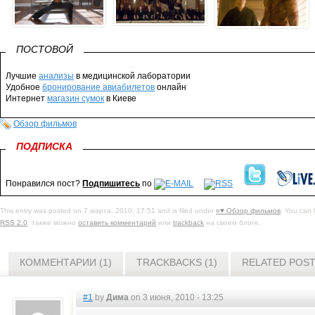
ПОСТОВОЙ
Лучшие
анализы
в медицинской лаборатории
Удобное
бронирование авиабилетов
онлайн
Интернет
магазин сумок
в Киеве
Обзор фильмов
ПОДПИСКА
Понравился пост?
Подпишитесь
по
This entry was posted on 7 марта, 2010, 17:51 and is filed under
¤♥ Обзор фильмов
. You can 
RSS 2.0
. также можно
оставить комментарий
или
trackback
на своем блоге.
КОММЕНТАРИИ (1)
TRACKBACKS (1)
RELATED POS
#1
by
Дима
on 3 июня, 2010 - 13:25