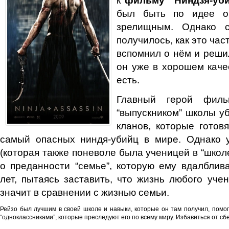
был быть по идее о
зрелищным. Однако 
получилось, как это час
вспомнил о нём и решил
он уже в хорошем качес
есть.
Главный герой
филь
“выпускником” школы уб
кланов, которые готов
самый опасных ниндя-убийц в мире. Однако у
(которая также поневоле была ученицей в “школ
о преданности “семье”, которую ему вдалблив
лет, пытаясь заставить, что жизнь любого уче
значит в сравнении с жизнью семьи.
Рейзо был лучшим в своей школе и навыки, которые он там получил, помо
“одноклассниками”, которые преследуют его по всему миру. Избавиться от сб