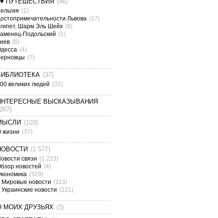
¤♥ ПУТЕШЕСТВИЯ
(46)
ельгия
(1)
остопримечательности Львова
(17)
гипет, Шарм Эль Шейх
(6)
аменец-Подольский
(1)
Киев
(6)
Одесса
(4)
Черновцы
(7)
БИБЛИОТЕКА
(37)
00 великих людей
(32)
ИНТЕРЕСНЫЕ ВЫСКАЗЫВАНИЯ
(267)
МЫСЛИ
(103)
О жизни
(37)
НОВОСТИ
(1 577)
овости связи
(1 223)
бзор новостей
(4)
Экономика
(329)
Мировые новости
(113)
Украинские новости
(221)
О МОИХ ДРУЗЬЯХ
(3)