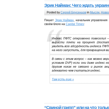
Эрик Найман: Чего ждать украин
Posted by
Сергей Брусенцов
in
Мысли
,
Ново
Пишет
Эрик Найман
, начальник управления 
своём блоге на
Capital Times
:
Индекс ПФТС откровенно повеселил – 
вырасти почти на процент (достат
увидеть всю абсурдность индекса ПФТ
на него запустить, для превращения ви
В связи с этим вопрос – как можно ве
условиях DVP) если они даже индекс 
другим никак не связано и рынок а
адекватно чем считаться индекс.
Там есть еще »
“Свиной грипп” или на что тольк