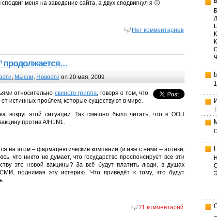
 сподвиг меня на заведение сайта, а двух сподвигнул я 🙂
Б
Д
Е
Нет комментариев
К
а” продолжается…
ости
,
Мысли
,
Новости
on 20 мая, 2009
1
зьями относительно
свиного гриппа
, говоря о том, что
от истинных проблем, которые существуют в мире.
ка вокруг этой ситуации. Так смешно было читать, что в ООН
вакцину против A/H1N1.
тся на этом – фармацевтические компании (и иже с ними – аптеки,
юсь, что никто не думает, что государство проспонсирует все эти
Н
ству это новой вакцины? За всё будут платить люди, в душах
О
СМИ, поднимая эту истерию. Что приведёт к тому, что будут
ь.
21 комментарий