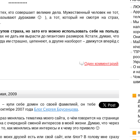
************
ЛЮС
App
 тех, кто совершает великие дела. Мужественный человек не тот,
тел
называют дураками 🙂 ), а тот, который не смотря на страх,
Мы 
.
нап
пов страха, но зато его можно использовать себе на пользу.
хор
х не дать им вырасти до гигантских размеров. Кстати, думаю, что
Они
когда им страшно, цепенеют, а другие наоборот – движутся вперёд с
Май
ніч
“ПР
рос
Укр
Один комментарий
О х
и н
Чом
шви
мая, 2009
е – купи себе домен со своей фамилией, он тебе
в октябре 2007 года
Блог Сергея Брусенцова
.
раз менялась тематика моего сайта, о чём говорится на странице
на с очередной сменой интересов в моей жизни. Думаю, что через
то, как менялись мои интересы и к чему это привело 🙂
ко моих друзей есть или свой сайт, или блог? В голову мне сразу