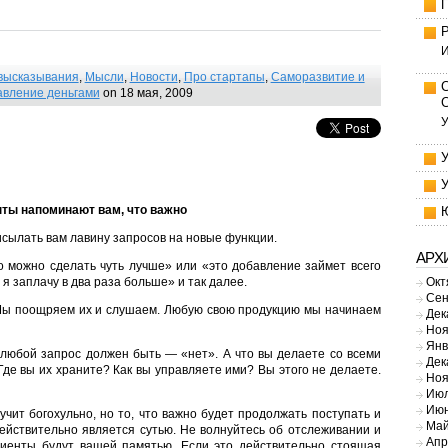
И
высказывания
,
Мысли
,
Новости
,
Про стартапы
,
Саморазвитие и
авление деньгами
on 18 мая, 2009
У
нты напоминают вам, что важно
исылать вам лавину запросов на новые функции.
АРХ
то можно сделать чуть лучше» или «это добавление займет всего
Окт
 я заплачу в два раза больше» и так далее.
Сен
 Мы поощряем их и слушаем. Любую свою продукцию мы начинаем
Дек
Ноя
Янв
 любой запрос должен быть — «нет». А что вы делаете со всеми
Дек
Где вы их храните? Как вы управляете ими? Вы этого не делаете.
Ноя
Июл
Июн
вучит богохульно, но то, что важно будет продолжать поступать и
Май
 действительно является сутью. Не волнуйтесь об отслеживании и
Апр
лиенты будут вашей памятью. Если это действительно стоящая