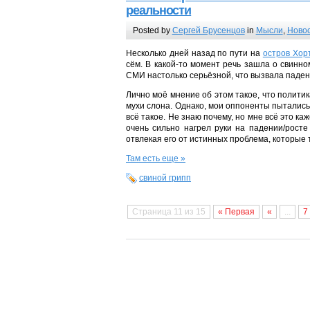
реальности
Posted by
Сергей Брусенцов
in
Мысли
,
Ново
Несколько дней назад по пути на
остров Хор
сём. В какой-то момент речь зашла о свинно
СМИ настолько серьёзной, что вызвала паден
Лично моё мнение об этом такое, что полит
мухи слона. Однако, мои оппоненты пытались м
всё такое. Не знаю почему, но мне всё это каж
очень сильно нагрел руки на падении/росте
отвлекая его от истинных проблема, которые 
Там есть еще »
свиной грипп
Страница 11 из 15
« Первая
«
...
7