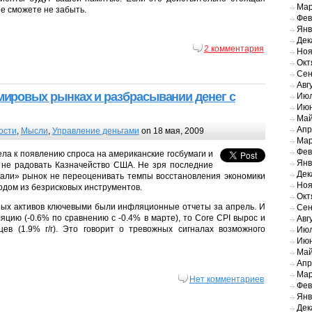
Мар
не сможете не забыть.
Фев
Янв
Дек
2 комментария
Ноя
Окт
Сен
Авг
 мировых рынках и разбрасывании денег с
Июл
Июн
Май
Апр
ости
,
Мысли
,
Управление деньгами
on 18 мая, 2009
Мар
Фев
ла к появлению спроса на американские госбумаги и
Янв
 не радовать Казначейство США. Не зря последние
Дек
вали» рынок не переоценивать темпы восстановления экономики
Ноя
одом из безрисковых инструментов.
Окт
ных активов ключевыми были инфляционные отчеты за апрель. И
Сен
яцию (-0.6% по сравнению с -0.4% в марте), то Core CPI вырос и
Авг
ев (1.9% г/г). Это говорит о тревожных сигналах возможного
Июл
Июн
Май
Апр
Мар
Нет комментариев
Фев
Янв
Дек