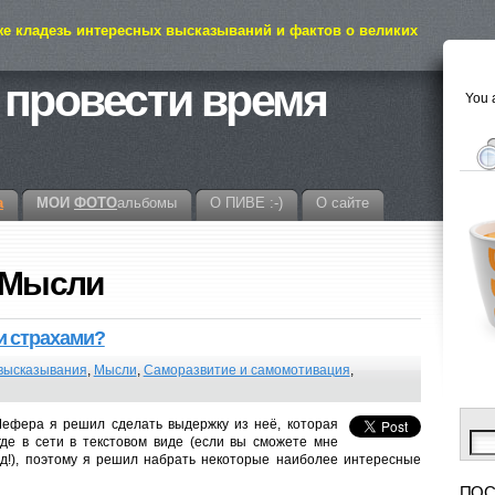
же кладезь интересных высказываний и фактов о великих
 провести время
You a
а
МОИ
ФОТО
альбомы
О ПИВЕ :-)
О сайте
y Мысли
и страхами?
высказывания
,
Мысли
,
Саморазвитие и самомотивация
,
ефера я решил сделать выдержку из неё, которая
где в сети в текстовом виде (если вы сможете мне
ад!), поэтому я решил набрать некоторые наиболее интересные
ПОС