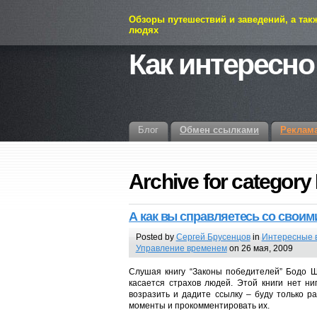
Обзоры путешествий и заведений, а так
людях
Как интересно
Блог
Обмен ссылками
Реклам
Archive for categor
А как вы справляетесь со своим
Posted by
Сергей Брусенцов
in
Интересные 
Управление временем
on 26 мая, 2009
Слушая книгу “Законы победителей” Бодо Ш
касается страхов людей. Этой книги нет ни
возразить и дадите ссылку – буду только р
моменты и прокомментировать их.