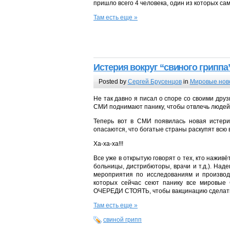
пришло всего 4 человека, один из которых сам
Там есть еще »
Истерия вокруг “свиного грипп
Posted by
Сергей Брусенцов
in
Мировые нов
Не так давно я писал о споре со своими дру
СМИ поднимают панику, чтобы отвлечь людей 
Теперь вот в СМИ появилась новая истери
опасаются, что богатые страны раскупят всю 
Ха-ха-ха!!!
Все уже в открытую говорят о тех, кто наживё
больницы, дистрибюторы, врачи и т.д.). Наде
мероприятия по исследованиям и производ
которых сейчас сеют панику все мировые 
ОЧЕРЕДИ СТОЯТЬ, чтобы вакцинацию сделат
Там есть еще »
свиной грипп