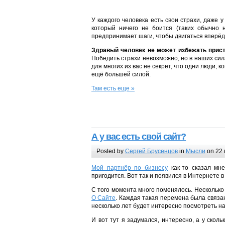
У каждого человека есть свои страхи, даже у
который ничего не боится (таких обычно 
предпринимает шаги, чтобы двигаться вперёд
Здравый человек не может избежать присту
Победить страхи невозможно, но в наших сила
для многих из вас не секрет, что одни люди, 
ещё большей силой.
Там есть еще »
А у вас есть свой сайт?
Posted by
Сергей Брусенцов
in
Мысли
on 22 
Мой партнёр по бизнесу
как-то сказал мн
пригодится. Вот так и появился в Интернете 
С того момента много поменялось. Несколько 
О Сайте
. Каждая такая перемена была связа
несколько лет будет интересно посмотреть на 
И вот тут я задумался, интересно, а у сколь