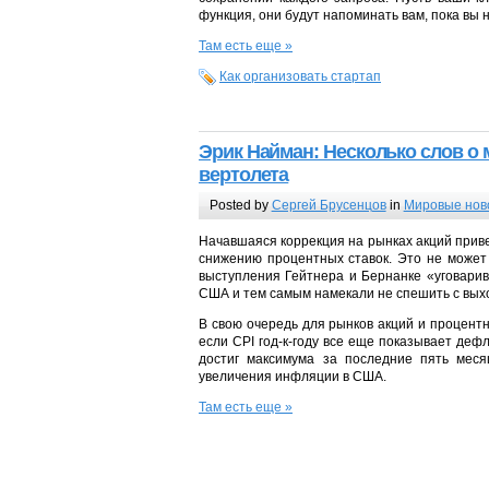
функция, они будут напоминать вам, пока вы 
Там есть еще »
Как организовать стартап
Эрик Найман: Несколько слов о
вертолета
Posted by
Сергей Брусенцов
in
Мировые нов
Начавшаяся коррекция на рынках акций приве
снижению процентных ставок. Это не может
выступления Гейтнера и Бернанке «уговари
США и тем самым намекали не спешить с вых
В свою очередь для рынков акций и процент
если CPI год-к-году все еще показывает дефл
достиг максимума за последние пять месяц
увеличения инфляции в США.
Там есть еще »