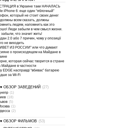
ТРАЦИЯ в Украине таки НАЧАЛАСЬ
le iPhone 6: еще один “яблочный”
ефон, который не стоит своих денег
должны всем сказать, должны
омнить людям, напомнить как это
ошо! Люди забыли в чем смысл жизни.
 забыли, что значит жить!
дан 2.0 або 7 причин, чому у опозиції
ого не виходить
ИВЕТ ИЗ РОССИИ” или что думают
сияне о происходящем на Майдане в
аине
ерне, которая сейчас творится в стране
а Майдане в частности
у EDGE насправді “вбиває” батарею
дше за Wi-Fi
¤♥ ОБЗОР ЗАВЕДЕНИЙ
(27)
Днепр
(1)
Киев
(18)
Львов
(5)
Москва
(1)
Одесса
(2)
¤♥ ОБЗОР ФИЛЬМОВ
(53)