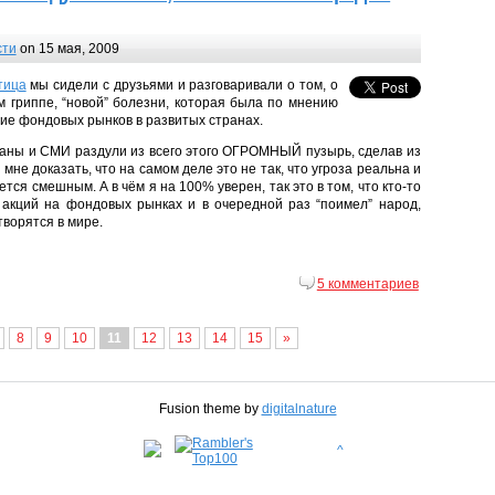
сти
on 15 мая, 2009
тица
мы сидели с друзьями и разговаривали о том, о
м гриппе, “новой” болезни, которая была по мнению
ие фондовых рынков в развитых странах.
иканы и СМИ раздули из всего этого ОГРОМНЫЙ пузырь, сделав из
не доказать, что на самом деле это не так, что угроза реальна и
ется смешным. А в чём я на 100% уверен, так это в том, что кто-то
 акций на фондовых рынках и в очередной раз “поимел” народ,
творятся в мире.
5 комментариев
8
9
10
11
12
13
14
15
»
Fusion theme by
digitalnature
^