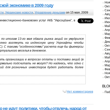
Ноя
ской экономике в 2009 году
Окт
Сен
сти
,
Украинские новости
,
Управление деньгами
on 15 мая, 2009
Авг
Июл
инвестиционно-банковских услуг АКБ “Укрсоцбанк”, в
Июн
Май
Апр
Мар
Фев
по итогам 13-го мая обвала рынка акций он умудрился
Дек
очно взглянуть на индексную цену Укрнафты чтобы
Окт
С). С такими “особенностями” расчета еще бы фьючерсы
Сен
ртуального веселья в денежное.
Авг
Май
рить организации в вопросах оплаты и поставки акций (в
Апр
нормально подсчитать не могут? Но надеюсь, что одно с
Мар
кций для розничных инвесторов будет работать более
Фев
Ноя
Окт
BLO
Нет комментариев
Паб
о не идут политики, чтобы отвлечь народ от