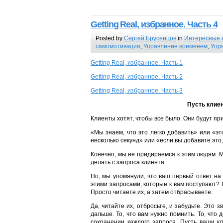
Getting Real, избранное. Часть 4
Posted by
Сергей Брусенцов
in
Интересные 
самомотивация
,
Управление временем
,
Упр
Getting Real, избранное. Часть 1
Getting Real, избранное. Часть 2
Getting Real, избранное. Часть 3
Пусть клие
Клиенты хотят, чтобы все было. Они будут пр
«Мы знаем, что это легко добавить» или «э
несколько секунд» или «если вы добавите это,
Конечно, мы не придираемся к этим людям.
делать с запроса клиента.
Но, мы упомянули, что ваш первый ответ на
этими запросами, которые к вам поступают? 
Просто читаете их, а затем отбрасываете.
Да, читайте их, отбросьте, и забудьте. Это з
дальше. То, что вам нужно помнить. То, что
сохранении каждого запроса. Пусть ваши к