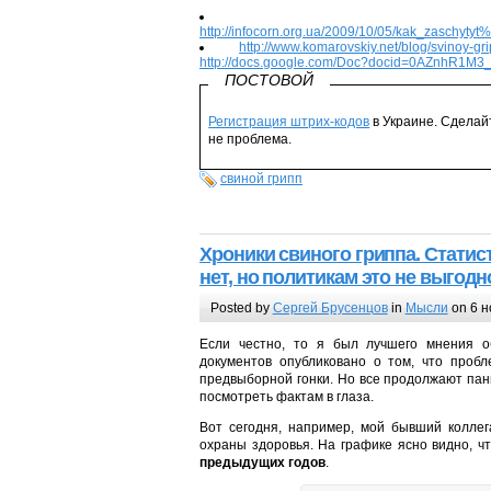
http://infocorn.org.ua/2009/10/05/kak_zasch
http://www.komarovskiy.net/blog/svinoy-gri
http://docs.google.com/Doc?docid=0AZnhR
ПОСТОВОЙ
Регистрация штрих-кодов
в Украине. Сдела
не проблема.
свиной грипп
Хроники свиного гриппа. Статист
нет, но политикам это не выгодн
Posted by
Сергей Брусенцов
in
Мысли
on 6 н
Если честно, то я был лучшего мнения о
документов опубликовано о том, что проб
предвыборной гонки. Но все продолжают пани
посмотреть фактам в глаза.
Вот сегодня, например, мой бывший колле
охраны здоровья. На графике ясно видно, ч
предыдущих годов
.