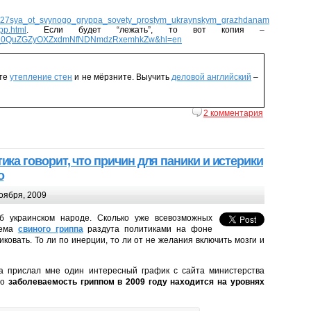
ytyt%27sya_ot_svynogo_gryppa_sovety_prostym_ukraynskym_grazhdanam
pp.html
. Если будет “лежать”, то вот копия –
1M3_0QuZGZyOXZxdmNfNDNmdzRxemhkZw&hl=en
йте
утепление стен
и не мёрзните. Выучить
деловой английский
–
2 комментария
ика говорит, что причин для паники и истерики
о
оября, 2009
б украинском народе. Сколько уже всевозможных
лема
свиного гриппа
раздута политиками на фоне
ковать. То ли по инерции, то ли от не желания включить мозги и
га прислал мне один интересный график с сайта министерства
то
заболеваемость гриппом в 2009 году находится на уровнях