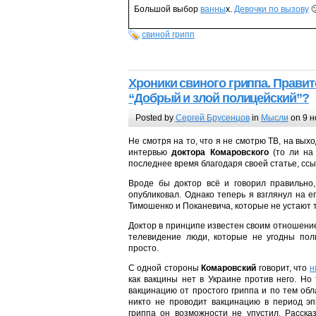
Большой выбор
ванны
х.
Девочки по вызову

свиной грипп
Хроники свиного гриппа. Правит
“Добрый и злой полицейский”?
Posted by
Сергей Брусенцов
in
Мысли
on 9 н
Не смотря на то, что я не смотрю ТВ, на вых
интервью
доктора Комаровского
(то ли на 
последнее время благодаря своей статье, ссы
Вроде бы доктор всё и говорил правильно,
опубликовал. Однако теперь я взглянул на 
Тимошенко и Поканевича, которые не устают 
Доктор в принципе известен своим отношением
телевидение люди, которые не угодны пол
просто.
С одной стороны
Комаровский
говорит, что
н
как вакцины нет в Украине против него. Но
вакцинацию от простого гриппа и по тем обл
никто не проводит вакцинацию в период эп
гриппа он возможности не упустил. Расска