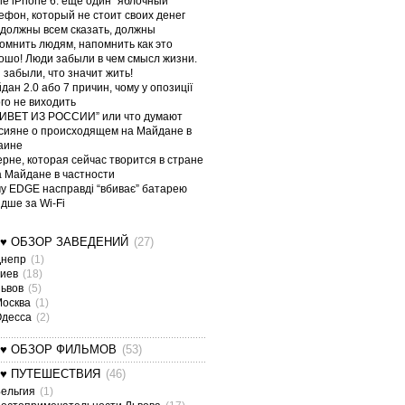
le iPhone 6: еще один “яблочный”
ефон, который не стоит своих денег
должны всем сказать, должны
омнить людям, напомнить как это
ошо! Люди забыли в чем смысл жизни.
 забыли, что значит жить!
дан 2.0 або 7 причин, чому у опозиції
ого не виходить
ИВЕТ ИЗ РОССИИ” или что думают
сияне о происходящем на Майдане в
аине
ерне, которая сейчас творится в стране
а Майдане в частности
у EDGE насправді “вбиває” батарею
дше за Wi-Fi
¤♥ ОБЗОР ЗАВЕДЕНИЙ
(27)
Днепр
(1)
Киев
(18)
Львов
(5)
Москва
(1)
Одесса
(2)
¤♥ ОБЗОР ФИЛЬМОВ
(53)
¤♥ ПУТЕШЕСТВИЯ
(46)
ельгия
(1)