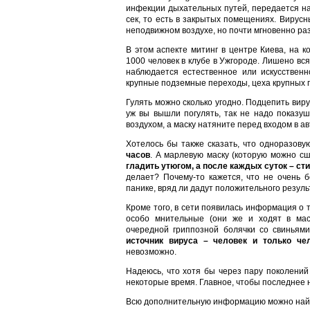
инфекции дыхательных путей, передается на
сек, то есть в закрытых помещениях. Вирус
неподвижном воздухе, но почти мгновенно ра
В этом аспекте митинг в центре Киева, на 
1000 человек в клубе в Ужгороде. Лишено вся
наблюдается естественное или искусственн
крупные подземные переходы, цеха крупных
Гулять можно сколько угодно. Подцепить виру
уж вы вышли погулять, так не надо показу
воздухом, а маску натяните перед входом в ав
Хотелось бы также сказать, что одноразов
часов
. А марлевую маску (которую можно с
гладить утюгом, а после каждых суток – ст
делает? Почему-то кажется, что не очень б
панике, вряд ли дадут положительного резуль
Кроме того, в сети появилась информация о 
особо мнительные (они же и ходят в маск
очередной гриппозной болячки со свиньями
источник вируса – человек и только че
невозможно.
Надеюсь, что хотя бы через пару поколений 
некоторые время. Главное, чтобы последнее
Всю дополнительную информацию можно найт