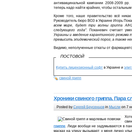
антивакцинальной кампании 2008-2009 рр. 
теперь надо найти крайних, чтобы остальным
Кроме того, наше правительство всё никак
Руководитель бюро ВОЗ в Украине Игорь Пок
всем мире, будет три волны гриппа A/H1
следующего года”
. Поканевич считает ум
Украины и введение карантинного режима 
превысить эпидемический порог, а также не
Видимо, неполученные откаты от фармацевтов
ПОСТОВОЙ
Купить лицензионный софт
в Украине и
эли
свиной грипп
Хроники свиного гриппа. Пара с
Posted by
Сергей Брусенцов
in
Мысли
on 7 н
Хот
сви
гриппе
. Люди вообще не задумываются в пани
масках на улицу вызывают у меня лично улы