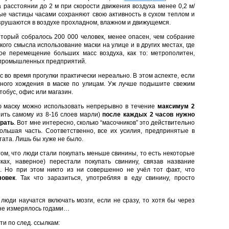
 расстоянии до 2 м при скорости движения воздуха менее 0,2 м/
ные частицы часами сохраняют свою активность в сухом теплом и
зрушаются в воздухе прохладном, влажном и движущемся.
который собралось 200 000 человек, менее опасен, чем собрание
кого смысла использование маски на улице и в других местах, где
ое перемещение больших масс воздуха, как то: метрополитен,
 промышленных предприятий.
с во время прогулки практически нереально. В этом аспекте, если
шного хождения в маске по улицам. Уж лучше подышите свежим
тобус, офис или магазин.
ую маску можно использовать непрерывно в течение
максимум 2
шить самому из 8-16 слоев марли)
после каждых 2 часов нужно
ирать
. Вот мне интересно, сколько “масочников” это действительно
ольшая часть. Соответственно, все их усилия, предпринятые в
тата. Лишь бы хуже не было.
том, что люди стали покупать меньше свинины, то есть некоторые
ах, наверное) перестали покупать свинину, связав название
. Но при этом никто из ни совершенно не учёл тот факт, что
ловек
. Так что заразиться, употребляя в еду свинину, просто
люди научатся включать мозги, если не сразу, то хотя бы через
 не измерялось годами…
и по след. ссылкам: