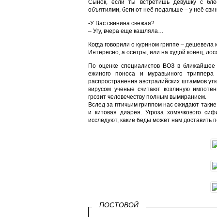
Сынок, если ты встретишь девушку с бл
объятиями, беги от неё подальше – у неё свин
-У Вас свинина свежая?
– Угу, вчера еще кашляла…
Когда говорили о курином гриппе – дешевела к
Интересно, а осетры, или на худой конец, ло
По оценке специалистов ВОЗ в ближайшее 
ежиного поноса и муравьиного триппера 
распространения австралийских штаммов утк
вирусом ученые считают козлиную импотен
грозит человечеству полным вымиранием.
Вслед за птичьим гриппом нас ожидают такие
и китовая диарея. Угроза хомячкового си
исследуют, какие беды может нам доставить п
ПОСТОВОЙ