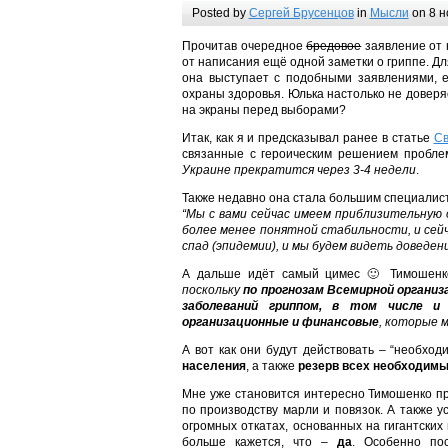
Posted by
Сергей Брусенцов
in
Мысли
on 8 н
Прочитав очередное
бредовое
заявление от 
от написания ещё одной заметки о гриппе. Дл
она выступает с подобными заявлениями, е
охраны здоровья. Юлька настолько не довер
на экраны перед выборами?
Итак, как я и предсказывал ранее в статье
Св
связанные с героическим решением пробле
Украине прекратится через 3-4 недели
.
Также недавно она стала большим специалист
“Мы с вами сейчас имеем приблизительную 
более менее понятной стабильности, и сей
спад (эпидемии), и мы будем видеть доведен
А дальше идёт самый цимес 🙂 Тимошенк
поскольку
по прогнозам Всемирной организ
заболеваний гриппом, в том числе и 
организационные и финансовые
, которые 
А вот как они будут действовать – “необхо
населения
, а также
резерв всех необходимы
Мне уже становится интересно Тимошенко пр
по производству марли и повязок. А также 
огромных откатах, основанных на гигантски
больше кажется, что –
да
. Особенно по