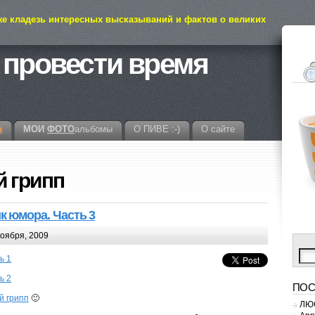
же кладезь интересных высказываний и фактов о великих
 провести время
а
МОИ
ФОТО
альбомы
О ПИВЕ :-)
О сайте
й грипп
к юмора. Часть 3
оября, 2009
ь 1
ь 2
ПОС
й грипп
🙂
ЛЮС