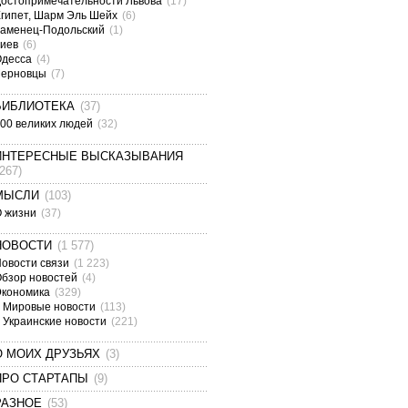
остопримечательности Львова
(17)
гипет, Шарм Эль Шейх
(6)
аменец-Подольский
(1)
Киев
(6)
Одесса
(4)
Черновцы
(7)
БИБЛИОТЕКА
(37)
00 великих людей
(32)
ИНТЕРЕСНЫЕ ВЫСКАЗЫВАНИЯ
(267)
МЫСЛИ
(103)
О жизни
(37)
НОВОСТИ
(1 577)
овости связи
(1 223)
бзор новостей
(4)
Экономика
(329)
Мировые новости
(113)
Украинские новости
(221)
О МОИХ ДРУЗЬЯХ
(3)
ПРО СТАРТАПЫ
(9)
РАЗНОЕ
(53)