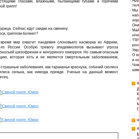
App
естящими глазами, влажными, пылающими губами и горячими
тел
ой грипп!
Мы 
нап
хор
Они
урица. Сейчас идут скидки на свинину.
Май
соси, гриппом болеют?
ніч
“ПР
время мир охватит пандемия слоновьего насморка из Африки,
рос
из России. Особую тревогу эпидемиологов вызывает угроза
Укр
оносьей шизофрении и кенгуриного геморроя. Но самым опасным
О х
цию, которая хоть и не является смертельным заболеванием,
и н
Чом
 страшные заболевания, как тараканья краснуха, собачий сколиоз
шви
филиса сильна, как никогда прежде. Ученые на данный момент
есец.
Б