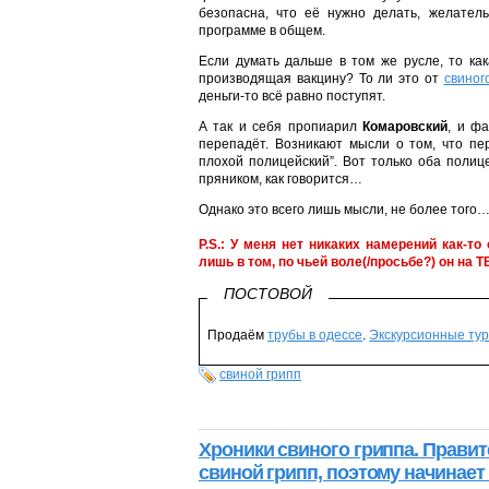
безопасна, что её нужно делать, желатель
программе в общем.
Если думать дальше в том же русле, то ка
производящая вакцину? То ли это от
свиног
деньги-то всё равно поступят.
А так и себя пропиарил
Комаровский
, и ф
перепадёт. Возникают мысли о том, что п
плохой полицейский”. Вот только оба полиц
пряником, как говорится…
Однако это всего лишь мысли, не более того
P.S.: У меня нет никаких намерений как-то
лишь в том, по чьей воле(/просьбе?) он на 
ПОСТОВОЙ
Продаём
трубы в одессе
.
Экскурсионные тур
свиной грипп
Хроники свиного гриппа. Правит
свиной грипп, поэтому начинает