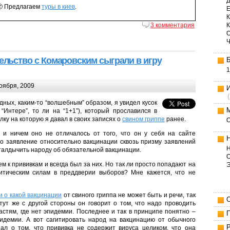
Д
 Предлагаем
туры в киев
.
Е
К
3 комментария
ельство с Комаровским сыграли в игру
1
оября, 2009
одных, каким-то “волшебным” образом, я увидел кусок
“Интере”, то ли на “1+1”), который прославился в
лку на которую я давал в своих записях о
свином гриппе
ранее.
 и ничем оно не отличалось от того, что он у себя на сайте
его заявление относительно вакцинации сквозь призму заявлений
Н
талдычить народу об обязательной вакцинации.
О
 к прививкам и всегда был за них. Но так ли просто попадают на
итическим силам в преддверии выборов? Мне кажется, что не
и о какой вакцинации
от свиного гриппа не может быть и речи, так
 тут же с другой стороны он говорит о том, что надо проводить
астям, где нет эпидемии. Последнее и так в принципе понятно –
идемии. А вот сагитировать народ на вакцинацию от обычного
зал о том, что прививка не содержит вируса целиком, что она