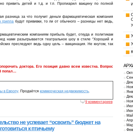
но привить детей и т.д. и т.п. Пропиарил вакцину по полной
И
кая разница за что получит деньги фармацевтическая компания
о гриппа
будут прививки, то ли от обычного – разницы нет ведь,
У
армацевтическим компаниям прибыль будет, откуда и политикам
еред нами разыгрывается театральное шоу в стиле “Хороший и
ейских преследуют ведь одну цель – вакцинация. Не кнутом, так
…
АРХ
 опорочить доктора. Его позиция давно всем известна. Вопрос
ТВ попал…
Окт
Сен
Дек
Ноя
ы в Европу
. Продаётся
коммерческая недвижимость
.
Янв
Дек
Ноя
9 комментариев
Июл
Июн
Май
Апр
ельство не успевает “освоить” бюджет на
Мар
 готовиться к птичьему
Фев