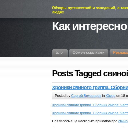
Обзоры путешествий и заведений, а так
людях
Как интересно
Блог
Обмен ссылками
Реклам
Posts Tagged свино
Хроники свиного гриппа. Сборни
Posted by
Сергей Брусенцов
in
Юмор
on 18 н
Хроники свиного гриппа. Сборник юмора. Част
Хроники свиного гриппа. Сборник юмора. Част
Появилось ещё несколько приколов про
свино