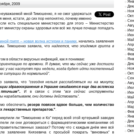
Янв
оября, 2009
Дек
Ноя
неуважаемой мной Тимошенко, я не смог удержаться
Окт
я меня, кстати, до сих пор непонятно, почему именно
Сен
сли есть специальное министерство для этого – Министерство
Авг
яет министру охраны здоровья или всё же лучше почаще попадать
Июл
Июн
Май
иной грипп – новая волна истерии и паники
, начались заявления
Апр
мы. Тимошенко заявила, что
надеется, что эпидемия гриппа в
Мар
Фев
Янв
ом в области вирусных инфекций, как я понимаю:
Дек
ориентацию по времени. Я думаю, что мы сейчас уже достигли
Ноя
час у нас наступят три недели, когда будет идти постепенный
Окт
ие ситуации до нормальной”
.
Сен
о заявила, что
“сегодня нельзя расслабляться ни на минуту,
Авг
ации здравоохранения в Украине ожидаются еще два всплеска
Июл
птичьим”.
. И в связи с этим “
все сейчас инструменты
Июн
мы нарабатываем, они должны действовать”
.
Май
Апр
димо обеспечить
резерв повязок вдвое больше, чем количество
Мар
х лекарственных препаратов.”
.
Фев
Янв
икупили ли “Тимошенко и Ко” перед всей этой кутерьмой заводик
Дек
успели ли они договориться с фармацевтическими компаниями об
Ноя
х правительственных заказах? Потому что с каждым днём мне всё
Окт
сле заявление Князевича с просьбой покарать “виновных” в