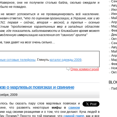
Сен
Наверное, они не получили столько бабла, сколько ожидали и
Авг
 было не повадно.
Июл
Июн
 не может успокоиться и не провакцинировать всё население.
Май
аневич отметил,
“что по оценкам организации, в Украине, как и во
Апр
N1: первая – сейчас, вторая – весной, а третья – осенью
Мар
естным
“продолжение карантинных мер в западных областях
Фев
там, где показатель заболеваемости в ближайшее время может
Дек
медленную иммунизацию населения от “свиного” гриппа”
Окт
, таки давят на мозг очень сильно…
Сен
Авг
Май
Апр
Мар
тные сотовые телефоны
. Глянуть
каталог одежды 2009
.
Фев
Ноя
Один комментарий
Окт
BLO
лов о марлевых повязках и свинине
Паб
оября, 2009
елось бы сказать пару слов марлевых повязках и
нине, что развеять некоторые
мифы о
свином
ке над своими реакциями и о том, что они делают. Куча людей в
бку. Почему? Просто по той причине, что
свиной грипп
, как и все