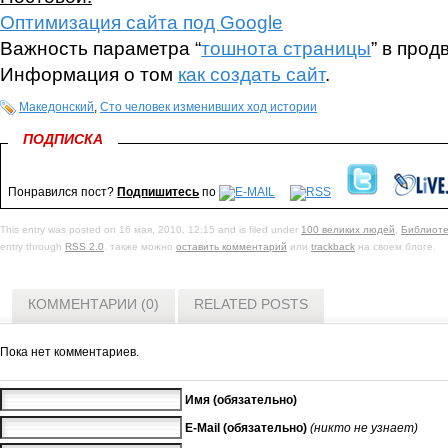
Оптимизация сайта под Google
Важность параметра “
тошнота страницы
” в прод
Информация о том
как создать сайт
.
Македонский
,
Сто человек изменивших ход истории
ПОДПИСКА
Понравился пост?
Подпишитесь
по
This entry was posted on 16 мая, 2010, 12:15 and is filed under
100 великих людей
,
Библиоте
entry through
RSS 2.0
. также можно
оставить комментарий
или
trackback
на своем блоге.
КОММЕНТАРИИ (0)
RELATED POSTS
Пока нет комментариев.
Имя (обязательно)
E-Mail (обязательно)
(никто не узнает)