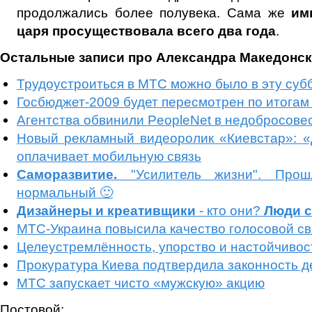
продолжались более полувека. Сама же
им
царя просуществовала всего два года
.
Остальные записи про Александра Македонск
Трудоустроиться в МТС можно было в эту суб
Госбюджет-2009 будет пересмотрен по итогам 
Агентства обвинили PeopleNet в недобросове
Новый рекламный видеоролик «Киевстар»: 
оплачивает мобильную связь
Саморазвитие.
"Усилитель жизни". Про
нормальный 🙂
Дизайнеры и креативщики
- кто они?
Люди с
МТС-Украина повысила качество голосовой свя
Целеустремлённость, упорство и настойчивос
Прокуратура Киева подтвердила законность 
МТС запускает чисто «мужскую» акцию
Постовой: