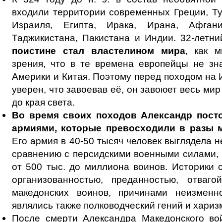
входили территории современных Греции, Ту
Израиля, Египта, Ирака, Ирана, Афганис
Таджикистана, Пакистана и Индии. 32-летн
поистине стал властелином мира
, как 
зрения, что в те времена европейцы не зн
Америки и Китая. Поэтому перед походом на
уверен, что завоевав её, он завоюет весь ми
до края света.
Во время своих походов Александр посто
армиями, которые превосходили в разы 
Его армия в 40-50 тысяч человек выглядела 
сравнению с персидскими военными силами,
от 500 тыс. до миллиона воинов. Историки с
организованностью, преданностью, отваг
македонских воинов, причинами неизменн
являлись также полководческий гений и хариз
После смерти Александра Македонского во