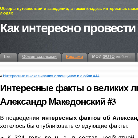
Обзоры путешествий и заведений, а также кладезь интересных выс
людях
Как интересно провести
Блог
Обмен ссылками
Реклама
МОИ
ФОТО
альбомы
«
Интересные
высказывания о женщинах и любви
#44
Интересные факты
о великих л
Александр Македонский
#3
В подведении
интересных фактов об Алекса
хотелось бы опубликовать следующие факты:
К 324 году до н. э. в состав необъятной