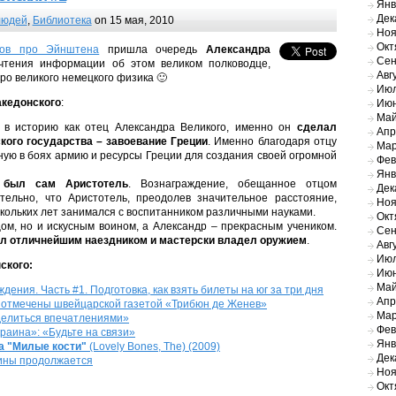
Янв
Дек
людей
,
Библиотека
on 15 мая, 2010
Ноя
Окт
тов про Эйнштена
пришла очередь
Александра
Сен
 чтения информации об этом великом полководце,
Авг
про великого немецкого физика 🙂
Июл
акедонского
:
Июн
Май
в историю как отец Александра Великого, именно он
сделал
Апр
кого государства – завоевание Греции
. Именно благодаря отцу
Мар
ую в боях армию и ресурсы Греции для создания своей огромной
Фев
Янв
 был сам Аристотель
. Вознаграждение, обещанное отцом
Дек
тельно, что Аристотель, преодолев значительное расстояние,
Ноя
скольких лет занимался с воспитанником различными науками.
Окт
ом, но и искусным воином, а Александр – прекрасным учеником.
Сен
ыл отличнейшим наездником и мастерски владел оружием
.
Авг
Июл
ского:
Июн
Май
ения. Часть #1. Подготовка, как взять билеты на юг за три дня
Апр
» отмечены швейцарской газетой «Трибюн де Женев»
Мар
«делиться впечатлениями»
Фев
раина»: «Будьте на связи»
Янв
а "Милые кости"
(Lovely Bones, The) (2009)
Дек
аины продолжается
Ноя
Окт