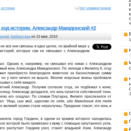
Д
Е
 истории
Нет комментариев
К
 ход истории.
Александр Македонский
#2
людей
,
Библиотека
on 15 мая, 2010
1
 не все они связаны в одно целое, по крайней мере у
историй, которые сам не связывал с Александром
л. Однако я, например, не связывал его никак с Александром
ый конь Александра Македонского. По легенде к Филиппу II, отцу
жил приобрести благородное животное за баснословную сумму
, но у него ничего не вышло. Многие искусные воины пробовали
сывал с себя каждого.
Н
етний Александр. Получив согласие отца, он подбежал к коню,
О
солнцу. Александр догадался, что конь пугается собственной тени.
легко его оседлал. По словам Плутарха, Филипп прослезился от
зал:
“Ищи, сын мой, царство по себе, ибо Македония для тебя
о великий хозяин стали неразлучны. Предание гласит, что конь и
 заняла город Гордион, в одном из храмов которого находилась
ло которой было привязано к ярму с помощью запутанного узла.
 кто распутает Гордиев узел, станет владыкой Азии. Александр