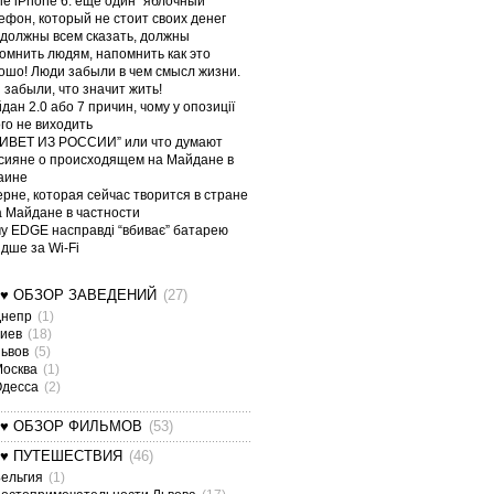
le iPhone 6: еще один “яблочный”
ефон, который не стоит своих денег
должны всем сказать, должны
омнить людям, напомнить как это
ошо! Люди забыли в чем смысл жизни.
 забыли, что значит жить!
дан 2.0 або 7 причин, чому у опозиції
ого не виходить
ИВЕТ ИЗ РОССИИ” или что думают
сияне о происходящем на Майдане в
аине
ерне, которая сейчас творится в стране
а Майдане в частности
у EDGE насправді “вбиває” батарею
дше за Wi-Fi
¤♥ ОБЗОР ЗАВЕДЕНИЙ
(27)
Днепр
(1)
Киев
(18)
Львов
(5)
Москва
(1)
Одесса
(2)
¤♥ ОБЗОР ФИЛЬМОВ
(53)
¤♥ ПУТЕШЕСТВИЯ
(46)
ельгия
(1)