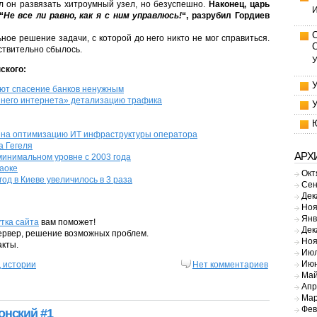
л он развязать хитроумный узел, но безуспешно.
Наконец, царь
И
“
Не все ли равно, как я с ним управлюсь!
“, разрубил Гордиев
ное решение задачи, с которой до него никто не мог справиться.
ствительно сбылось.
У
ского:
ют спасение банков ненужным
шнего интернета» детализацию трафика
х на оптимизацию ИТ инфраструктуры оператора
а Гегеля
АРХ
минимальном уровне с 2003 года
аоке
Окт
од в Киеве увеличилось в 3 раза
Сен
Дек
Ноя
Янв
тка сайта
вам поможет!
Дек
сервер, решение возможных проблем.
Ноя
акты.
Июл
Июн
 истории
Нет комментариев
Май
Апр
Мар
Фев
онский
#1