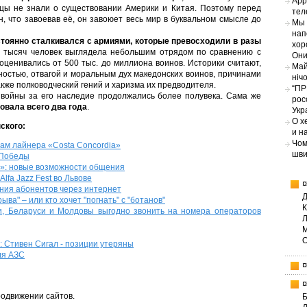
App
йцы не знали о существовании Америки и Китая. Поэтому перед
тел
 что завоевав её, он завоюет весь мир в буквальном смысле до
Мы 
нап
тоянно сталкивался с армиями, которые превосходили в разы
хор
50 тысяч человек выглядела небольшим отрядом по сравнению с
Они
ценивались от 500 тыс. до миллиона воинов. Историки считают,
Май
ностью, отвагой и моральным дух македонских воинов, причинами
ніч
кже полководческий гений и харизма их предводителя.
“ПР
 войны за его наследие продолжались более полувека. Сама же
рос
овала всего два года
.
Укр
О х
ского:
и н
Чом
ам лайнера «Costa Concordia»
шви
 Победы
р»: новые возможности общения
lfa Jazz Fest во Львове
ния абонентов через интернет
а" – или кто хочет "погнать" с "ботанов"
ии, Беларуси и Молдовы выгодно звонить на номера операторов
: Стивен Сигал - позиции утеряны
ля АЗС
продвижении сайтов.
Б