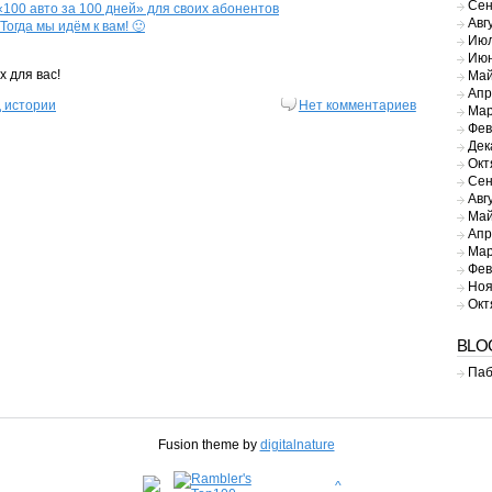
Сен
00 авто за 100 дней» для своих абонентов
Авг
Тогда мы идём к вам! 🙂
Июл
Июн
х для вас!
Май
Апр
 истории
Нет комментариев
Мар
Фев
Дек
Окт
Сен
Авг
Май
Апр
Мар
Фев
Ноя
Окт
BLO
Паб
Fusion theme by
digitalnature
^