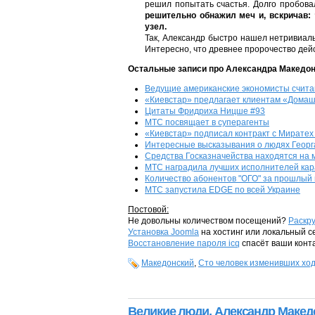
решил попытать счастья. Долго пробова
решительно обнажил меч и, вскричав: 
узел.
Так, Александр быстро нашел нетривиаль
Интересно, что древнее пророчество дей
Остальные записи про Александра Македон
Ведущие американские экономисты счита
«Киевстар» предлагает клиентам «Дома
Цитаты Фридриха Ницше #93
МТС посвящает в суперагенты
«Киевстар» подписал контракт с Мирате
Интересные высказывания о людях Георг
Средства Госказначейства находятся на 
МТС наградила лучших исполнителей кар
Количество абонентов "ОГО" за прошлый г
МТС запустила EDGE по всей Украине
Постовой:
Не довольны количеством посещений?
Раскру
Установка Joomla
на хостинг или локальный 
Восстановление пароля icq
спасёт ваши конт
Македонский
,
Сто человек изменивших ход
Великие люди.
Александр Макед