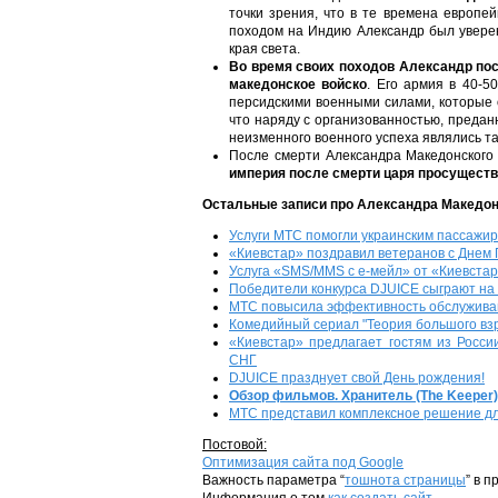
точки зрения, что в те времена европе
походом на Индию Александр был уверен,
края света.
Во время своих походов Александр пос
македонское войско
. Его армия в 40-
персидскими военными силами, которые о
что наряду с организованностью, предан
неизменного военного успеха являлись та
После смерти Александра Македонского
империя после смерти царя просуществ
Остальные записи про Александра Македон
Услуги МТС помогли украинским пассажир
«Киевстар» поздравил ветеранов с Днем
Услуга «SMS/MMS с е-мейл» от «Киевста
Победители конкурса DJUICE сыграют на A
МТС повысила эффективность обслужива
Комедийный сериал "Теория большого взрыв
«Киевстар» предлагает гостям из Росс
СНГ
DJUICE празднует свой День рождения!
Обзор фильмов. Хранитель (The Keeper)
МТС представил комплексное решение д
Постовой:
Оптимизация сайта под Google
Важность параметра “
тошнота страницы
” в 
Информация о том
как создать сайт
.