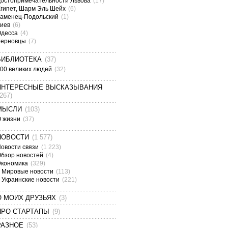
остопримечательности Львова
(17)
гипет, Шарм Эль Шейх
(6)
аменец-Подольский
(1)
Киев
(6)
Одесса
(4)
Черновцы
(7)
БИБЛИОТЕКА
(37)
00 великих людей
(32)
ИНТЕРЕСНЫЕ ВЫСКАЗЫВАНИЯ
(267)
МЫСЛИ
(103)
О жизни
(37)
НОВОСТИ
(1 577)
овости связи
(1 223)
бзор новостей
(4)
Экономика
(329)
Мировые новости
(113)
Украинские новости
(221)
О МОИХ ДРУЗЬЯХ
(3)
ПРО СТАРТАПЫ
(9)
РАЗНОЕ
(53)