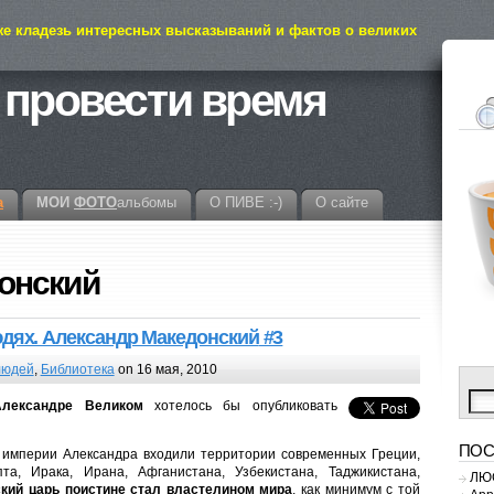
же кладезь интересных высказываний и фактов о великих
 провести время
а
МОИ
ФОТО
альбомы
О ПИВЕ :-)
О сайте
донский
юдях. Александр Македонский
#3
людей
,
Библиотека
on 16 мая, 2010
лександре Великом
хотелось бы опубликовать
ПОС
ой империи Александра входили территории современных Греции,
та, Ирака, Ирана, Афганистана, Узбекистана, Таджикистана,
ЛЮС
кий царь поистине стал властелином мира
, как минимум с той