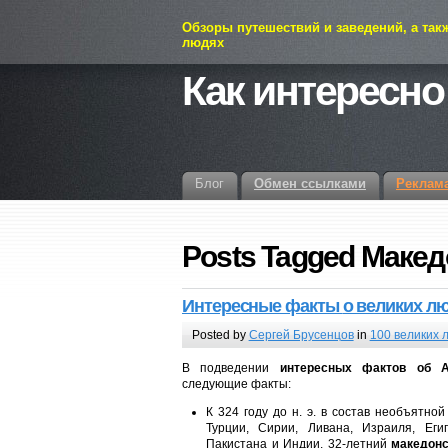
Обзоры путешествий и заведений, а так
людях
Как интересно
Блог
Обмен ссылками
Реклам
Posts Tagged Маке
Интересные факты
о великих л
Posted by
Сергей Брусенцов
in
100 великих 
В подведении
интересных фактов об А
следующие факты:
К 324 году до н. э. в состав необъятн
Турции, Сирии, Ливана, Израиля, Егип
Пакистана и Индии. 32-летний
македонс