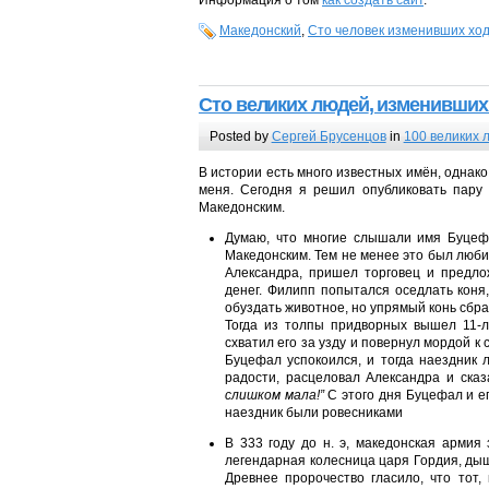
Македонский
,
Сто человек изменивших ход
Сто великих людей
, изменивших
Posted by
Сергей Брусенцов
in
100 великих 
В истории есть много известных имён, однако
меня. Сегодня я решил опубликовать пару 
Македонским.
Думаю, что многие слышали имя Буцефа
Македонским. Тем не менее это был любим
Александра, пришел торговец и предло
денег. Филипп попытался оседлать коня
обуздать животное, но упрямый конь сбра
Тогда из толпы придворных вышел 11-л
схватил его за узду и повернул мордой к 
Буцефал успокоился, и тогда наездник 
радости, расцеловал Александра и ска
слишком мала!”
С этого дня Буцефал и ег
наездник были ровесниками
В 333 году до н. э, македонская армия
легендарная колесница царя Гордия, дыш
Древнее пророчество гласило, что тот,