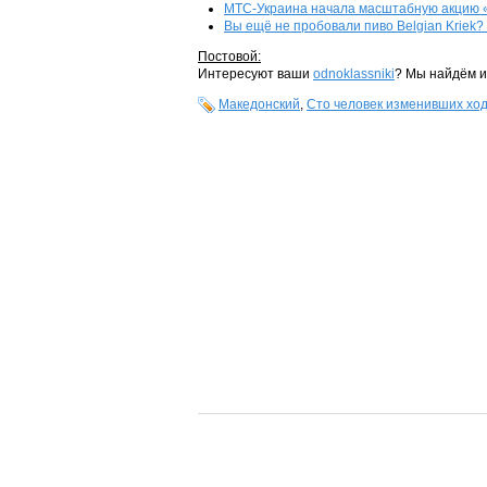
МТС-Украина начала масштабную акцию «1
Вы ещё не пробовали пиво Belgian Kriek? 
Постовой:
Интересуют ваши
odnoklassniki
? Мы найдём и
Македонский
,
Сто человек изменивших ход