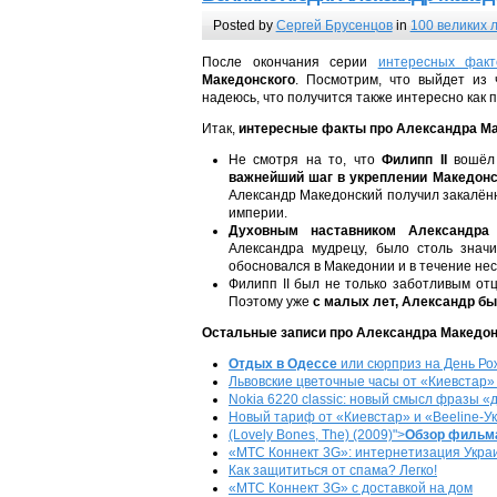
Posted by
Сергей Брусенцов
in
100 великих 
После окончания серии
интересных фак
Македонского
. Посмотрим, что выйдет из
надеюсь, что получится также интересно как 
Итак,
интересные факты про Александра М
Не смотря на то, что
Филипп II
вошёл 
важнейший шаг в укреплении Македонс
Александр Македонский получил закалённ
империи.
Духовным наставником Александра
Александра мудрецу, было столь значи
обосновался в Македонии и в течение не
Филипп II был не только заботливым отц
Поэтому уже
с малых лет, Александр б
Остальные записи про Александра Македон
Отдых в Одессе
или сюрприз на День Рожд
Львовские цветочные часы от «Киевстар
Nokia 6220 classic: новый смысл фразы 
Новый тариф от «Киевстар» и «Beeline-Ук
(Lovely Bones, The) (2009)">
Обзор фильм
«МТС Коннект 3G»: интернетизация Укр
Как защититься от спама? Легко!
«МТС Коннект 3G» с доставкой на дом