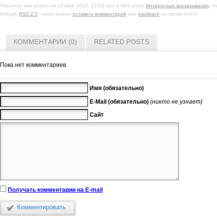
This entry was posted on 16 мая, 2010, 17:03 and is filed under
Интересные высказывания
. Y
through
RSS 2.0
. также можно
оставить комментарий
или
trackback
на своем блоге.
КОММЕНТАРИИ (0)
RELATED POSTS
Пока нет комментариев.
Имя (обязательно)
E-Mail (обязательно)
(никто не узнает)
Сайт
Получать комментарии на E-mail
Комментировать