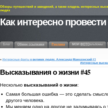
Обзоры путешествий и заведений, а также кладезь интересных выс
людях
Как интересно провести
Блог
Обмен ссылками
Реклама
МОИ
ФОТО
альбомы
«
Интересные факты
о великих людях. Александр Македонский
#3
Интересные выска
Высказывания о жизни
#45
Несколько
высказываний о жизни
:
Самая большая ошибка — это сделать смысл
другого человека.
Мы меняем одно на другое не задумываясь о 