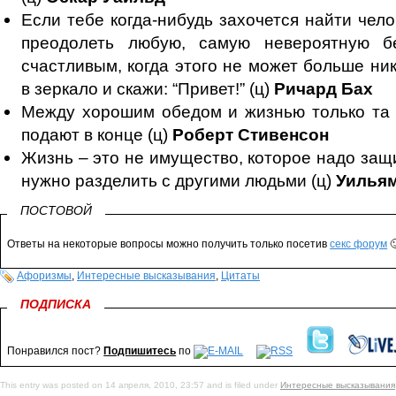
Если тебе когда-нибудь захочется найти чел
преодолеть любую, самую невероятную б
счастливым, когда этого не может больше ни
в зеркало и скажи: “Привет!” (ц)
Ричард Бах
Между хорошим обедом и жизнью только та 
подают в конце (ц)
Роберт Стивенсон
Жизнь – это не имущество, которое надо защ
нужно разделить с другими людьми (ц)
Уилья
ПОСТОВОЙ
Ответы на некоторые вопросы можно получить только посетив
секс форум

Афоризмы
,
Интересные высказывания
,
Цитаты
ПОДПИСКА
Понравился пост?
Подпишитесь
по
This entry was posted on 14 апреля, 2010, 23:57 and is filed under
Интересные высказывания