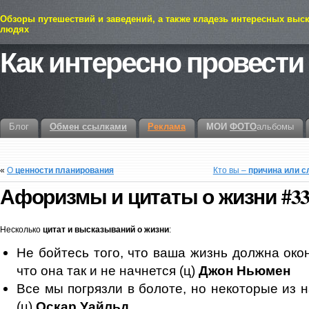
Обзоры путешествий и заведений, а также кладезь интересных выс
людях
Как интересно провести
Блог
Обмен ссылками
Реклама
МОИ
ФОТО
альбомы
«
О
ценности планирования
Кто вы –
причина или с
Афоризмы и цитаты о жизни
#3
Несколько
цитат и высказываний о жизни
:
Не бойтесь того, что ваша жизнь должна окон
что она так и не начнется (ц)
Джон Ньюмен
Все мы погрязли в болоте, но некоторые из 
(ц)
Оскар Уайльд