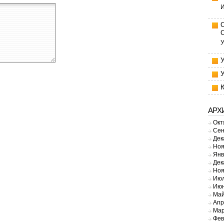
И
У
АРХ
Окт
Сен
Дек
Ноя
Янв
Дек
Ноя
Июл
Июн
Май
Апр
Мар
Фев