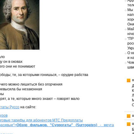
App
тел
Мы 
нап
хор
Они
Май
ніч
“ПР
рос
Укр
О х
ало
и н
у он в оковах
Чом
чего они не понимают
шви
ободы; те, за которыми гонишься, – орудие рабства
чего можно лишиться без огорчения
превысила бы незаконная
ины
ят, а те, которые много знают – говорят мало
таты Руссо
на сайте:
узов
нговые тарифы для абонентов МТС Предоплаты
расивые">
Обзор фильмов. "Суррогаты" (Surrogates)
- мечта
Б