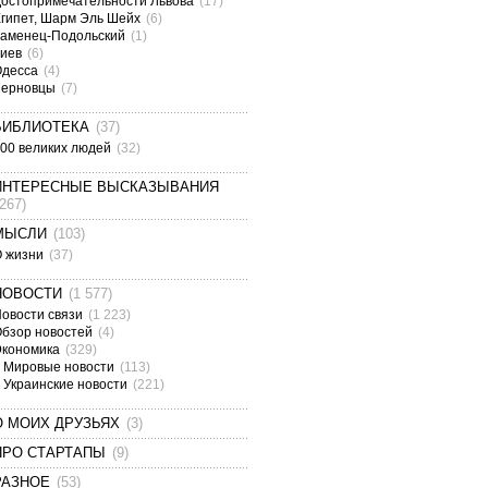
остопримечательности Львова
(17)
гипет, Шарм Эль Шейх
(6)
аменец-Подольский
(1)
Киев
(6)
Одесса
(4)
Черновцы
(7)
БИБЛИОТЕКА
(37)
00 великих людей
(32)
ИНТЕРЕСНЫЕ ВЫСКАЗЫВАНИЯ
(267)
МЫСЛИ
(103)
О жизни
(37)
НОВОСТИ
(1 577)
овости связи
(1 223)
бзор новостей
(4)
Экономика
(329)
Мировые новости
(113)
Украинские новости
(221)
О МОИХ ДРУЗЬЯХ
(3)
ПРО СТАРТАПЫ
(9)
РАЗНОЕ
(53)