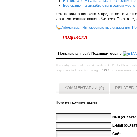
На портале МТС начались новогодние пр
Все скидки на авиабилеты в одном месте 
Кстати, компания Delta-X предлагает качест
и автоматизацию вашего бизнеса. Так что те, 
Афоризмы
,
Интересные высказывания
,
Ру
ПОДПИСКА
Понравился пост?
Подпишитесь
по
This entry was posted on 4 октября, 2011, 17:35 and is f
responses to this entry through
RSS 2.0
. также можно
о
КОММЕНТАРИИ (0)
RELATED 
Пока нет комментариев.
Имя (обязате
E-Mail (обяза
Сайт