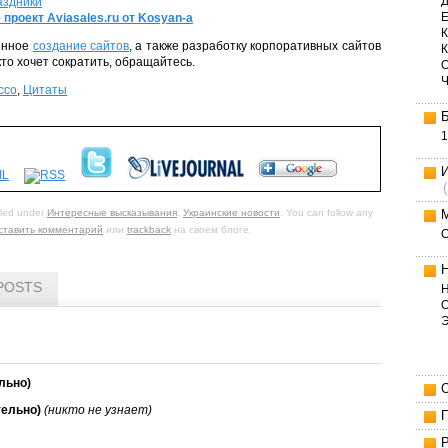
Д
аздники
Е
-
проект Aviasales.ru от Kosyan-а
К
венное
создание сайтов
, а также разработку корпоративных сайтов
кто хочет сократить, обращайтесь.
ссо
,
Цитаты
1
iled under
Интересные высказывания
,
Украинские новости
. You can follow any
ставить комментарий
или
trackback
на своем блоге.
POSTS
Н
О
льно)
тельно)
(никто не узнает)