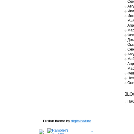
Сен
Авг
Июл
Июн
Май
Апр
Мар
Фев
Дек
Окт
Сен
Авг
Май
Апр
Мар
Фев
Ноя
Окт
BLO
Паб
Fusion theme by
digitalnature
^