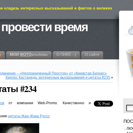
же кладезь интересных высказываний и фактов о великих
 провести время
а
МОИ
ФОТО
альбомы
О ПИВЕ :-)
О сайте
единение – «Неограниченный Простор» от «Киевстар Бизнес»
Карлос Кастанеда: интересные высказывания и цитаты #235
»
таты #234
ов
от компании Web-Promo. Качественно и
манию
цитаты Жан-Жака Руссо
.
ПОС
ЛЮС