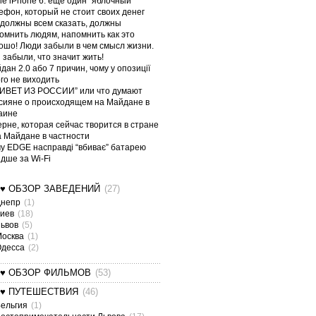
le iPhone 6: еще один “яблочный”
ефон, который не стоит своих денег
должны всем сказать, должны
омнить людям, напомнить как это
ошо! Люди забыли в чем смысл жизни.
 забыли, что значит жить!
дан 2.0 або 7 причин, чому у опозиції
ого не виходить
ИВЕТ ИЗ РОССИИ” или что думают
сияне о происходящем на Майдане в
аине
ерне, которая сейчас творится в стране
а Майдане в частности
у EDGE насправді “вбиває” батарею
дше за Wi-Fi
¤♥ ОБЗОР ЗАВЕДЕНИЙ
(27)
Днепр
(1)
Киев
(18)
Львов
(5)
Москва
(1)
Одесса
(2)
¤♥ ОБЗОР ФИЛЬМОВ
(53)
¤♥ ПУТЕШЕСТВИЯ
(46)
ельгия
(1)