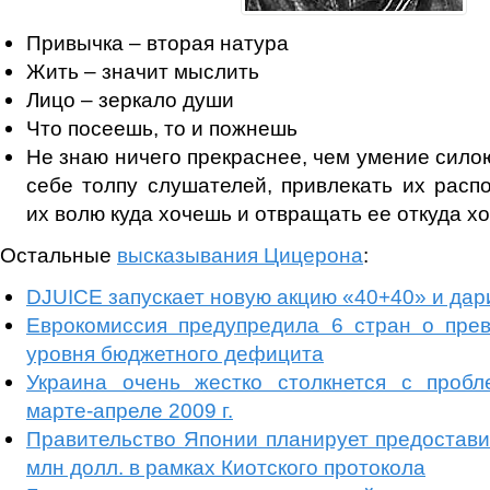
Привычка – вторая натура
Жить – значит мыслить
Лицо – зеркало души
Что посеешь, то и пожнешь
Не знаю ничего прекраснее, чем умение сило
себе толпу слушателей, привлекать их расп
их волю куда хочешь и отвращать ее откуда х
Остальные
высказывания Цицерона
:
DJUICE запускает новую акцию «40+40» и дари
Еврокомиссия предупредила 6 стран о пре
уровня бюджетного дефицита
Украина очень жестко столкнется с проб
марте-апреле 2009 г.
Правительство Японии планирует предостави
млн долл. в рамках Киотского протокола