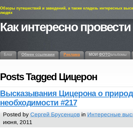
Обзоры путешествий и заведений, а также кладезь интересных выс
людях
Как интересно провести
Блог
Обмен ссылками
Реклама
МОИ
ФОТО
альбомы
Posts Tagged Цицерон
Высказывания Цицерона о природ
необходимости #217
Posted by
Сергей Брусенцов
in
Интересные выс
июня, 2011