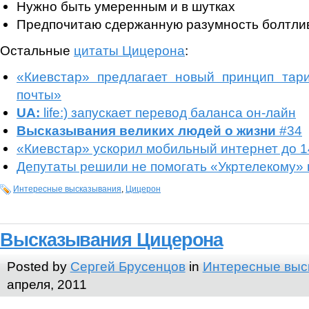
Нужно быть умеренным и в шутках
Предпочитаю сдержанную разумность болтлив
Остальные
цитаты Цицерона
:
«Киевстар» предлагает новый принцип тар
почты»
UA:
life:) запускает перевод баланса он-лайн
Высказывания великих людей о жизни
#34
«Киевстар» ускорил мобильный интернет до 1
Депутаты решили не помогать «Укртелекому» 
Интересные высказывания
,
Цицерон
Высказывания Цицерона
Posted by
Сергей Брусенцов
in
Интересные выс
апреля, 2011