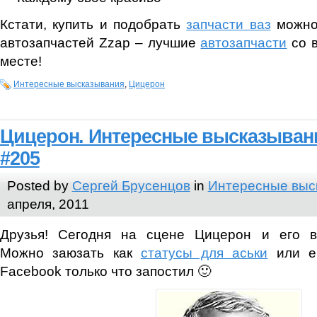
Кстати, купить и подобрать
запчасти ваз
можно
автозапчастей Zzap – лучшие
автозапчасти
со в
месте!
Интересные высказывания
,
Цицерон
Цицерон. Интересные высказывани
#205
Posted by
Сергей Брусенцов
in
Интересные выс
апреля, 2011
Друзья! Сегодня на сцене Цицерон и его в
Можно заюзать как
статусы для аськи
или ещ
Facebook только что запостил 🙂