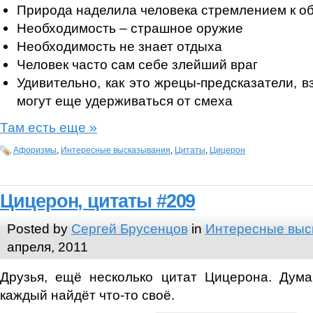
Природа наделила человека стремлением к 
Необходимость – страшное оружие
Необходимость не знает отдыха
Человек часто сам себе злейший враг
Удивительно, как это жрецы-предсказатели, вз
могут еще удерживаться от смеха
Там есть еще »
Афоризмы
,
Интересные высказывания
,
Цитаты
,
Цицерон
Цицерон, цитаты #209
Posted by
Сергей Брусенцов
in
Интересные выс
апреля, 2011
Друзья, ещё несколько цитат Цицерона. Дума
каждый найдёт что-то своё.