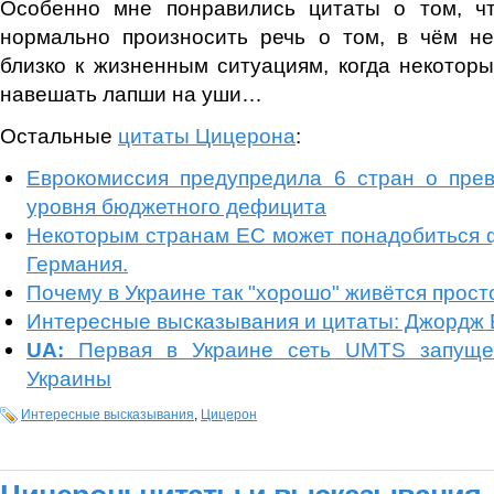
Особенно мне понравились цитаты о том, ч
нормально произносить речь о том, в чём не
близко к жизненным ситуациям, когда некотор
навешать лапши на уши…
Остальные
цитаты Цицерона
:
Еврокомиссия предупредила 6 стран о пре
уровня бюджетного дефицита
Некоторым странам ЕС может понадобиться 
Германия.
Почему в Украине так "хорошо" живётся прос
Интересные высказывания и цитаты: Джордж
UA:
Первая в Украине сеть UMTS запуще
Украины
Интересные высказывания
,
Цицерон