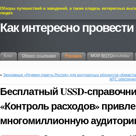
Обзоры путешествий и заведений, а также кладезь интересных выс
людях
Как интересно провести
Блог
Обмен ссылками
Реклама
МОИ
ФОТО
альбомы
«
Экономные «Роуминг-пакеты Россия» для контрактных абонентов «Киевста
МТС обеспечил
Бесплатный USSD-справочн
«Контроль расходов» привле
многомиллионную аудитори