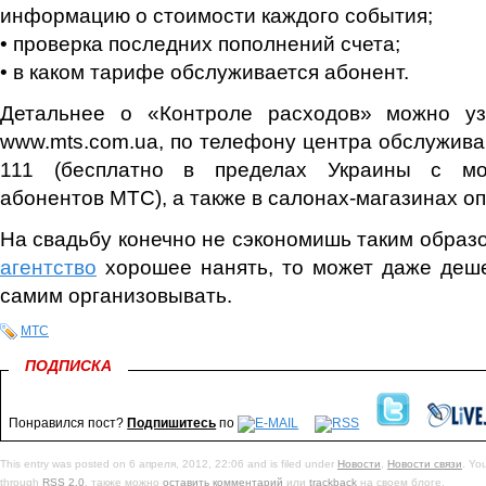
информацию о стоимости каждого события;
• проверка последних пополнений счета;
• в каком тарифе обслуживается абонент.
Детальнее о «Контроле расходов» можно у
www.mts.com.ua, по телефону центра обслужив
111 (бесплатно в пределах Украины с мо
абонентов МТС), а также в салонах-магазинах о
На свадьбу конечно не сэкономишь таким образ
агентство
хорошее нанять, то может даже деше
самим организовывать.
МТС
ПОДПИСКА
Понравился пост?
Подпишитесь
по
This entry was posted on 6 апреля, 2012, 22:06 and is filed under
Новости
,
Новости связи
. Yo
through
RSS 2.0
. также можно
оставить комментарий
или
trackback
на своем блоге.