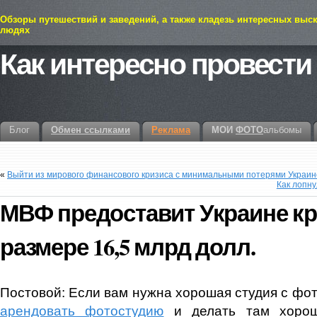
Обзоры путешествий и заведений, а также кладезь интересных выс
людях
Как интересно провести
Блог
Обмен ссылками
Реклама
МОИ
ФОТО
альбомы
«
Выйти из мирового финансового кризиса с минимальными потерями Украине 
Как лопн
МВФ предоставит Украине кр
размере 16,5 млрд долл.
Постовой: Если вам нужна хорошая студия с фот
арендовать фотостудию
и делать там хоро