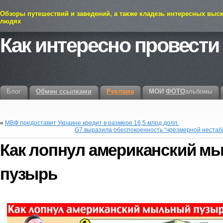
Обзоры путешествий и заведений, а также кладезь интересных выс
людях
Как интересно провести
Блог
Обмен ссылками
Реклама
МОИ
ФОТО
альбомы
«
МВФ предоставит Украине кредит в размере 16,5 млрд долл.
G7 выразила обеспокоенность “чрезмерной нестаби
Как лопнул американский м
пузырь