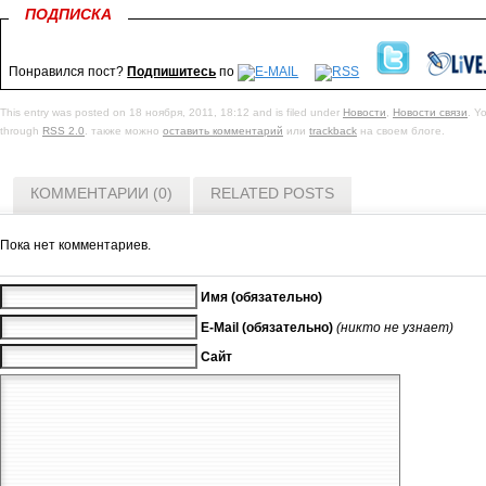
ПОДПИСКА
Понравился пост?
Подпишитесь
по
This entry was posted on 18 ноября, 2011, 18:12 and is filed under
Новости
,
Новости связи
. Y
through
RSS 2.0
. также можно
оставить комментарий
или
trackback
на своем блоге.
КОММЕНТАРИИ (0)
RELATED POSTS
Пока нет комментариев.
Имя (обязательно)
E-Mail (обязательно)
(никто не узнает)
Сайт