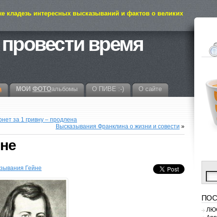
же кладезь интересных высказываний и фактов о великих
 провести время
а
МОИ
ФОТО
альбомы
О ПИВЕ :-)
О сайте
ет за 1 гривну – продлена
Высказывания Франклина о жизни и совести
»
не
азывания Гейне
ПОС
ЛЮС