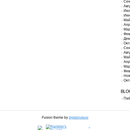
Сен
Авг
Июл
Июн
Май
Апр
Мар
Фев
Дек
Окт
Сен
Авг
Май
Апр
Мар
Фев
Ноя
Окт
BLO
Паб
Fusion theme by
digitalnature
^