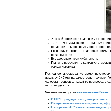
У всякой эпохи свои задачи, и их решени
Талант мы угадываем по одному-единс
продолжительное время и постоянное о
Если великая страсть овладевает нами во
ее бессмертие
Все здоровые люди любят жизнь
Принято прославлять драматурга, умеюще
жалкая луковица
Последнее высказывание среди некоторых 
луковицу 🙂 Хотя на самом деле я думаю, Гей
человека произошёл какой-то прогресса в са
авторам удаётся.
Читайте также другие
высказывания Гейне
:
DJUICE празднует свой День рождения!
Интересные высказывания, цитаты, афо
На портале МТС начались новогодние пр