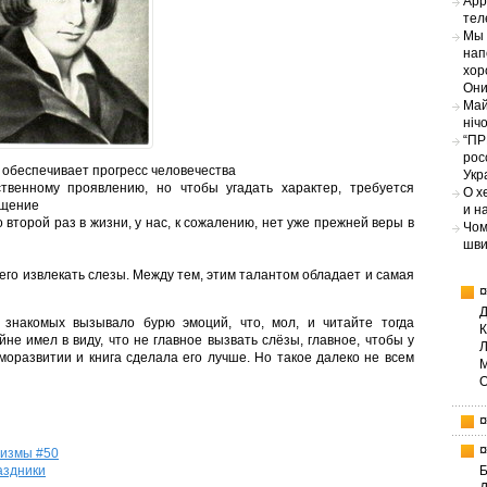
App
тел
Мы 
нап
хор
Они
Май
ніч
“ПР
рос
е обеспечивает прогресс человечества
Укр
твенному проявлению, но чтобы угадать характер, требуется
О х
бщение
и н
 второй раз в жизни, у нас, к сожалению, нет уже прежней веры в
Чом
шви
го извлекать слезы. Между тем, этим талантом обладает и самая
знакомых вызывало бурю эмоций, что, мол, и читайте тогда
не имел в виду, что не главное вызвать слёзы, главное, чтобы у
моразвитии и книга сделала его лучше. Но такое далеко не всем
ризмы #50
Б
аздники