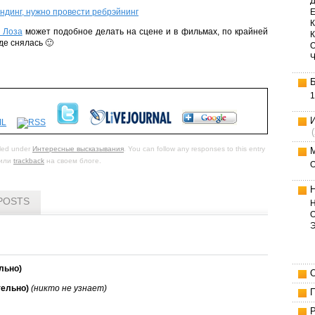
Д
Е
ндинг, нужно провести ребрэйнинг
К
 Лоза
может подобное делать на сцене и в фильмах, по крайней
де снялась 🙂
1
iled under
Интересные высказывания
. You can follow any responses to this entry
или
trackback
на своем блоге.
POSTS
Н
О
льно)
тельно)
(никто не узнает)