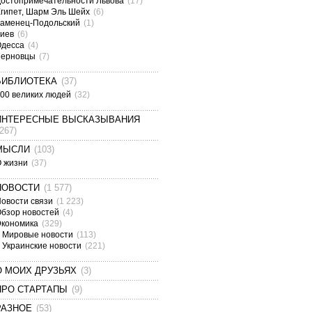
остопримечательности Львова
(17)
гипет, Шарм Эль Шейх
(6)
аменец-Подольский
(1)
Киев
(6)
Одесса
(4)
Черновцы
(7)
БИБЛИОТЕКА
(37)
00 великих людей
(32)
ИНТЕРЕСНЫЕ ВЫСКАЗЫВАНИЯ
(267)
МЫСЛИ
(103)
О жизни
(37)
НОВОСТИ
(1 577)
овости связи
(1 223)
бзор новостей
(4)
Экономика
(329)
Мировые новости
(113)
Украинские новости
(221)
О МОИХ ДРУЗЬЯХ
(3)
ПРО СТАРТАПЫ
(9)
РАЗНОЕ
(53)