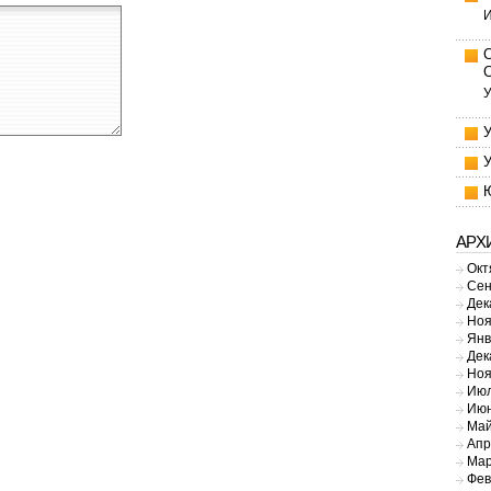
И
У
АРХ
Окт
Сен
Дек
Ноя
Янв
Дек
Ноя
Июл
Июн
Май
Апр
Мар
Фев