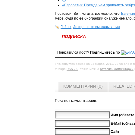
🙂
«Евросеть»: Прежде чем проводить ребрэ
Постовой: Вот, кстати, возможно, что
Евгения
мере, судя по её биографии она уже немало, г
Гейне
,
Интересные высказывания
ПОДПИСКА
Понравился пост?
Подпишитесь
по
This entry was posted on 23 марта, 2011, 22:06 and is f
through
RSS 2.0
. также можно
оставить комментарий
КОММЕНТАРИИ (0)
RELATED 
Пока нет комментариев.
Имя (обязате
E-Mail (обяза
Сайт