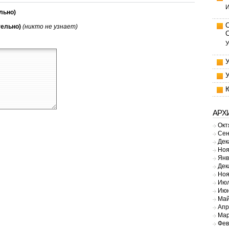
И
льно)
тельно)
(никто не узнает)
У
АРХ
Окт
Сен
Дек
Ноя
Янв
Дек
Ноя
Июл
Июн
Май
Апр
Мар
Фев