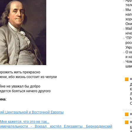
App
тел
Мы 
нап
хор
Они
Май
ніч
“ПР
рос
Укр
О х
и н
Чом
шви
прожить жить прекрасно
ени, ибо жизнь состоит из чепухи
айне не уважал бы добро
идется бояться ничего другого
ина
:
ний Центральной и Восточной Европы
е кажется, что это не так...
имечательности - Вокзал, костёл Елизаветы, Бернардинский
Б