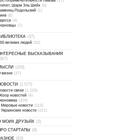
остопримечательности Львова
(17)
гипет, Шарм Эль Шейх
(6)
аменец-Подольский
(1)
Киев
(6)
Одесса
(4)
Черновцы
(7)
БИБЛИОТЕКА
(37)
00 великих людей
(32)
ИНТЕРЕСНЫЕ ВЫСКАЗЫВАНИЯ
(267)
МЫСЛИ
(103)
О жизни
(37)
НОВОСТИ
(1 577)
овости связи
(1 223)
бзор новостей
(4)
Экономика
(329)
Мировые новости
(113)
Украинские новости
(221)
О МОИХ ДРУЗЬЯХ
(3)
ПРО СТАРТАПЫ
(9)
РАЗНОЕ
(53)