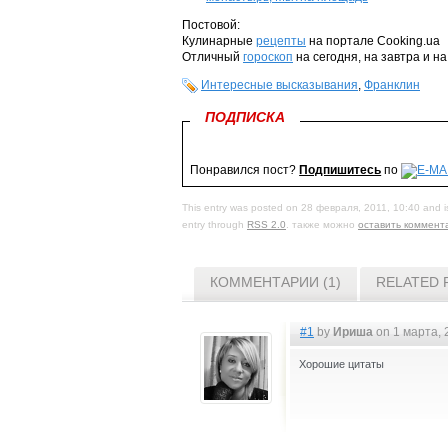
Постовой:
Кулинарные
рецепты
на портале Cooking.ua
Отличный
гороскоп
на сегодня, на завтра и н
Интересные высказывания
,
Франклин
ПОДПИСКА
Понравился пост?
Подпишитесь
по
This entry was posted on 28 февраля, 2011, 10:40 and is
entry through
RSS 2.0
. также можно
оставить коммент
КОММЕНТАРИИ (1)
RELATED 
#1
by
Ириша
on 1 марта, 
Хорошие цитаты