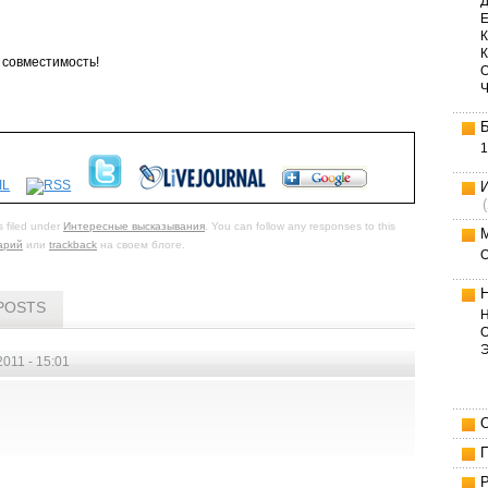
Д
Е
К
а совместимость!
1
 filed under
Интересные высказывания
. You can follow any responses to this
арий
или
trackback
на своем блоге.
POSTS
Н
О
2011 - 15:01