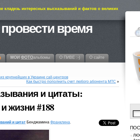
же кладезь интересных высказываний и фактов о великих
 провести время
а
МОИ
ФОТО
альбомы
О ПИВЕ :-)
О сайте
з крупнейших в Украине call-центров
Как быстро пополнить счет любого абонента МТС
»
зывания и цитаты:
и жизни #188
ваний и цитат
Бенджамина
Франклина
.
ПОС
ЛЮС