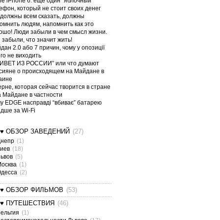
le iPhone 6: еще один “яблочный”
ефон, который не стоит своих денег
должны всем сказать, должны
омнить людям, напомнить как это
ошо! Люди забыли в чем смысл жизни.
 забыли, что значит жить!
дан 2.0 або 7 причин, чому у опозиції
ого не виходить
ИВЕТ ИЗ РОССИИ” или что думают
сияне о происходящем на Майдане в
аине
ерне, которая сейчас творится в стране
а Майдане в частности
у EDGE насправді “вбиває” батарею
дше за Wi-Fi
¤♥ ОБЗОР ЗАВЕДЕНИЙ
(27)
Днепр
(1)
Киев
(18)
Львов
(5)
Москва
(1)
Одесса
(2)
¤♥ ОБЗОР ФИЛЬМОВ
(53)
¤♥ ПУТЕШЕСТВИЯ
(46)
ельгия
(1)