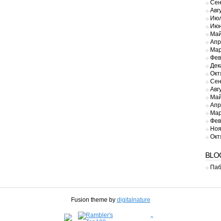
Сен
Авг
Июл
Июн
Май
Апр
Мар
Фев
Дек
Окт
Сен
Авг
Май
Апр
Мар
Фев
Ноя
Окт
BLO
Паб
Fusion theme by
digitalnature
^