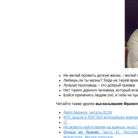
Не желай прожить долгую жизнь – желай 
Любишь ли ты жизнь? Тогда не теряй врем
Лучшая проповедь – это добрый пример
Нет такого дурного человека, который вт
Бойся причинять людям зло, и тебе не пр
Читайте также другие
высказывания Франкл
Дейл Карнеги, цитаты #238
МТС вошла в ТОП-500 крупнейших компа
🙂
Не можете найти время на важные дела? Мн
Отдых во Львове.
Часть #1. Достопр
монастырь, Мытна площадь