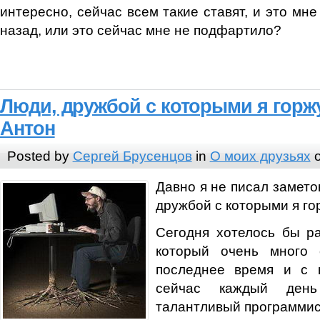
интересно, сейчас всем такие ставят, и это мне
назад, или это сейчас мне не подфартило?
Люди, дружбой с которыми я горжу
Антон
Posted by
Сергей Брусенцов
in
О моих друзьях
o
Давно я не писал заметок
дружбой с которыми я го
Сегодня хотелось бы ра
который очень много
последнее время и с 
сейчас каждый ден
талантливый программи