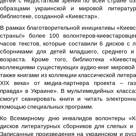
детей с недостатком зрения по всей стране о
образцами украинской и мировой литератур
библиотеке, созданной «Киевстар».
В рамках благотворительной инициативы «Киевс
страны!» более 100 волонтеров-киевстаровц
часов текстов, которые составили 6 дисков с 
сборниками для детей младшего, среднего и
возраста. Кроме того, библиотека «Киевст
коллекциями существующих аудио-книг мировой к
также книгами из коллекции классической литер
XIX века» от медиа-партнера проекта – га
правда» в Украине». В мультимедийных класса
смогут сканировать книги и читать электрон
помощью специальных программ.
Ко Всемирному дню инвалидов волонтеры «К
дисков литературных сборников для слепых и
Записанные произведения на украинском и рус