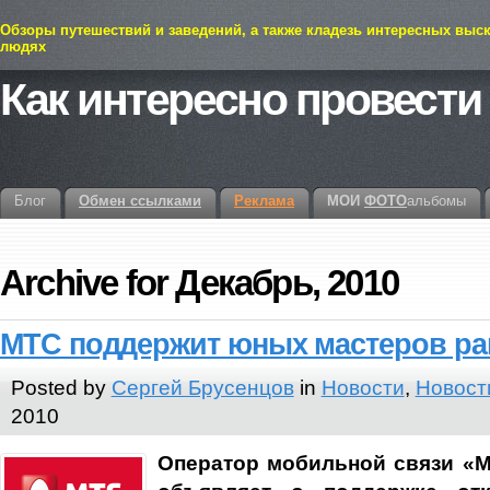
Обзоры путешествий и заведений, а также кладезь интересных выс
людях
Как интересно провести
Блог
Обмен ссылками
Реклама
МОИ
ФОТО
альбомы
Archive for Декабрь, 2010
МТС поддержит юных мастеров р
Posted by
Сергей Брусенцов
in
Новости
,
Новост
2010
Оператор мобильной связи «М