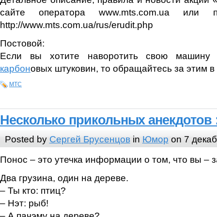
сайте оператора www.mts.com.ua или 
http://www.mts.com.ua/rus/erudit.php
Постовой:
Если вы хотите наворотить свою машину 
карбон
овых штуковин, то обращайтесь за этим в
МТС
Несколько прикольных анекдотов :
Posted by
Сергей Брусенцов
in
Юмор
on 7 декаб
Понос – это утечка информации о том, что вы – 
Два грузина, один на дереве.
– Ты кто: птиц?
– Нэт: рыб!
– А пачэму на дереве?