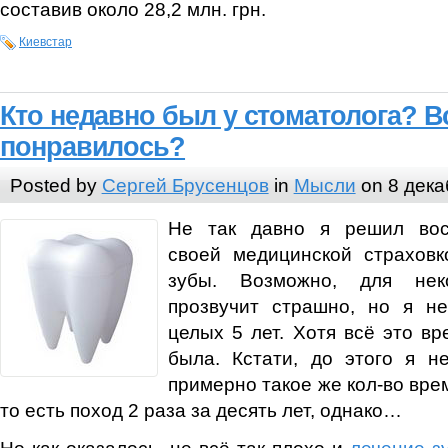
составив около 28,2 млн. грн.
Киевстар
Кто недавно был у стоматолога? В
понравилось?
Posted by
Сергей Брусенцов
in
Мысли
on 8 дека
Не так давно я решил вос
своей медицинской страховк
зубы. Возможно, для не
прозвучит страшно, но я н
целых 5 лет. Хотя всё это вр
была. Кстати, до этого я н
примерно такое же кол-во вре
то есть поход 2 раза за десять лет, однако…
Но как оказалось, не всё так плохо и
лечение з