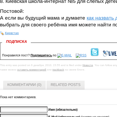
8. Киевская школа-интернат №5 для слепых детей
Постовой:
А если вы будущий мама и думаете
как назвать 
выбрать для своего ребёнка имя можете найти п
Киевстар
ПОДПИСКА
Понравился пост?
Подпишитесь
по
This entry was posted on 6 декабря, 2010, 15:55 and is filed under
Новости
. You can follow an
также можно
оставить комментарий
или
trackback
на своем блоге.
КОММЕНТАРИИ (0)
RELATED POSTS
Пока нет комментариев.
Имя (обязательно)
E-Mail (обязательно)
(никто не узнает)