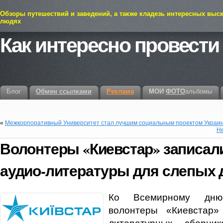
Обзоры путешествий и заведений, а также кладезь интересных выс
людях
Как интересно провести
Блог
Обмен ссылками
Реклама
МОИ
ФОТО
альбомы
«
Межкорпоративный Университет стал лучшим социальным проектом Украи
Не
Волонтеры «Киевстар» записали
аудио-литературы для слепых 
Ко Всемирному дню
волонтеры «Киевстар»
литературных сборн