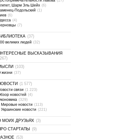
остопримечательности Львова
(17)
гипет, Шарм Эль Шейх
(6)
аменец-Подольский
(1)
Киев
(6)
Одесса
(4)
Черновцы
(7)
БИБЛИОТЕКА
(37)
00 великих людей
(32)
ИНТЕРЕСНЫЕ ВЫСКАЗЫВАНИЯ
(267)
МЫСЛИ
(103)
О жизни
(37)
НОВОСТИ
(1 577)
овости связи
(1 223)
бзор новостей
(4)
Экономика
(329)
Мировые новости
(113)
Украинские новости
(221)
О МОИХ ДРУЗЬЯХ
(3)
ПРО СТАРТАПЫ
(9)
РАЗНОЕ
(53)