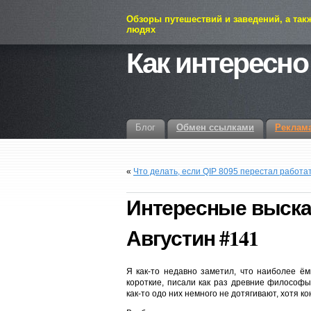
Обзоры путешествий и заведений, а так
людях
Как интересно
Блог
Обмен ссылками
Реклам
«
Что делать, если QIP 8095 перестал работат
Интересные выска
Августин #141
Я как-то недавно заметил, что наиболее ё
короткие, писали как раз древние философы.
как-то одо них немного не дотягивают, хотя 