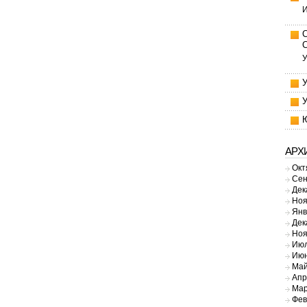
И
У
АРХ
Окт
Сен
Дек
Ноя
Янв
Дек
Ноя
Июл
Июн
Май
Апр
Мар
Фев