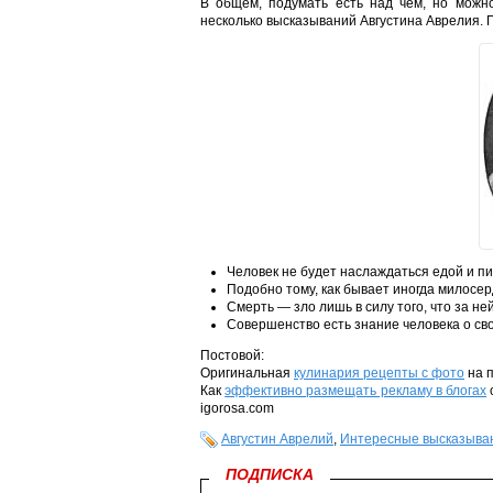
В общем, подумать есть над чем, но можно
несколько высказываний Августина Аврелия. 
Человек не будет наслаждаться едой и пи
Подобно тому, как бывает иногда милосер
Смерть — зло лишь в силу того, что за не
Совершенство есть знание человека о с
Постовой:
Оригинальная
кулинария рецепты с фото
на п
Как
эффективно размещать рекламу в блогах
igorosa.com
Августин Аврелий
,
Интересные высказыва
ПОДПИСКА