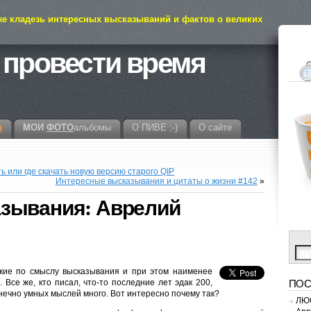
же кладезь интересных высказываний и фактов о великих
 провести время
а
МОИ
ФОТО
альбомы
О ПИВЕ :-)
О сайте
ь или где скачать новую версию старого QIP
Интересные высказывания и цитаты о жизни #142
»
зывания: Аврелий
мкие по смыслу высказывания и при этом наименее
 Все же, кто писал, что-то последние лет эдак 200,
ПОС
конечно умных мыслей много. Вот интересно почему так?
ЛЮС