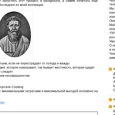
App
 запустить этот процесс в background, а самим почитать ещё
тел
Последнее из моей коллекции.
Мы 
нап
хор
Они
Май
ніч
“ПР
рос
Укр
О х
и н
Чом
шви
тьем, если не перестрадает от голода и жажды
дие, которое наказывает, так бывает жестокость, которая щадит
й следует
воем несовершенстве
ортале Cooking
с минимальными затратами и максимальной выгодой изложено на
ния
Б