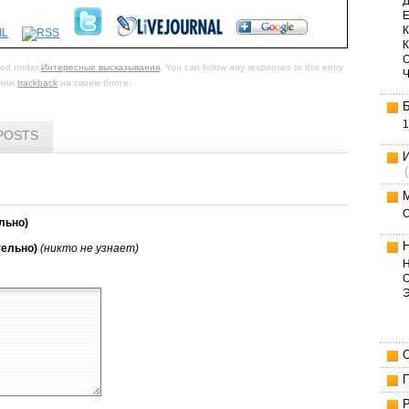
Д
Е
К
iled under
Интересные высказывания
. You can follow any responses to this entry
или
trackback
на своем блоге.
1
POSTS
льно)
тельно)
(никто не узнает)
Н
О