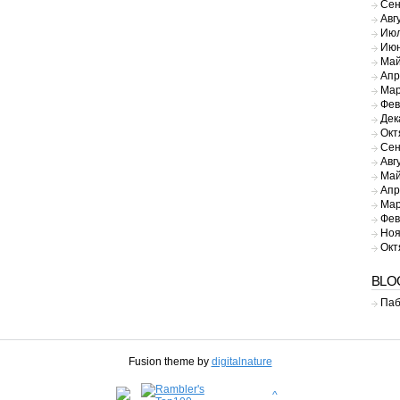
Сен
Авг
Июл
Июн
Май
Апр
Мар
Фев
Дек
Окт
Сен
Авг
Май
Апр
Мар
Фев
Ноя
Окт
BLO
Паб
Fusion theme by
digitalnature
^