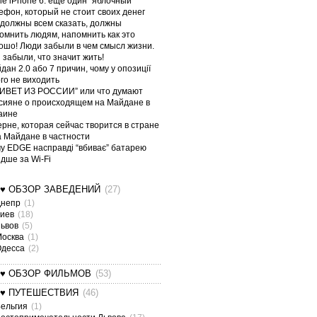
le iPhone 6: еще один “яблочный”
ефон, который не стоит своих денег
должны всем сказать, должны
омнить людям, напомнить как это
ошо! Люди забыли в чем смысл жизни.
 забыли, что значит жить!
дан 2.0 або 7 причин, чому у опозиції
ого не виходить
ИВЕТ ИЗ РОССИИ” или что думают
сияне о происходящем на Майдане в
аине
ерне, которая сейчас творится в стране
а Майдане в частности
у EDGE насправді “вбиває” батарею
дше за Wi-Fi
¤♥ ОБЗОР ЗАВЕДЕНИЙ
(27)
Днепр
(1)
Киев
(18)
Львов
(5)
Москва
(1)
Одесса
(2)
¤♥ ОБЗОР ФИЛЬМОВ
(53)
¤♥ ПУТЕШЕСТВИЯ
(46)
ельгия
(1)