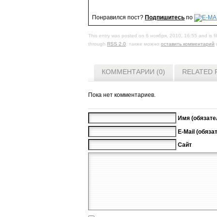
Понравился пост?
Подпишитесь
по
This entry was posted on 6 ноября, 2010, 16:55 and is f
through
RSS 2.0
. также можно
оставить комментарий
КОММЕНТАРИИ (0)
RELATED 
Пока нет комментариев.
Имя (обязате
E-Mail (обяза
Сайт