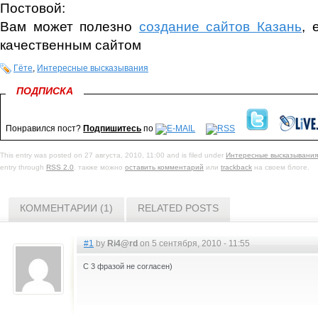
Постовой:
Вам может полезно
создание сайтов Казань
, 
качественным сайтом
Гёте
,
Интересные высказывания
ПОДПИСКА
Понравился пост?
Подпишитесь
по
This entry was posted on 27 августа, 2010, 11:00 and is filed under
Интересные высказывания
entry through
RSS 2.0
. также можно
оставить комментарий
или
trackback
на своем блоге.
КОММЕНТАРИИ (1)
RELATED POSTS
#1
by
Ri4@rd
on 5 сентября, 2010 - 11:55
С 3 фразой не согласен)