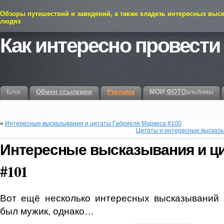
Обзоры путешествий и заведений, а также кладезь интересных выс
людях
Как интересно провести
Блог
Обмен ссылками
Реклама
МОИ
ФОТО
альбомы
«
Интересные высказывания и цитаты Габриеля Маркеса #100
Цитаты и интересные высказы
Интересные высказывания и ци
#101
Вот ещё несколько интересных высказываний 
был мужик, однако…