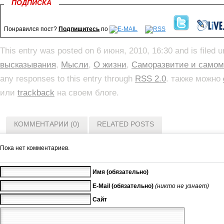
ПОДПИСКА
Понравился пост?
Подпишитесь
по
This entry was posted on 6 июня, 2010, 16:30 and is filed 
высказывания
,
Мысли
,
О жизни
,
Саморазвитие и самом
any responses to this entry through
RSS 2.0
. также можно
или
trackback
на своем блоге.
КОММЕНТАРИИ (0)
RELATED POSTS
Пока нет комментариев.
Имя (обязательно)
E-Mail (обязательно)
(никто не узнает)
Сайт