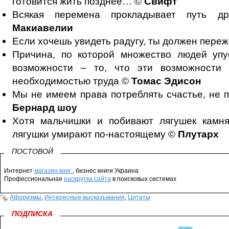
готовится жить позднее… ©
Свифт
Всякая перемена прокладывает путь д
Макиавелии
Если хочешь увидеть радугу, ты должен пере
Причина, по которой множество людей упу
возможности – то, что эти возможности 
необходимостью труда ©
Томас Эдисон
Мы не имеем права потреблять счастье, не 
Бернард шоу
Хотя мальчишки и побивают лягушек камн
лягушки умирают по-настоящему ©
Плутарх
ПОСТОВОЙ
Интернет
магазин книг
, бизнес книги Украина
Профессиональная
раскрутка сайта
в поисковых системах
Афоризмы
,
Интересные высказывания
,
Цитаты
ПОДПИСКА