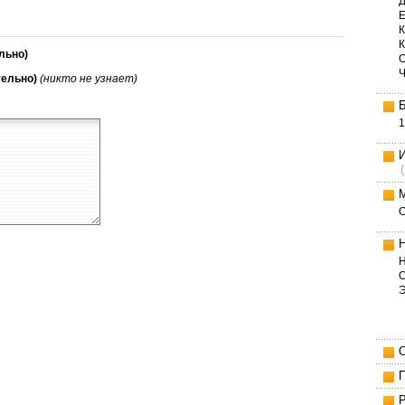
Д
Е
К
льно)
тельно)
(никто не узнает)
1
Н
О