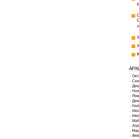
И
У
АРХ
Окт
Сен
Дек
Ноя
Янв
Дек
Ноя
Июл
Июн
Май
Апр
Мар
Фев