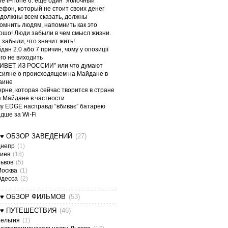
le iPhone 6: еще один “яблочный”
ефон, который не стоит своих денег
должны всем сказать, должны
омнить людям, напомнить как это
ошо! Люди забыли в чем смысл жизни.
 забыли, что значит жить!
дан 2.0 або 7 причин, чому у опозиції
ого не виходить
ИВЕТ ИЗ РОССИИ” или что думают
сияне о происходящем на Майдане в
аине
ерне, которая сейчас творится в стране
а Майдане в частности
у EDGE насправді “вбиває” батарею
дше за Wi-Fi
¤♥ ОБЗОР ЗАВЕДЕНИЙ
(27)
Днепр
(1)
Киев
(18)
Львов
(5)
Москва
(1)
Одесса
(2)
¤♥ ОБЗОР ФИЛЬМОВ
(53)
¤♥ ПУТЕШЕСТВИЯ
(46)
ельгия
(1)