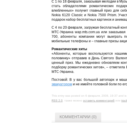
С 1 по 18 февраля, заказывая мелодии в Муз
стать обладателями романтических пода
влюбленных» получит главный приз для себ
Nokia 6120 Classic и Nokia 7500 Prism. Уча
подарок набор бесплатных картинок и анима
С 4 по 20 февраля, загружая бесплатный ко
МТС-Украина wap.mts.com.ua или заказыва
700, абоненты компании могут выиграть п
мобильные телефоны и – главные призы акци
Романтические хиты
«Абоненты, которые воспользуются нашими
половинку» отправив в День Святого Вален
ценный приз. Мы ежедневно обновляем кон
подборку романтических хитов», – отметила
МТС-Украина.
Постовой: В у вас большой автопарк и маш
эвакуатором
и не имейте головной боли по его
This entry was posted on 6 февраля, 2008, 19:37 and is 
RSS 2.0
. также можно
оставить комментарий
или
trac
КОММЕНТАРИИ (0)