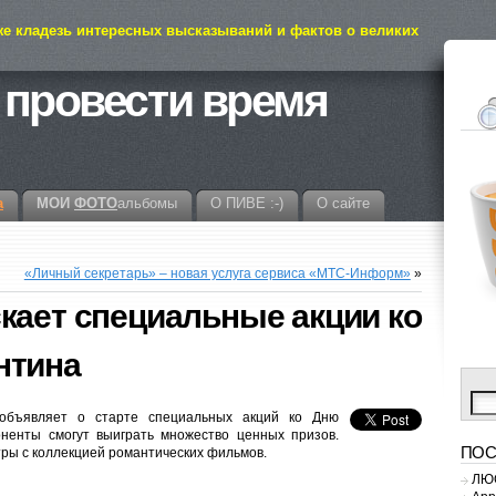
же кладезь интересных высказываний и фактов о великих
 провести время
а
МОИ
ФОТО
альбомы
О ПИВЕ :-)
О сайте
«Личный секретарь» – новая услуга сервиса «МТС-Информ»
»
кает специальные акции ко
нтина
объявляет о старте специальных акций ко Дню
ненты смогут выиграть множество ценных призов.
ПОС
ры с коллекцией романтических фильмов.
ЛЮС