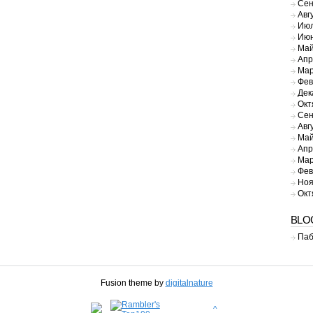
Сен
Авг
Июл
Июн
Май
Апр
Мар
Фев
Дек
Окт
Сен
Авг
Май
Апр
Мар
Фев
Ноя
Окт
BLO
Паб
Fusion theme by
digitalnature
^