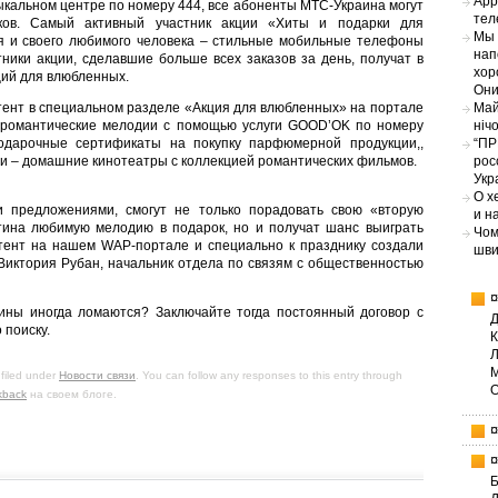
App
ыкальном центре по номеру 444, все абоненты МТС-Украина могут
тел
рков. Самый активный участник акции «Хиты и подарки для
Мы 
я и своего любимого человека – стильные мобильные телефоны
нап
стники акции, сделавшие больше всех заказов за день, получат в
хор
ций для влюбленных.
Они
нтент в специальном разделе «Акция для влюбленных» на портале
Май
я романтические мелодии с помощью услуги GOOD’OK по номеру
ніч
одарочные сертификаты на покупку парфюмерной продукции,,
“ПР
и – домашние кинотеатры с коллекцией романтических фильмов.
рос
Укр
О х
 предложениями, смогут не только порадовать свою «вторую
и н
тина любимую мелодию в подарок, но и получат шанс выиграть
Чом
тент на нашем WAP-портале и специально к празднику создали
шви
 Виктория Рубан, начальник отдела по связям с общественностью
ины иногда ломаются? Заключайте тогда постоянный договор с
 поиску.
filed under
Новости связи
. You can follow any responses to this entry through
kback
на своем блоге.
Б