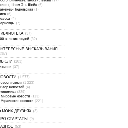
остопримечательности Львова
(17)
гипет, Шарм Эль Шейх
(6)
аменец-Подольский
(1)
Киев
(6)
Одесса
(4)
Черновцы
(7)
БИБЛИОТЕКА
(37)
00 великих людей
(32)
ИНТЕРЕСНЫЕ ВЫСКАЗЫВАНИЯ
(267)
МЫСЛИ
(103)
О жизни
(37)
НОВОСТИ
(1 577)
овости связи
(1 223)
бзор новостей
(4)
Экономика
(329)
Мировые новости
(113)
Украинские новости
(221)
О МОИХ ДРУЗЬЯХ
(3)
ПРО СТАРТАПЫ
(9)
РАЗНОЕ
(53)