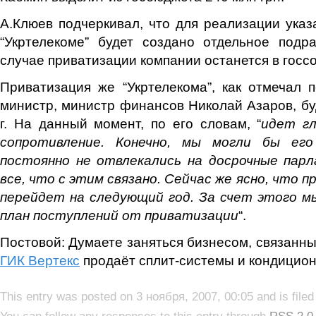
А.Клюев подчеркивал, что для реализации ука
“Укртелекоме” будет создано отдельное подр
случае приватизации компании останется в госс
Приватизация же “Укртелекома”, как отмечал 
министр, министр финансов Николай Азаров, бу
г. На данный момент, по его словам, “
идет гл
сопротивление. Конечно, мы могли бы ег
постоянно не отвлекались на досрочные пар
все, что с этим связано. Сейчас же ясно, что 
перейдет на следующий год. За счет этого м
план поступлений от приватизации
“.
Постовой: Думаете заняться бизнесом, связанн
ГИК Вертекс
продаёт сплит-системы и кондицио
This entry was posted on 3 ноября, 2007, 00:05 and is file