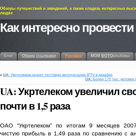
Обзоры путешествий и заведений, а также кладезь интересных выс
людях
Как интересно провести
Блог
Обмен ссылками
Реклама
МОИ
ФОТО
альбомы
«
UA:
Укртелеком начнет тестовую эксплуатацию IPTV в декабре
UA:
Более 170 тыс. человек 
UA:
Укртелеком увеличил с
почти в 1,5 раза
ОАО “Укртелеком” по итогам 9 месяцев 2007
чистую прибыль в 1,49 раза по сравнению с 