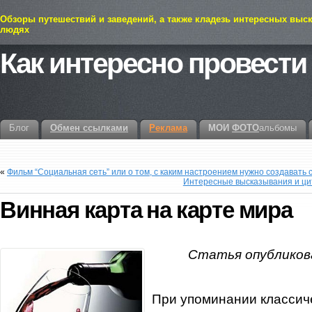
Обзоры путешествий и заведений, а также кладезь интересных выс
людях
Как интересно провести
Блог
Обмен ссылками
Реклама
МОИ
ФОТО
альбомы
«
Фильм “Социальная сеть” или о том, с каким настроением нужно создавать
Интересные высказывания и ци
Винная карта на карте мира
Статья опубликова
При упоминании классич