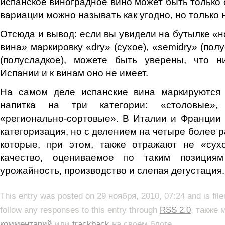
испанское виноградное вино может быть только 
вариации можно называть как угодно, но только 
Отсюда и вывод: если вы увидели на бутылке «н
вина» маркировку «dry» (сухое), «semidry» (пол
(полусладкое), можете быть уверены, что н
Испании и к винам оно не имеет.
На самом деле испанские вина маркируются п
напитка на три категории: «столовые»,
«регионально-сортовые». В Италии и Франции
категоризация, но с делением на четыре более 
которые, при этом, также отражают не «сухо
качество, оцениваемое по таким позициям 
урожайность, производство и слепая дегустация.
This entry was posted on 29 ноября, 2010, 07:24 and is fil
follow any responses to this entry through
RSS 2.0
. также
комментарий
или
trackback
на своем блоге.