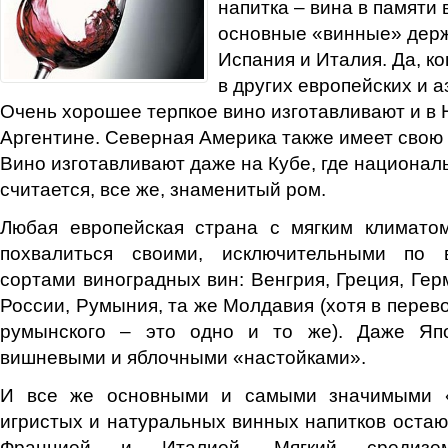
напитка – вина в памяти
основные «винные» держ
Испания и Италия. Да, ко
в других европейских и а
Очень хорошее терпкое вино изготавливают и в 
Аргентине. Северная Америка также имеет свою
Вино изготавливают даже на Кубе, где национа
считается, все же, знаменитый ром.
Любая европейская страна с мягким климато
похвалиться своими, исключительными по в
сортами виноградных вин: Венгрия, Греция, Гер
России, Румыния, та же Молдавия (хотя в перев
румынского – это одно и то же). Даже Яп
вишневыми и яблочными «настойками».
И все же основными и самыми значимыми «
игристых и натуральных винных напитков остаю
Францией и Италией. Мягкий средиземн