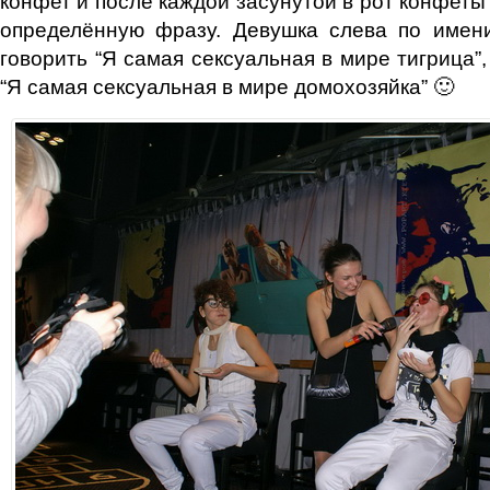
конфет и после каждой засунутой в рот конфеты
определённую фразу. Девушка слева по име
говорить “Я самая сексуальная в мире тигрица”,
“Я самая сексуальная в мире домохозяйка” 🙂