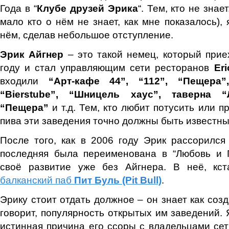
Года в “
Клубе друзей Эрика
“. Тем, кто не знае
мало кто о нём не знает, как мне показалось),
нём, сделав небольшое отступление.
Эрик Айгнер
– это такой немец, который прие
году и стал управляющим сети ресторанов
Eri
входили
“Арт-кафе 44”, “112”, “Пещера”
“Bierstube”, “Шницель хаус”, таверна 
“Пещера”
и т.д. Тем, кто любит потусить или п
пива эти заведения точно должны быть известны
После того, как в 2006 году Эрик рассорился
последняя была переименована в “Любовь и 
своё развитие уже без Айгнера. В неё, кст
балканский паб
Пит Буль (Pit Bull)
.
Эрику стоит отдать должное – он знает как соз
говорит, популярность открытых им заведений. 
истинная причина его ссоры с владельцами сет