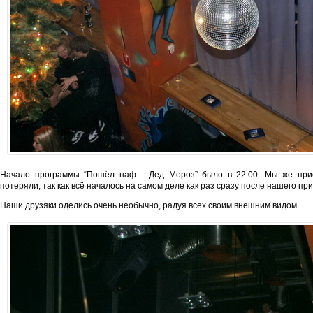
Начало программы “Пошёл наф… Дед Мороз” было в 22:00. Мы же приех
потеряли, так как всё началось на самом деле как раз сразу после нашего пр
Наши друзяки оделись очень необычно, радуя всех своим внешним видом.