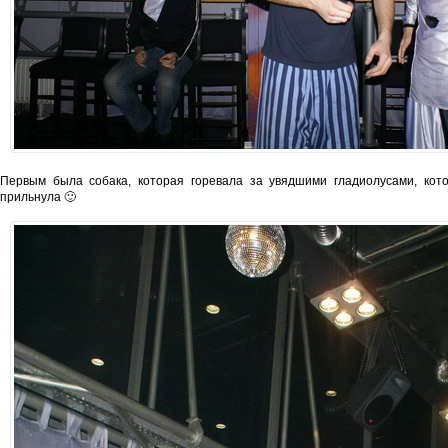
Первым была собака, которая горевала за увядшими гладиолусами, кото
прильнула 🙂