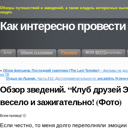
Обзоры путешествий и заведений, а также кладезь интересных выс
людях
Как интересно провести
Блог
Обмен ссылками
Реклама
МОИ
ФОТО
альбомы
«
Обзор фильмов. Последний тамплиер (The Last Templar)
– фильмы не дос
на ТВ
Отдых во Львове.
Часть #10. Достопримечательности:
ансамбль Успенск
Обзор зведений. “Клуб друзей 
весело и зажигательно! (Фото)
Всем превед! 🙂
Если честно, то меня долго переполняли эмоции