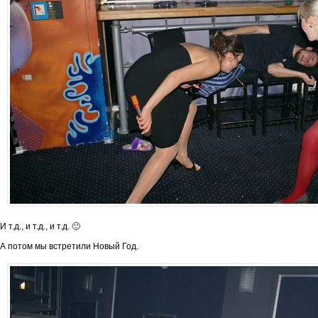
И т.д., и т.д., и т.д. 🙂
А потом мы встретили Новый Год.