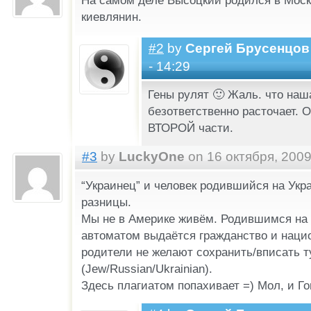
На самом деле Высоцкий родился в Москв
киевлянин.
#2
by
Сергей Брусенцов
- 14:29
Гены рулят 🙂 Жаль. что наша
безответственно расточает. 
ВТОРОЙ части.
#3
by
LuckyOne
on 16 октября, 2009
“Украинец” и человек родившийся на Укр
разницы.
Мы не в Америке живём. Родившимся на
автоматом выдаётся гражданство и наци
родители не желают сохранить/вписать т
(Jew/Russian/Ukrainian).
Здесь плагиатом попахивает =) Мол, и Го