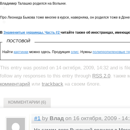
Владимир Талашко родился на Волыни.
Про Леонида Быкова тоже многие в курсе, наверняка, он родился тоже в Доне
В
Знаменитые украинцы. Часть #2
читайте также об иностранцах, имеющи
ПОСТОВОЙ
Найти
картинки
можно здесь. Продукция
олис
. Нужны
полипропиленовые тр
This entry was posted on 14 октября, 2009, 14:32 and is fi
follow any responses to this entry through
RSS 2.0
. также
комментарий
или
trackback
на своем блоге.
КОММЕНТАРИИ (6)
#1
by
Влад
on 16 октября, 2009 - 14