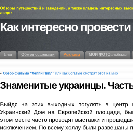
Обзоры путешествий и заведений, а также кладезь интересных выс
людях
Как интересно провести
Блог
Обмен ссылками
Реклама
МОИ
ФОТО
альбомы
«
Обзор фильма “Хеппи Пипл”
или как богатые смотрят этот на мир
Знаменитые украинцы. Часть
Выйдя на этих выходных погулять в центр
Украинский Дом на Европейской площади, б
этом месте часто проводят выставки и прошедш
исключением. По всему холлу были развешаны п