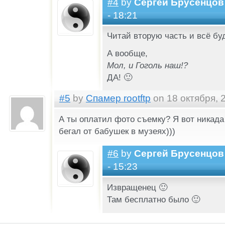
#4
by
Сергей Брусенцов
- 18:21
Читай вторую часть и всё буд
А вообще,
Мол, и Гоголь наш!?
ДА! 🙂
#5
by
Спамер rootftp
on 18 октября, 2
А ты оплатил фото съемку? Я вот никада 
бегал от бабушек в музеях)))
#6
by
Сергей Брусенцов
- 15:23
Извращенец 🙂
Там бесплатно было 🙂