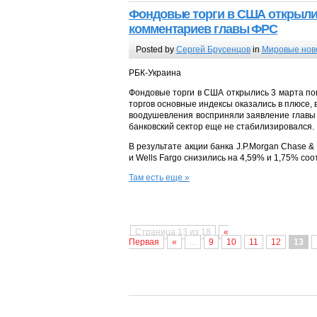
Фондовые торги в США открыли
комментариев главы ФРС
Posted by
Сергей Брусенцов
in
Мировые нов
РБК-Украина
Фондовые торги в США открылись 3 марта по
торгов основные индексы оказались в плюсе,
воодушевления восприняли заявление главы
банковский сектор еще не стабилизировался.
В результате акции банка J.P.Morgan Chase & 
и Wells Fargo снизились на 4,59% и 1,75% соо
Там есть еще »
Страница 13 из 18
«
Первая
«
...
9
10
11
12
13