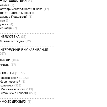
¤♥ ПУТЕШЕСТВИЯ
(46)
ельгия
(1)
остопримечательности Львова
(17)
гипет, Шарм Эль Шейх
(6)
аменец-Подольский
(1)
Киев
(6)
Одесса
(4)
Черновцы
(7)
БИБЛИОТЕКА
(37)
00 великих людей
(32)
ИНТЕРЕСНЫЕ ВЫСКАЗЫВАНИЯ
(267)
МЫСЛИ
(103)
О жизни
(37)
НОВОСТИ
(1 577)
овости связи
(1 223)
бзор новостей
(4)
Экономика
(329)
Мировые новости
(113)
Украинские новости
(221)
О МОИХ ДРУЗЬЯХ
(3)