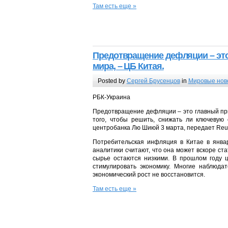
Там есть еще »
Предотвращение дефляции – это
мира, – ЦБ Китая.
Posted by
Сергей Брусенцов
in
Мировые нов
РБК-Украина
Предотвращение дефляции – это главный при
того, чтобы решить, снижать ли ключевую
центробанка Лю Шиюй 3 марта, передает Reut
Потребительская инфляция в Китае в янва
аналитики считают, что она может вскоре ста
сырье остаются низкими. В прошлом году ц
стимулировать экономику. Многие наблюда
экономический рост не восстановится.
Там есть еще »