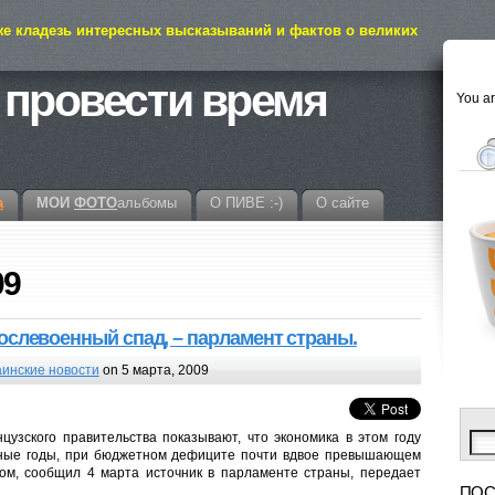
же кладезь интересных высказываний и фактов о великих
 провести время
You ar
а
МОИ
ФОТО
альбомы
О ПИВЕ :-)
О сайте
09
слевоенный спaд, – парламент страны.
аинские новости
on 5 марта, 2009
зского правительства показывают, что экономика в этом году
ные годы, при бюджетном дефиците почти вдвое превышающем
ом, сообщил 4 марта источник в парламенте страны, передает
ПОС