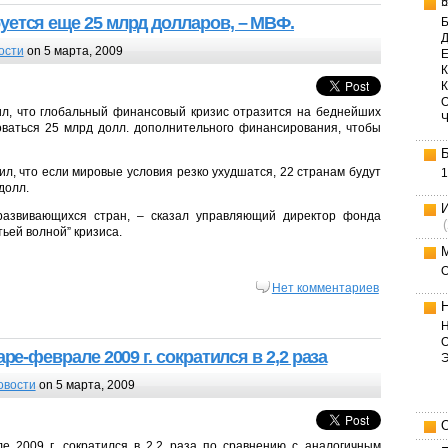
ется еще 25 млрд долларов, – МВФ.
Б
Д
ости
on 5 марта, 2009
Е
К
, что глобальный финансовый кризис отразится на беднейших
боваться 25 млрд долл. дополнительного финансирования, чтобы
л, что если мировые условия резко ухудшатся, 22 странам будут
1
долл.
азвивающихся стран, – сказал управляющий директор фонда
тьей волной” кризиса.
Нет комментариев
Н
О
ре-феврале 2009 г. сократился в 2,2 раза
овости
on 5 марта, 2009
е 2009 г. сократился в 2,2 раза по сравнению с аналогичным