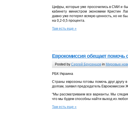
Цифры, которые уже просочились в СМИ и бы
кабинету министром экономики Кристин Ла
давно уже потерял всякую ценность, но не б
на 0,2-0,5 процента.
Там есть еще »
Еврокомиссия обещает помочь с
Posted by
Сергей Брусенцов
in
Мировые нов
РБК-Украина
Страны еврозоны готовы помочь друг другу в
долгам, заявил председатель Еврокомиссии Ж
“Мы рассматриваем все варианты. Мы следим
что мы будем способны найти выход из любог
Там есть еще »