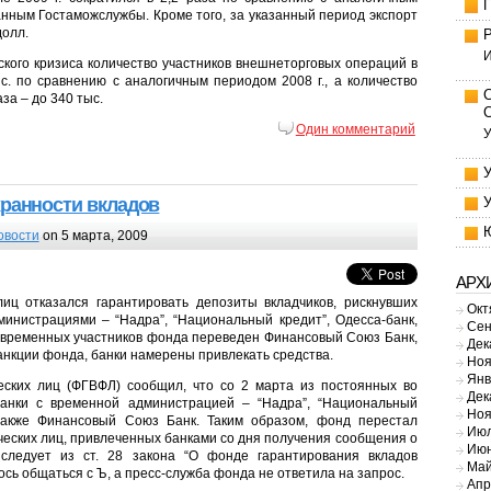
данным Гостаможслужбы. Кроме того, за указанный период экспорт
долл.
И
ского кризиса количество участников внешнеторговых операций в
. по сравнению с аналогичным периодом 2008 г., а количество
за – до 340 тыс.
Один комментарий
У
ранности вкладов
овости
on 5 марта, 2009
АРХ
иц отказался гарантировать депозиты вкладчиков, рискнувших
Окт
инистрациями – “Надра”, “Национальный кредит”, Одесса-банк,
Сен
ю временных участников фонда переведен Финансовый Союз Банк,
Дек
нкции фонда, банки намерены привлекать средства.
Ноя
Янв
еских лиц (ФГВФЛ) сообщил, что со 2 марта из постоянных во
Дек
анки с временной администрацией – “Надра”, “Национальный
Ноя
а также Финансовый Союз Банк. Таким образом, фонд перестал
Июл
ческих лиц, привлеченных банками со дня получения сообщения о
Июн
следует из ст. 28 закона “О фонде гарантирования вкладов
Май
сь общаться с Ъ, а пресс-служба фонда не ответила на запрос.
Апр