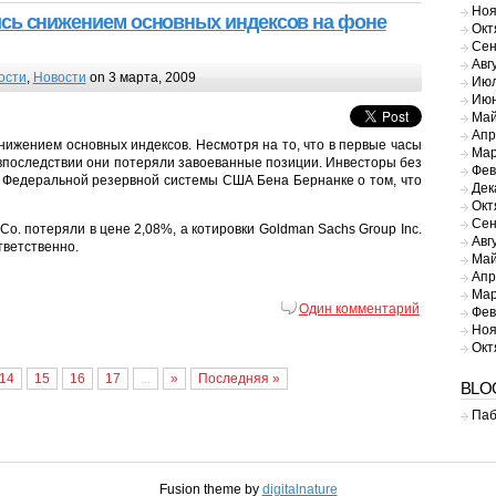
Ноя
сь снижением основных индексов на фоне
Окт
Сен
Авг
ости
,
Новости
on 3 марта, 2009
Июл
Июн
Май
Апр
нижением основных индексов. Несмотря на то, что в первые часы
Мар
 впоследствии они потеряли завоеванные позиции. Инвесторы без
Фев
 Федеральной резервной системы США Бена Бернанке о том, что
Дек
Окт
Сен
Co. потеряли в цене 2,08%, а котировки Goldman Sachs Group Inc.
Авг
тветственно.
Май
Апр
Мар
Один комментарий
Фев
Ноя
Окт
14
15
16
17
...
»
Последняя »
BLO
Паб
Fusion theme by
digitalnature