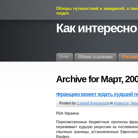
Обзоры путешествий и заведений, а так
людях
Как интересно
Блог
Обмен ссылками
Реклам
Archive for Март, 20
Фрaнцию может ждать худший по
Posted by
Сергей Брусенцов
in
Новости
,
Укр
РБК-Украина
Пересмотренные бюджетные прогнозы францу
переживает худшую рецессию за послевоен
обычные границы, установленные Евросоюз
Reuters.