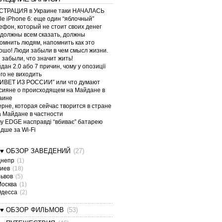
ТРАЦИЯ в Украине таки НАЧАЛАСЬ
le iPhone 6: еще один “яблочный”
ефон, который не стоит своих денег
должны всем сказать, должны
омнить людям, напомнить как это
ошо! Люди забыли в чем смысл жизни.
 забыли, что значит жить!
дан 2.0 або 7 причин, чому у опозиції
ого не виходить
ИВЕТ ИЗ РОССИИ” или что думают
сияне о происходящем на Майдане в
аине
ерне, которая сейчас творится в стране
а Майдане в частности
у EDGE насправді “вбиває” батарею
дше за Wi-Fi
¤♥ ОБЗОР ЗАВЕДЕНИЙ
(27)
Днепр
(1)
Киев
(18)
Львов
(5)
Москва
(1)
Одесса
(2)
¤♥ ОБЗОР ФИЛЬМОВ
(53)