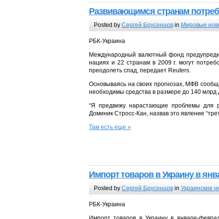
Развивающимся странам потребу
Posted by
Сергей Брусенцов
in
Мировые нов
РБК-Украина
Международный валютный фонд предупредил
нациях и 22 странам в 2009 г. могут потре
преодолеть спад, передает Reuters.
Основываясь на своих прогнозах, МФВ сообщи
необходимы средства в размере до 140 млрд 
“Я предвижу нарастающие проблемы для р
Доминик Стросс-Кан, назвав это явление “тре
Там есть еще »
Импорт товаров в Украину в янва
Posted by
Сергей Брусенцов
in
Украинские н
РБК-Украина
Импорт товаров в Украину в январе-феврал