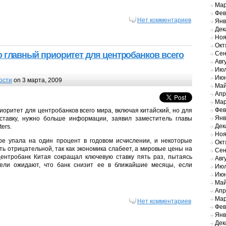
Мар
Фев
Нет комментариев
Янв
Дек
Ноя
Окт
Сен
 главный приоритет для центробанков всего
Авг
Июл
Июн
ости
on 3 марта, 2009
Май
Апр
Мар
Фев
оритет для центробанков всего мира, включая китайский, но для
Янв
 ставку, нужно больше информации, заявил заместитель главы
Дек
ers.
Ноя
ре упала на один процент в годовом исчислении, и некоторые
Окт
ть отрицательной, так как экономика слабеет, а мировые цены на
Сен
ентробанк Китая сокращал ключевую ставку пять раз, пытаясь
Авг
тели ожидают, что банк снизит ее в ближайшие месяцы, если
Июл
Июн
Май
Апр
Мар
Нет комментариев
Фев
Янв
Дек