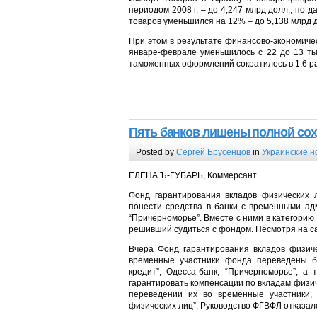
периодом 2008 г. – до 4,247 млрд долл., по 
товаров уменьшился на 12% – до 5,138 млрд 
При этом в результате финансово-экономиче
январе-феврале уменьшилось с 22 до 13 тыс
таможенных оформлений сократилось в 1,6 ра
Пять банков лишены полной сох
Posted by
Сергей Брусенцов
in
Украинские н
ЕЛЕНА Ъ-ГУБАРЬ, Коммерсант
Фонд гарантирования вкладов физических л
понести средства в банки с временными адм
“Причерноморье”. Вместе с ними в категори
решивший судиться с фондом. Несмотря на са
Вчера Фонд гарантирования вкладов физич
временные участники фонда переведены б
кредит”, Одесса-банк, “Причерноморье”, 
гарантировать компенсации по вкладам физи
переведении их во временные участники, 
физических лиц”. Руководство ФГВФЛ отказало