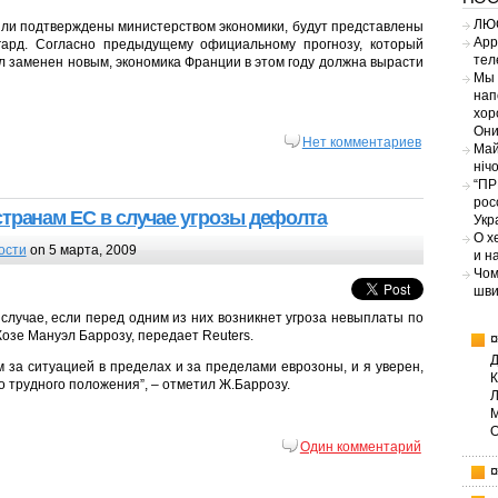
ЛЮС
ли подтверждены министерством экономики, будут представлены
App
гард. Согласно предыдущему официальному прогнозу, который
тел
ыл заменен новым, экономика Франции в этом году должна вырасти
Мы 
нап
хор
Они
Нет комментариев
Май
ніч
“ПР
рос
транам ЕС в случае угрозы дефолта
Укр
О х
ости
on 5 марта, 2009
и н
Чом
шви
 случае, если перед одним из них возникнет угроза невыплаты по
озе Мануэл Баррозу, передает Reuters.
 за ситуацией в пределах и за пределами еврозоны, и я уверен,
о трудного положения”, – отметил Ж.Баррозу.
Один комментарий