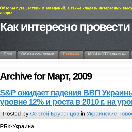
Обзоры путешествий и заведений, а также кладезь интересных выс
людях
Как интересно провести
Блог
Обмен ссылками
Реклама
МОИ
ФОТО
альбомы
Archive for Март, 2009
S&P ожидает падения ВВП Украины 
уровне 12% и роста в 2010 г. на уро
Posted by
Сергей Брусенцов
in
Украинские ново
РБК-Украина