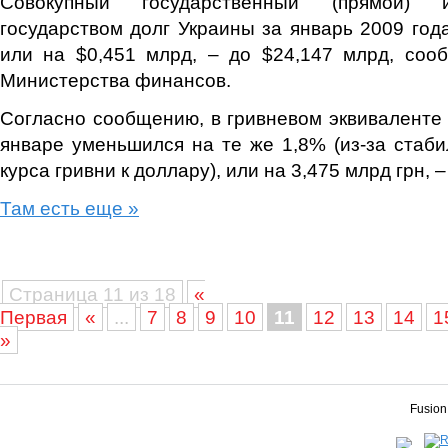
Совокупный государственный (прямой) 
государством долг Украины за январь 2009 года
или на $0,451 млрд, – до $24,147 млрд, соо
Министерства финансов.
Согласно сообщению, в гривневом эквиваленте 
январе уменьшился на те же 1,8% (из-за стаб
курса гривни к доллару), или на 3,475 млрд грн, –
Там есть еще »
Страница 11 из 18
«
Первая
«
...
7
8
9
10
11
12
13
14
1
»
Fusion