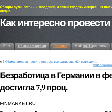
Обзоры путешествий и заведений, а также кладезь интересных выс
людях
Как интересно провести
Блог
Обмен ссылками
Реклама
МОИ
ФОТО
альбомы
«
Б.Обама намерен просить конгресс выделить еще 634 млрд долл.
S&P понизила
Безработица в Германии в ф
достигла 7,9 проц.
FINMARKET.RU