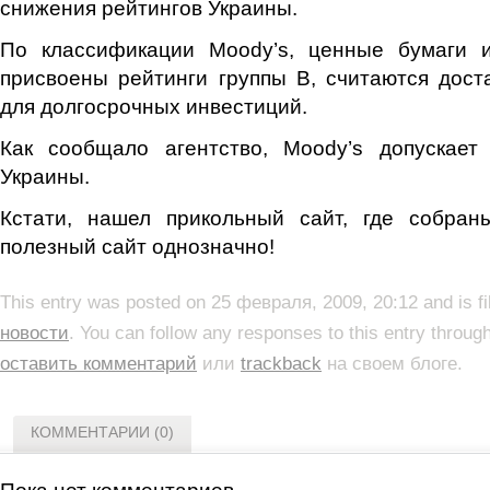
снижения рейтингов Украины.
По классификации Moody’s, ценные бумаги 
присвоены рейтинги группы B, считаются дос
для долгосрочных инвестиций.
Как сообщало агентство, Moody’s допускает
Украины.
Кстати, нашел прикольный сайт, где собра
полезный сайт однозначно!
This entry was posted on 25 февраля, 2009, 20:12 and is f
новости
. You can follow any responses to this entry throug
оставить комментарий
или
trackback
на своем блоге.
КОММЕНТАРИИ (0)
Пока нет комментариев.