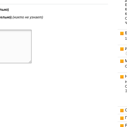
Д
Е
К
льно)
тельно)
(никто не узнает)
1
Н
О