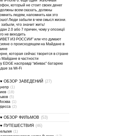
le iPhone 6: еще один “яблочный”
ефон, который не стоит своих денег
должны всем сказать, должны
омнить людям, напомнить как это
ошо! Люди забыли в чем смысл жизни.
 забыли, что значит жить!
дан 2.0 або 7 причин, чому у опозиції
ого не виходить
ИВЕТ ИЗ РОССИИ” или что думают
сияне о происходящем на Майдане в
аине
ерне, которая сейчас творится в стране
а Майдане в частности
у EDGE насправді “вбиває” батарею
дше за Wi-Fi
¤♥ ОБЗОР ЗАВЕДЕНИЙ
(27)
Днепр
(1)
Киев
(18)
Львов
(5)
Москва
(1)
Одесса
(2)
¤♥ ОБЗОР ФИЛЬМОВ
(53)
¤♥ ПУТЕШЕСТВИЯ
(46)
ельгия
(1)