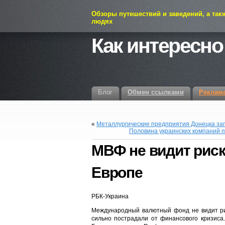
Обзоры путешествий и заведений, а так
людях
Как интересно
Блог
Обмен ссылками
Реклам
«
Металлургические предприятия Донецка заг
Половина украинских компаний п
МВФ не видит риск
Европе
РБК-Украина
Международный валютный фонд не видит ри
сильно пострадали от финансового кризиса