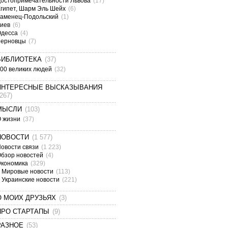
остопримечательности Львова
(17)
гипет, Шарм Эль Шейх
(6)
аменец-Подольский
(1)
Киев
(6)
Одесса
(4)
Черновцы
(7)
БИБЛИОТЕКА
(37)
00 великих людей
(32)
ИНТЕРЕСНЫЕ ВЫСКАЗЫВАНИЯ
(267)
МЫСЛИ
(103)
О жизни
(37)
НОВОСТИ
(1 577)
овости связи
(1 223)
бзор новостей
(4)
Экономика
(329)
Мировые новости
(113)
Украинские новости
(221)
О МОИХ ДРУЗЬЯХ
(3)
ПРО СТАРТАПЫ
(9)
РАЗНОЕ
(53)