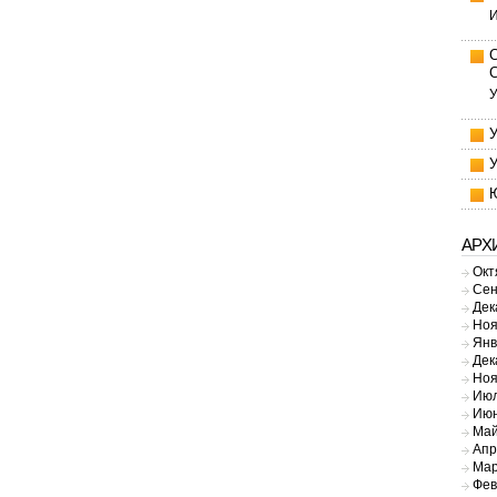
И
У
АРХ
Окт
Сен
Дек
Ноя
Янв
Дек
Ноя
Июл
Июн
Май
Апр
Мар
Фев