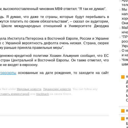
App
тел
м, высокопоставленный чиновник МВФ ответил: “Я так не думаю”.
Мы 
нап
дь. Я думаю, что даже те страны, которые будут перебывать в
хор
утся платить по своим обязательствам”, – сказал он аудитории,
Они
в Школе международных отношений в Университете Джорджа
Май
ніч
“ПР
дела Института Петерсона в Восточной Европе, России и Украине
рос
ае с Украиной вероятность дефолта очень низкая. Страна, скорее
Укр
ьку раньше приняла правильные меры”.
О х
и н
денежно-кредитной политики Хоакин Альмуния сообщил, что ЕС
Чом
стран Центральной и Восточной Европы. Он также отметил, что
шви
 не входят в еврозону.
гороскопы
основанные на дате рождения, то заходите на сайт
s filed under
Мировые новости
,
Украинские новости
. You can follow any
ставить комментарий
или
trackback
на своем блоге.
Б