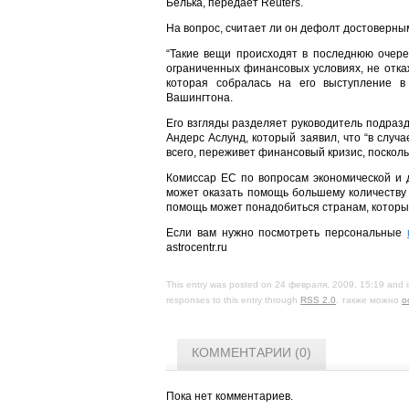
Белька, передает Reuters.
На вопрос, считает ли он дефолт достоверны
“Такие вещи происходят в последнюю очере
ограниченных финансовых условиях, не откаж
которая собралась на его выступление 
Вашингтона.
Его взгляды разделяет руководитель подраз
Андерс Аслунд, который заявил, что “в случ
всего, переживет финансовый кризис, поскол
Комиссар ЕС по вопросам экономической и 
может оказать помощь большему количеству 
помощь может понадобиться странам, которые
Если вам нужно посмотреть персональные
astrocentr.ru
This entry was posted on 24 февраля, 2009, 15:19 and i
responses to this entry through
RSS 2.0
. также можно
о
КОММЕНТАРИИ (0)
Пока нет комментариев.