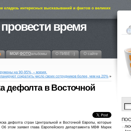
же кладезь интересных высказываний и фактов о великих
 провести время
а
МОИ
ФОТО
альбомы
О ПИВЕ :-)
О сайте
ружены на 90-95%, – мэрия.
ланируют сократить число своих сотрудников более, чем на 20%
»
а дефолта в Восточной
ПОС
ска дефолта стран Центральной и Восточной Европы, которые
ЛЮС
. Об этом заявил глава Европейского департамента МВФ Марек