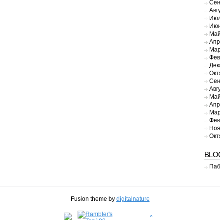
Сен
Авг
Июл
Июн
Май
Апр
Мар
Фев
Дек
Окт
Сен
Авг
Май
Апр
Мар
Фев
Ноя
Окт
BLO
Паб
Fusion theme by
digitalnature
^