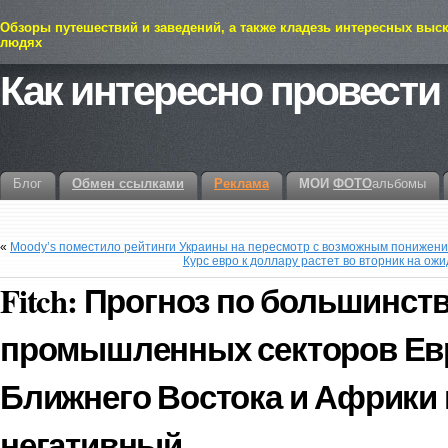
Обзоры путешествий и заведений, а также кладезь интересных выс
людях
Как интересно провести
Блог
Обмен ссылками
Реклама
МОИ
ФОТО
альбомы
«
Moody’s поместило рейтинги Украины на пересмотр с возможным понижени
Курс евро к доллару растет во вторник на ож
Fitch: Прогноз по большинст
промышленных секторов Ев
Ближнего Востока и Африки на
негативный.