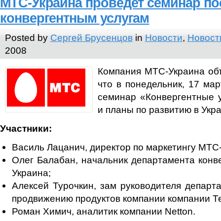
МТС-Украина проведёт семинар п
конвергентным услугам
Posted by
Сергей Брусенцов
in
Новости
,
Новост
2008
Компания МТС-Украина объ
что в понедельник, 17 мар
семинар «Конвергентные 
и планы по развитию в Укр
Участники:
Василь Лацанич, директор по маркетингу МТС
Олег Балабан, начальник департамента конв
Украина;
Алексей Турочкин, зам руководителя департ
продвижению продуктов компании компании Те
Роман Химич, аналитик компании Netton.