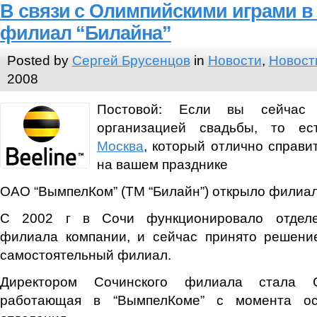
В связи с Олимпийскими играми в
филиал “Билайна”
Posted by
Сергей Брусенцов
in
Новости
,
Новост
2008
Постовой: Если вы сейчас 
организацией свадьбы, то 
Москва
, который отлично справи
на вашем празднике
ОАО “ВымпелКом” (ТМ “Билайн”) открыло филиал
С 2002 г в Сочи функционировало отделе
филиала компании, и сейчас принято решени
самостоятельный филиал.
Директором Сочинского филиала стала С
работающая в “ВымпелКоме” с момента ос