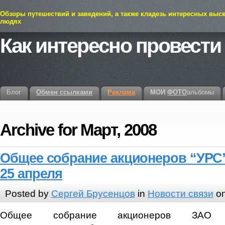
Обзоры путешествий и заведений, а также кладезь интересных выс
людях
Как интересно провести
Блог
Обмен ссылками
Реклама
МОИ
ФОТО
альбомы
Archive for Март, 2008
Общее собрание акционеров “УРС”
25 апреля
Posted by
Сергей Брусенцов
in
Новости связи
on
Общее собрание акционеров ЗАО “У