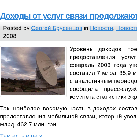
Доходы от услуг связи продолжают
Posted by
Сергей Брусенцов
in
Новости
,
Новост
2008
Уровень доходов пре
предоставления услу
февраль 2008 года ув
составил 7 млрд. 85,9 м
с аналогичным периодо
сообщила пресс-служ
комитета статистики Ук
Так, наиболее весомую часть в доходах состав
предоставления мобильной связи, который увел
млрд. 462,7 млн. грн.
Там есть еще »