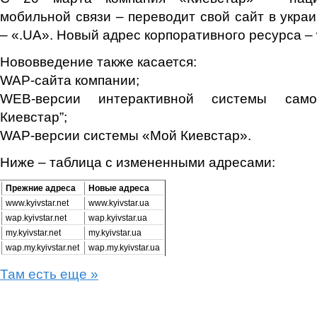
мобильной связи – переводит свой сайт в укра
– «.UA». Новый адрес корпоративного ресурса – w
Нововведение также касается:
WAP-сайта компании;
WEB-версии интерактивной системы само
Киевстар”;
WAP-версии системы «Мой Киевстар».
Ниже – таблица с измененными адресами:
Прежние адреса
Новые адреса
www.kyivstar.net
www.kyivstar.ua
wap.kyivstar.net
wap.kyivstar.ua
my.kyivstar.net
my.kyivstar.ua
wap.my.kyivstar.net
wap.my.kyivstar.ua
Там есть еще »