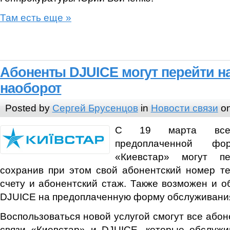
Там есть еще »
Абоненты DJUICE могут перейти 
наоборот
Posted by
Сергей Брусенцов
in
Новости связи
on
С 19 марта все
предоплаченной фо
«Киевстар» могут п
сохранив при этом свой абонентский номер т
счету и абонентский стаж. Также возможен и 
DJUICE на предоплаченную форму обслуживания
Воспользоваться новой услугой смогут все або
связи «Киевстар» и DJUICE, которые обслужи