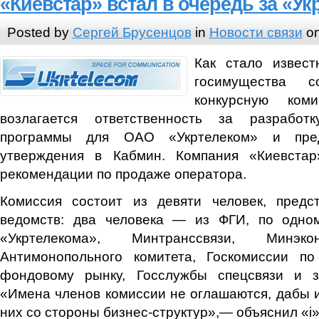
«Киевстар» встал в очередь за «У
Posted by
Сергей Брусенцов
in
Новости связи
on
Как стало извест
госимущества с
конкурсную ком
возлагается ответственность за разработк
программы для ОАО «Укртелеком» и пре
утверждения в Кабмин. Компания «Киевста
рекомендации по продаже оператора.
Комиссия состоит из девяти человек, предс
ведомств: два человека — из ФГИ, по одно
«Укртелекома», Минтранссвязи, Минэко
Антимонопольного комитета, Госкомиссии п
фондовому рынку, Госслужбы спецсвязи и 
«Имена членов комиссии не оглашаются, дабы 
них со стороны бизнес-структур»,— объяснил «i»