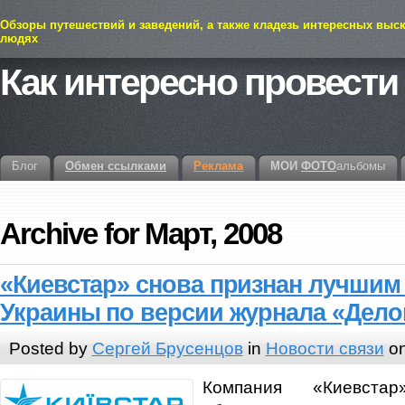
Обзоры путешествий и заведений, а также кладезь интересных выс
людях
Как интересно провести
Блог
Обмен ссылками
Реклама
МОИ
ФОТО
альбомы
Archive for Март, 2008
«Киевстар» снова признан лучшим
Украины по версии журнала «Дел
Posted by
Сергей Брусенцов
in
Новости связи
on
Компания «Киевстар