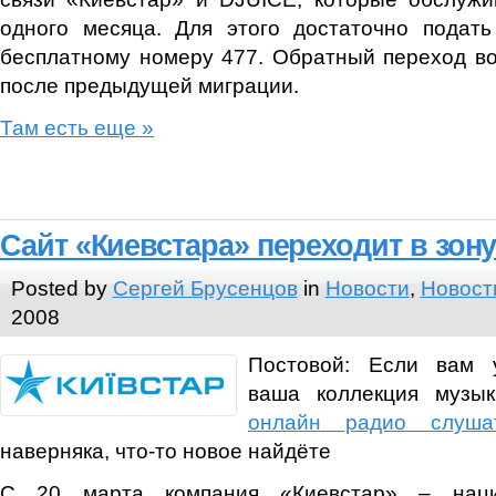
одного месяца. Для этого достаточно подать
бесплатному номеру 477. Обратный переход в
после предыдущей миграции.
Там есть еще »
Cайт «Киевстара» переходит в зону
Posted by
Сергей Брусенцов
in
Новости
,
Новост
2008
Постовой: Если вам 
ваша коллекция музык
онлайн радио слуша
наверняка, что-то новое найдёте
С 20 марта компания «Киевстар» – наци