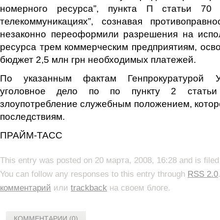
номерного ресурса”, пункта П статьи 70
телекоммуникациях”, сознавая противоправно
незаконно переоформили разрешения на испо
ресурса трем коммерческим предприятиям, осво
бюджет 2,5 млн грн необходимых платежей.
По указанным фактам Генпрокуратурой У
уголовное дело по по пункту 2 статьи
злоупотребление служебным положением, котор
последствиям.
ПРАЙМ-ТАСС
This entry was posted on 20 марта, 2008, 16:28 and is file
You can follow any responses to this entry through
RSS 2.0
комментарий
или
trackback
на своем блоге.
КОММЕНТАРИИ (0)