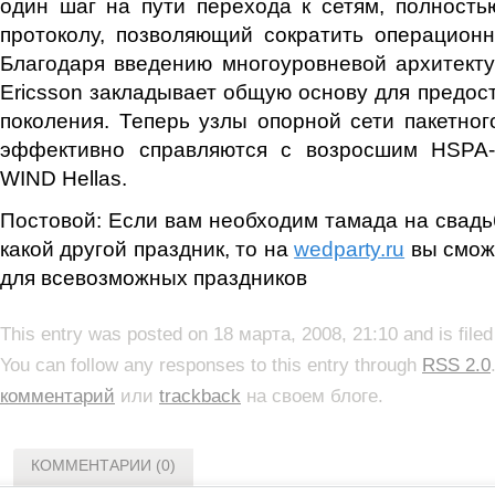
один шаг на пути перехода к сетям, полност
протоколу, позволяющий сократить операцион
Благодаря введению многоуровневой архитект
Ericsson закладывает общую основу для предост
поколения. Теперь узлы опорной сети пакетного
эффективно справляются с возросшим HSPA-
WIND Hellas.
Постовой: Если вам необходим тамада на свадь
какой другой праздник, то на
wedparty.ru
вы смож
для всевозможных праздников
This entry was posted on 18 марта, 2008, 21:10 and is file
You can follow any responses to this entry through
RSS 2.0
комментарий
или
trackback
на своем блоге.
КОММЕНТАРИИ (0)