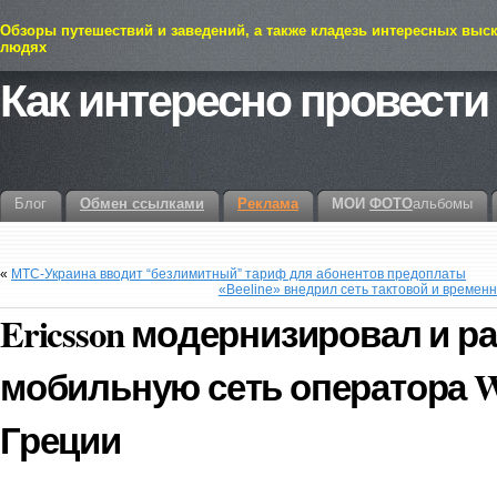
Обзоры путешествий и заведений, а также кладезь интересных выс
людях
Как интересно провести
Блог
Обмен ссылками
Реклама
МОИ
ФОТО
альбомы
«
МТС-Украина вводит “безлимитный” тариф для абонентов предоплаты
«Beeline» внедрил сеть тактовой и време
Ericsson модернизировал и 
мобильную сеть оператора WI
Греции