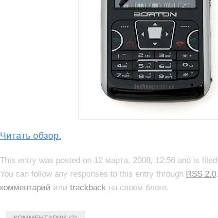
Читать обзор.
This entry was posted on 12 марта, 2008, 12:56 and is file
You can follow any responses to this entry through
RSS 2.0
комментарий
или
trackback
на своем блоге.
КОММЕНТАРИИ (2)