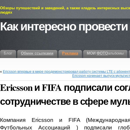
Обзоры путешествий и заведений, а также кладезь интересных выс
людях
Как интересно провести
Блог
Обмен ссылками
Реклама
МОИ
ФОТО
альбомы
«
Ericsson впервые в мире продемонстрировал работу системы LTE с абонен
Ericsson начинает выпуск мульти
Ericsson и FIFA подписали со
сотрудничестве в сфере мул
Компания Ericsson и FIFA (Международна
Футбольных Ассоциаций ) подписали глоб