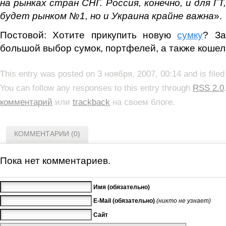
на рынках стран СНГ. Россия, конечно, и для Г
будет рынком №1, но и Украина крайне важна
».
Постовой: Хотите прикупить новую
сумку
? За
большой выбор сумок, портфелей, а также кошел
This entry was posted on 3 ноября, 2007, 00:14 and is file
You can follow any responses to this entry through
RSS 2.0
комментарий
или
trackback
на своем блоге.
КОММЕНТАРИИ (0)
Пока нет комментариев.
Имя (обязательно)
E-Mail (обязательно)
(никто не узнает)
Сайт