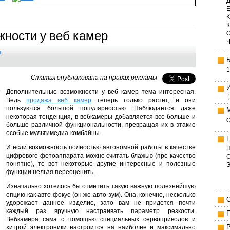
Д
Е
К
ности у веб камер
е
.
1
Статья опубликована на правах рекламы
Дополнительные возможности у веб камер тема интересная.
Ведь
продажа веб камер
теперь только растет, и они
пользуются большой популярностью. Наблюдается даже
некоторая тенденция, в вебкамеры добавляется все больше и
больше различной функциональности, превращая их в этакие
особые мультимедиа-комбайны.
И если возможность полностью автономной работы в качестве
Н
цифрового фотоаппарата можно считать блажью (про качество
О
понятно), то вот некоторые другие интересные и полезные
функции нельзя переоценить.
Изначально хотелось бы отметить такую важную полезнейшую
опцию как авто-фокус (он же авто-зум). Она, конечно, несколько
удорожает данное изделие, зато вам не придется почти
каждый раз вручную настраивать параметр резкости.
Вебкамера сама с помощью специальных сервоприводов и
хитрой электроники настроится на наиболее и максимально