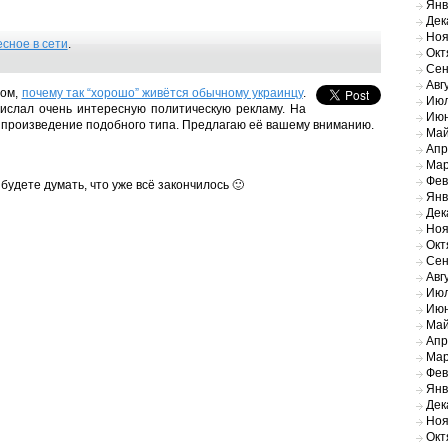
Янв
Дек
Ноя
сное в сети
.
Окт
Сен
Авг
том,
почему так “хорошо” живётся обычному украинцу
.
Июл
прислал очень интересную политическую рекламу. На
Июн
е произведение подобного типа. Предлагаю её вашему вниманию.
Май
Апр
Мар
Фев
 будете думать, что уже всё закончилось 🙂
Янв
Дек
Ноя
Окт
Сен
Авг
Июл
Июн
Май
Апр
Мар
Фев
Янв
Дек
Ноя
Окт