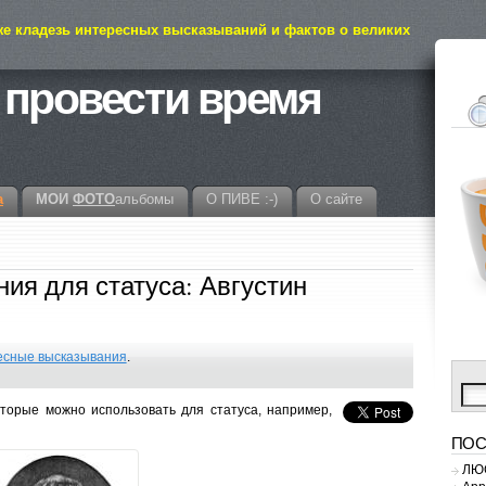
же кладезь интересных высказываний и фактов о великих
 провести время
а
МОИ
ФОТО
альбомы
О ПИВЕ :-)
О сайте
ия для статуса: Августин
есные высказывания
.
оторые можно использовать для статуса, например,
ПОС
ЛЮС