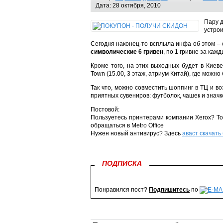
Дата: 28 октября, 2010
Пару д
устрои
Сегодня наконец-то всплыла инфа об этом – 
символические 6 гривен
, по 1 гривне за каж
Кроме того, на этих выходных будет в Киев
Town (15.00, 3 этаж, атриум Китай), где можн
Так что, можно совместить шоппинг в ТЦ и в
приятных сувениров: футболок, чашек и знач
Постовой:
Пользуетесь принтерами компании Xerox? То
обращаться в Metro Office
Нужен новый антивирус? Здесь
аваст скачать
ПОДПИСКА
Понравился пост?
Подпишитесь
по