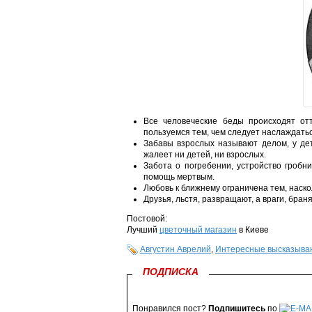
Все человеческие беды происходят отт
пользуемся тем, чем следует наслаждатьс
Забавы взрослых называют делом, у дет
жалеет ни детей, ни взрослых.
Забота о погребении, устройство гроб
помощь мертвым.
Любовь к ближнему ограничена тем, наско
Друзья, льстя, развращают, а враги, бран
Постовой:
Лучший
цветочный магазин
в Киеве
Августин Аврелий
,
Интересные высказыва
ПОДПИСКА
Понравился пост?
Подпишитесь
по