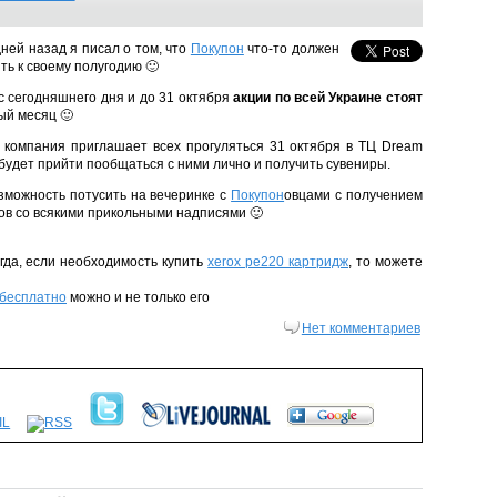
ней назад я писал о том, что
Покупон
что-то должен
ть к своему полугодию 🙂
с сегодняшнего дня и до 31 октября
акции по всей Украине стоят
дый месяц 🙂
е компания приглашает всех прогуляться 31 октября в ТЦ Dream
о будет прийти пообщаться с ними лично и получить сувениры.
озможность потусить на вечеринке с
Покупон
овцами с получением
ков со всякими прикольными надписями 🙂
гда, если необходимость купить
xerox pe220 картридж
, то можете
 бесплатно
можно и не только его
Нет комментариев