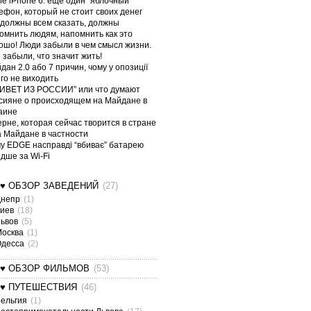
le iPhone 6: еще один “яблочный”
ефон, который не стоит своих денег
должны всем сказать, должны
омнить людям, напомнить как это
ошо! Люди забыли в чем смысл жизни.
 забыли, что значит жить!
дан 2.0 або 7 причин, чому у опозиції
ого не виходить
ИВЕТ ИЗ РОССИИ” или что думают
сияне о происходящем на Майдане в
аине
ерне, которая сейчас творится в стране
а Майдане в частности
у EDGE насправді “вбиває” батарею
дше за Wi-Fi
¤♥ ОБЗОР ЗАВЕДЕНИЙ
(27)
Днепр
(1)
Киев
(18)
Львов
(5)
Москва
(1)
Одесса
(2)
¤♥ ОБЗОР ФИЛЬМОВ
(53)
¤♥ ПУТЕШЕСТВИЯ
(46)
ельгия
(1)