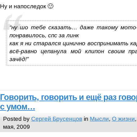
Ну и напоследок 🙂
“ну шо тебе сказать… даже такому мото-
понравилось, спс за линк
как я ни старался цинично воспринимать к
всё-равно цепанула мой клипон своим пр
зачёд!”
Говорить, говорить и ещё раз гово
с умом…
Posted by
Сергей Брусенцов
in
Мысли
,
О жизни
мая, 2009