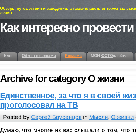
Обзоры путешествий и заведений, а также кладезь интересных выс
людях
Как интересно провести
Блог
Обмен ссылками
Реклама
МОИ
ФОТО
альбомы
Archive for category О жизни
Единственное, за что я в своей жи
проголосовал на ТВ
Posted by
Сергей Брусенцов
in
Мысли
,
О жизни
Думаю, что многие из вас слышали о том, что 