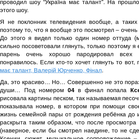
проводил шоу “Україна має талант”. На прош
этого шоу.
Я не поклонник телевидения вообще, а таки
поэтому то, что я вообще это посмотрел – очен
До этого я видел только один номер оттуда (
сильно посоветовали глянуть, только поэтому я е
парень очень хорошо пародировал всех 
понравилось. Если кто-то хочет глянуть то вот,
має талант, Валерій Юрченко, Фінал
.
Да, это красиво… Но… Совершенно не это пора
души… Под номером
04
в финал попала
Кс
рисовала картины песком, так называемая песоч
показывала номер, в котором при помощи сво
жизнь семейной пары от рождения ребёнка до 
раскрыта таким образом, что после просмотра
(наверное, если бы смотрел наедине, то не сде
Ксении, сюжет, музыкальное сопровождение –