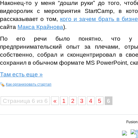
Наконец-то у меня “дошли руки” до того, что
видеоролик с мероприятия StartCamp, в ко
рассказывает о том,
кого и зачем брать в бизн
сайта
Макса Крайнова
).
По его речи было понятно, что у ч
предпринимательский опыт за плечами, отры
собственно, собрал и сконцентрировал в сво
сохранил в обычном формате MS PowerPoint, ск
Там есть еще »
Как организовать стартап
Страница 6 из 6
«
1
2
3
4
5
6
Fusion