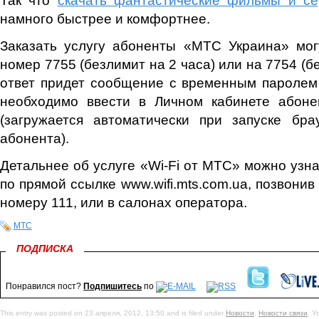
намного быстрее и комфортнее.
Заказать услугу абоненты «МТС Украина» мог
номер 7755 (безлимит на 2 часа) или на 7754 (бе
ответ придет сообщение с временным паролем
необходимо ввести в Личном кабинете абоне
(загружается автоматически при запуске бра
абонента).
Детальнее об услуге «Wi-Fi от МТС» можно узна
по прямой ссылке www.wifi.mts.com.ua, позвони
номеру 111, или в салонах оператора.
МТС
ПОДПИСКА
Понравился пост?
Подпишитесь
по
This entry was posted on 23 апреля, 2012, 13:50 and is filed under
Новости
,
Новости связи
. Y