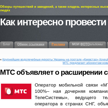
Обзоры путешествий и заведений, а также кладезь интересных выс
людях
Как интересно провести
Блог
Обмен ссылками
Реклама
МОИ
ФОТО
альбомы
«
Крупнейшие водолечебные курорты Украины на портале «Киевстар» iloveuk
МТС предлагает абонентам нов
МТС объявляет о расширении се
Оператор мобильной связи «М
100%– ная дочерняя компан
ТелеСистемы», ведущего тел
оператора в странах СНГ, объя